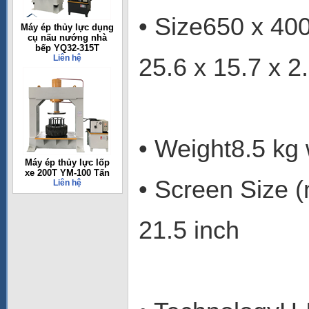
• Size650 x 40
Máy ép thủy lực dụng
cụ nấu nướng nhà
bếp YQ32-315T
Liên hệ
25.6 x 15.7 x 2.
• Weight8.5 kg 
Máy ép thủy lực lốp
xe 200T YM-100 Tấn
• Screen Size 
Liên hệ
21.5 inch