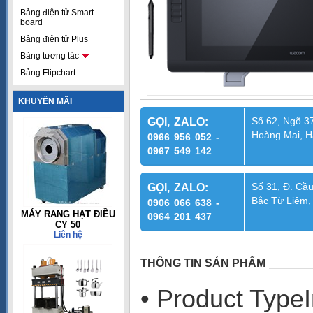
Bảng điện tử Smart
board
Bảng điện tử Plus
Bảng tương tác
Bảng Flipchart
KHUYẾN MÃI
Số 62, Ngõ 37
GỌI, ZALO:
Hoàng Mai, H
0966 956 052 -
0967 549 142
Số 31, Đ. Cầu
GỌI, ZALO:
Bắc Từ Liêm,
0906 066 638 -
MÁY RANG HẠT ĐIỀU
0964 201 437
CY 50
Liên hệ
THÔNG TIN SẢN PHẨM
• Product TypeI