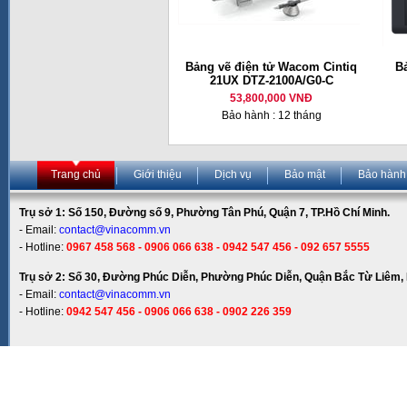
Bảng vẽ điện tử Wacom Cintiq
B
21UX DTZ-2100A/G0-C
53,800,000 VNĐ
Bảo hành : 12 tháng
Trang chủ
Giới thiệu
Dịch vụ
Bảo mật
Bảo hành
Trụ sở 1: Số 150, Đường số 9, Phường Tân Phú, Quận 7, TP.Hồ Chí Minh.
- Email:
contact@vinacomm.vn
- Hotline:
0967 458 568 - 0906 066 638 - 0942 547 456 - 092 657 5555
Trụ sở 2: Số 30, Đường Phúc Diễn, Phường Phúc Diễn, Quận Bắc Từ Liêm, 
- Email:
contact@vinacomm.vn
- Hotline:
0942 547 456 - 0906 066 638 - 0902 226 359