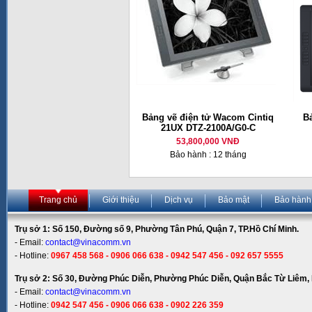
Bảng vẽ điện tử Wacom Cintiq
B
21UX DTZ-2100A/G0-C
53,800,000 VNĐ
Bảo hành : 12 tháng
Trang chủ
Giới thiệu
Dịch vụ
Bảo mật
Bảo hành
Trụ sở 1: Số 150, Đường số 9, Phường Tân Phú, Quận 7, TP.Hồ Chí Minh.
- Email:
contact@vinacomm.vn
- Hotline:
0967 458 568 - 0906 066 638 - 0942 547 456 - 092 657 5555
Trụ sở 2: Số 30, Đường Phúc Diễn, Phường Phúc Diễn, Quận Bắc Từ Liêm, 
- Email:
contact@vinacomm.vn
- Hotline:
0942 547 456 - 0906 066 638 - 0902 226 359