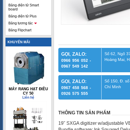
Bảng điện tử Smart
board
Bảng điện tử Plus
Bảng tương tác
Bảng Flipchart
KHUYẾN MÃI
Số 62, Ngõ 37
GỌI, ZALO:
Hoàng Mai, H
0966 956 052 -
0967 549 142
Số 150, Đ. số
GỌI, ZALO:
Chí Minh
0967 458 568 -
MÁY RANG HẠT ĐIỀU
CY 50
0926 575 555
Liên hệ
THÔNG TIN SẢN PHẨM
19" SXGA digitizer w/adjustable VE
Bundle software: Ink Squared Delux