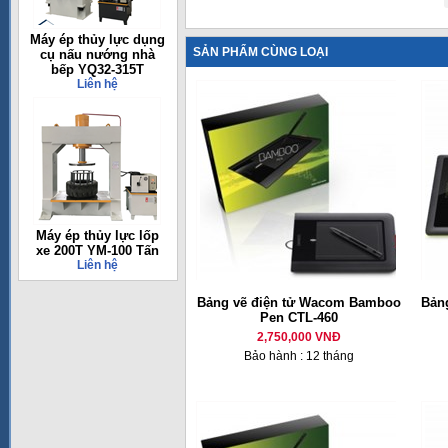
Máy ép thủy lực dụng
SẢN PHẨM CÙNG LOẠI
cụ nấu nướng nhà
bếp YQ32-315T
Liên hệ
Máy ép thủy lực lốp
xe 200T YM-100 Tấn
Liên hệ
Bảng vẽ điện tử Wacom Bamboo
Bản
Pen CTL-460
2,750,000 VNĐ
Bảo hành : 12 tháng