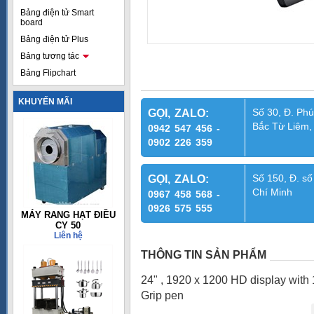
Bảng điện tử Smart
board
Bảng điện tử Plus
Bảng tương tác
Bảng Flipchart
KHUYẾN MÃI
Số 30, Đ. Phú
GỌI, ZALO:
Bắc Từ Liêm,
0942 547 456 -
0902 226 359
Số 150, Đ. số
GỌI, ZALO:
Chí Minh
0967 458 568 -
0926 575 555
MÁY RANG HẠT ĐIỀU
CY 50
Liên hệ
THÔNG TIN SẢN PHẨM
24" , 1920 x 1200 HD display with 1
Grip pen