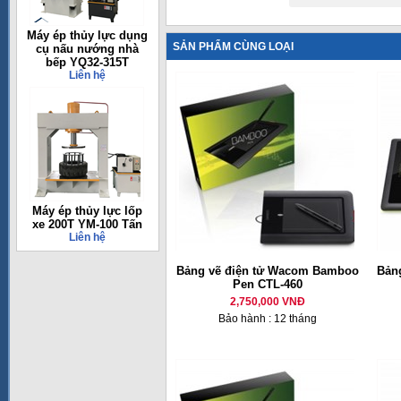
Máy ép thủy lực dụng
SẢN PHẨM CÙNG LOẠI
cụ nấu nướng nhà
bếp YQ32-315T
Liên hệ
Máy ép thủy lực lốp
xe 200T YM-100 Tấn
Liên hệ
Bảng vẽ điện tử Wacom Bamboo
Bản
Pen CTL-460
2,750,000 VNĐ
Bảo hành : 12 tháng