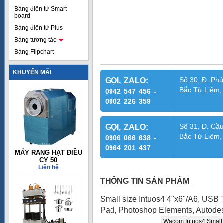
Bảng điện tử Smart
board
Bảng điện tử Plus
Bảng tương tác
Bảng Flipchart
KHUYẾN MÃI
Số 30, Đ. Phú
GỌI, ZALO:
Bắc Từ Liêm,
0942 547 456 -
0902 226 359
Số 31, Đ. Cầu
GỌI, ZALO:
Bắc Từ Liêm,
0906 066 638 -
0964 201 437
MÁY RANG HẠT ĐIỀU
CY 50
Liên hệ
THÔNG TIN SẢN PHẨM
Small size Intuos4 4"x6"/A6, USB T
Pad, Photoshop Elements, Autode
Wacom Intuos4 Small