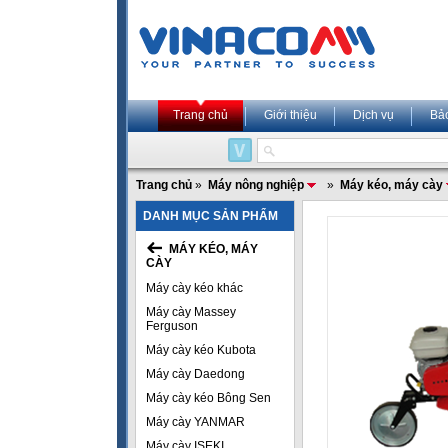
Trang chủ
Giới thiệu
Dịch vụ
Bả
Trang chủ
»
Máy nông nghiệp
»
Máy kéo, máy cày
DANH MỤC SẢN PHẨM
MÁY KÉO, MÁY
CÀY
Máy cày kéo khác
Máy cày Massey
Ferguson
Máy cày kéo Kubota
Máy cày Daedong
Máy cày kéo Bông Sen
Máy cày YANMAR
Máy cày ISEKI