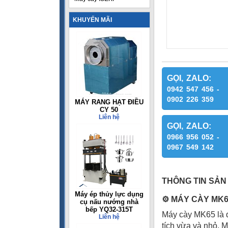
KHUYẾN MÃI
GỌI, ZALO:
0942 547 456 -
0902 226 359
MÁY RANG HẠT ĐIỀU
CY 50
Liên hệ
GỌI, ZALO:
0966 956 052 -
0967 549 142
THÔNG TIN SẢN
Máy ép thủy lực dụng
⚙
️ MÁY CÀY MK
cụ nấu nướng nhà
bếp YQ32-315T
Máy cày MK65 là d
Liên hệ
tích vừa và nhỏ. M