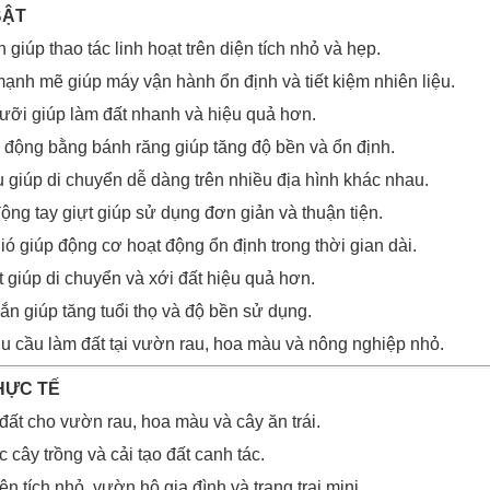
BẬT
 giúp thao tác linh hoạt trên diện tích nhỏ và hẹp.
nh mẽ giúp máy vận hành ổn định và tiết kiệm nhiên liệu.
ưỡi giúp làm đất nhanh và hiệu quả hơn.
 động bằng bánh răng giúp tăng độ bền và ổn định.
 giúp di chuyển dễ dàng trên nhiều địa hình khác nhau.
ộng tay giựt giúp sử dụng đơn giản và thuận tiện.
ó giúp động cơ hoạt động ổn định trong thời gian dài.
 giúp di chuyển và xới đất hiệu quả hơn.
ắn giúp tăng tuổi thọ và độ bền sử dụng.
 cầu làm đất tại vườn rau, hoa màu và nông nghiệp nhỏ.
HỰC TẾ
đất cho vườn rau, hoa màu và cây ăn trái.
 cây trồng và cải tạo đất canh tác.
n tích nhỏ, vườn hộ gia đình và trang trại mini.