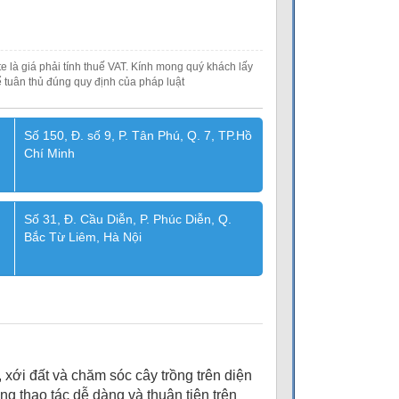
e là giá phải tính thuế VAT. Kính mong quý khách lấy
 tuân thủ đúng quy định của pháp luật
Số 150, Đ. số 9, P. Tân Phú, Q. 7, TP.Hồ
Chí Minh
Số 31, Đ. Cầu Diễn, P. Phúc Diễn, Q.
Bắc Từ Liêm, Hà Nội
xới đất và chăm sóc cây trồng trên diện
ng thao tác dễ dàng và thuận tiện trên