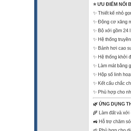
⭐
ƯU ĐIỂM NỔI 
✨ Thiết kế nhỏ gọn
✨ Động cơ xăng mạ
✨ Bộ xới gồm 24 l
✨ Hệ thống truyền
✨ Bánh hơi cao su
✨ Hệ thống khởi đ
✨ Làm mát bằng gi
✨ Hộp số linh hoạt
✨ Kết cấu chắc ch
✨ Phù hợp cho nhu
🌿
ỨNG DỤNG T
🌾 Làm đất và xới 
🚜 Hỗ trợ chăm sóc
🌱 Phù hợp cho diệ