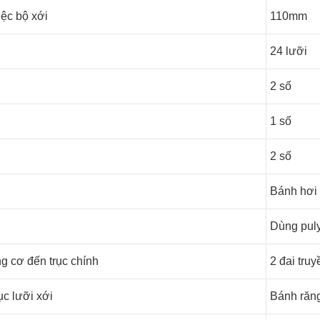
iệc bộ xới
110mm
24 lưỡi
2 số
1 số
2 số
Bánh hơi
Dùng puly
g cơ đến trục chính
2 đai truy
ục lưỡi xới
Bánh răn