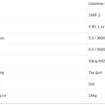
Gasoline
168F-2
4 thì, 1 
mức
5.5 / 3600
6.5 / 3600
Xăng A92
ộng
Tay giựt
t
Gió
g cơ
16kg