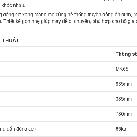
h khác nhau.
 động cơ xăng mạnh mẽ cùng hệ thống truyền động ổn định, ma
ệu. Thiết kế gọn nhẹ giúp máy dễ di chuyển, phù hợp cho hộ gia
Ỹ THUẬT
Thông s
MK65
835mm
385mm
780mm
ông gắn động cơ)
66kg