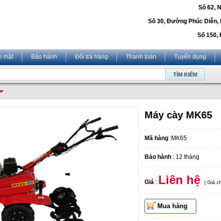
Số 62, 
Số 30, Đường Phúc Diễn,
Số 150, 
o mật
Bảo hành
Đổi trả hàng
Thanh toán
Tuyển dụng
Máy cày MK65
Mã hàng
:MK65
Bảo hành
: 12 tháng
Liên hệ
Giá
:
( Giá 
Mua hàng