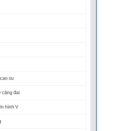
 cao su
 căng đai
ền hình V
g