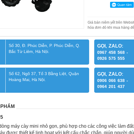
Giá bán niêm yết trên Websit
hóa đơn đỏ khi mua hàng để
Số 30, Đ. Phúc Diễn, P. Phúc Diễn, Q.
GỌI, ZALO:
Bắc Từ Liêm, Hà Nội.
0967 458 568 -
0926 575 555
Số 62, Ngõ 37, Tổ 3 Bằng Liệt, Quận
GỌI, ZALO:
Hoàng Mai, Hà Nội.
0906 066 638 -
0964 201 437
 PHẨM
65
òng máy cày mini nhỏ gọn, phù hợp cho các công việc làm đất, 
áy được thiết kế linh hoạt với kết cấu chắc chắn, giúp người dù