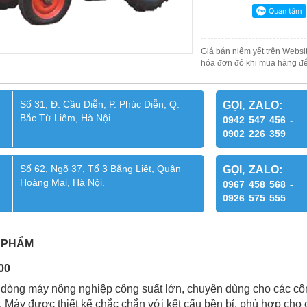
Giá bán niêm yết trên Websit
hóa đơn đỏ khi mua hàng để
Số 31, Đ. Cầu Diễn, P. Phúc Diễn, Q.
GỌI, ZALO:
Bắc Từ Liêm, Hà Nội
0942 547 456 -
0902 226 359
Số 62, Ngõ 37, Tổ 3 Bằng Liệt, Quận
GỌI, ZALO:
Hoàng Mai, Hà Nội.
0967 458 568 -
0926 575 555
 PHẨM
00
dòng máy nông nghiệp công suất lớn, chuyên dùng cho các côn
 Máy được thiết kế chắc chắn với kết cấu bền bỉ, phù hợp cho c