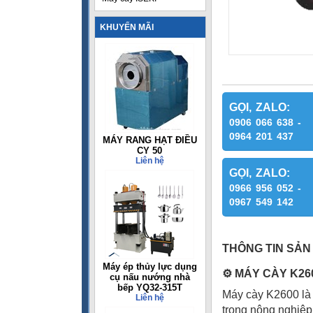
KHUYẾN MÃI
GỌI, ZALO:
0906 066 638 -
0964 201 437
MÁY RANG HẠT ĐIỀU
CY 50
Liên hệ
GỌI, ZALO:
0966 956 052 -
0967 549 142
THÔNG TIN SẢN
Máy ép thủy lực dụng
⚙
️ MÁY CÀY K26
cụ nấu nướng nhà
bếp YQ32-315T
Máy cày K2600 là 
Liên hệ
trong nông nghiệp.