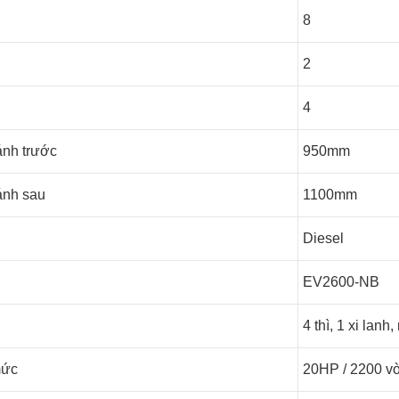
8
2
4
ánh trước
950mm
ánh sau
1100mm
Diesel
EV2600-NB
4 thì, 1 xi lan
mức
20HP / 2200 v