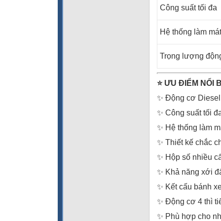
Công suất tối đa
Hệ thống làm má
Trọng lượng độn
⭐
ƯU ĐIỂM NỔI 
✨ Động cơ Diesel
✨ Công suất tối đa
✨ Hệ thống làm má
✨ Thiết kế chắc ch
✨ Hộp số nhiều cấp
✨ Khả năng xới đấ
✨ Kết cấu bánh xe
✨ Động cơ 4 thì ti
✨ Phù hợp cho nhi