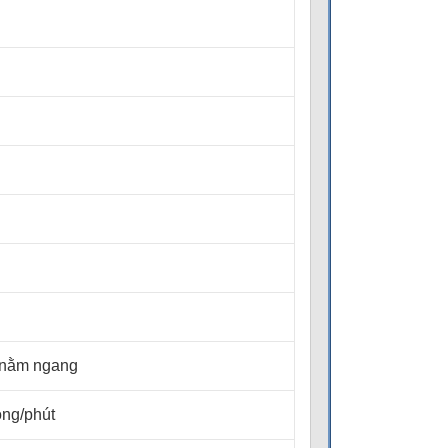
h, nằm ngang
òng/phút