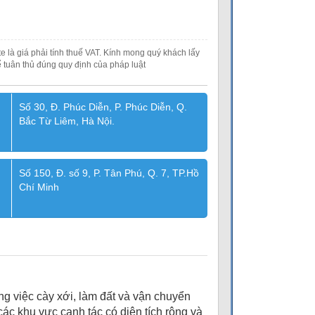
e là giá phải tính thuế VAT. Kính mong quý khách lấy
 tuân thủ đúng quy định của pháp luật
Số 30, Đ. Phúc Diễn, P. Phúc Diễn, Q.
Bắc Từ Liêm, Hà Nội.
Số 150, Đ. số 9, P. Tân Phú, Q. 7, TP.Hồ
Chí Minh
g việc cày xới, làm đất và vận chuyển
ác khu vực canh tác có diện tích rộng và