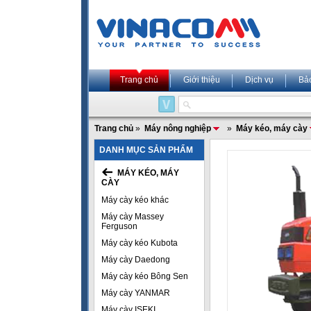
Trang chủ
Giới thiệu
Dịch vụ
Bả
Trang chủ
»
Máy nông nghiệp
»
Máy kéo, máy cày
DANH MỤC SẢN PHẨM
MÁY KÉO, MÁY
CÀY
Máy cày kéo khác
Máy cày Massey
Ferguson
Máy cày kéo Kubota
Máy cày Daedong
Máy cày kéo Bông Sen
Máy cày YANMAR
Máy cày ISEKI