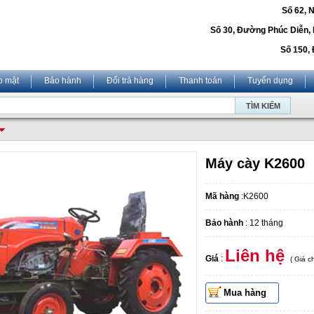
Số 62, 
Số 30, Đường Phúc Diễn,
Số 150, 
o mật
Bảo hành
Đổi trả hàng
Thanh toán
Tuyển dụng
Máy cày K2600
Mã hàng
:K2600
Bảo hành
: 12 tháng
Liên hệ
Giá
:
( Giá 
Mua hàng