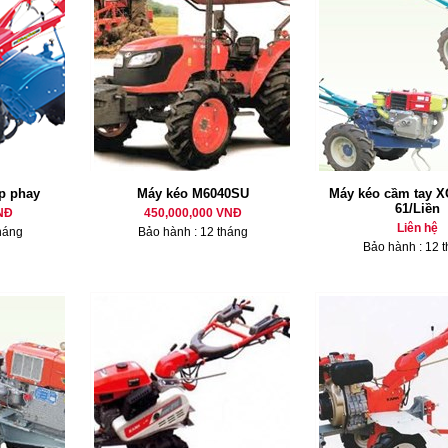
p phay
Máy kéo M6040SU
Máy kéo cầm tay X
61/Liền
NĐ
450,000,000 VNĐ
Liên hệ
háng
Bảo hành : 12 tháng
Bảo hành : 12 