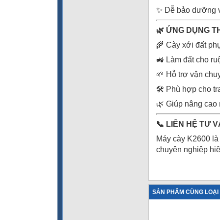
✨ Dễ bảo dưỡng và
🌿
ỨNG DỤNG T
🌾 Cày xới đất phụ
🚜 Làm đất cho ru
🌱 Hỗ trợ vận chuy
🛠️ Phù hợp cho t
🌿 Giúp nâng cao 
📞
LIÊN HỆ TƯ V
Máy cày K2600 là 
chuyên nghiệp hiệ
SẢN PHẨM CÙNG LOẠI