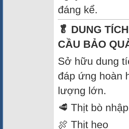
đáng kể.
🥬 DUNG TÍCH
CẦU BẢO QU
Sở hữu dung tí
đáp ứng hoàn h
lượng lớn.
🥩 Thịt bò nhậ
🍖 Thịt heo