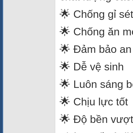
🌟 Chống gỉ sé
🌟 Chống ăn m
🌟 Đảm bảo an
🌟 Dễ vệ sinh
🌟 Luôn sáng 
🌟 Chịu lực tốt
🌟 Độ bền vượt 