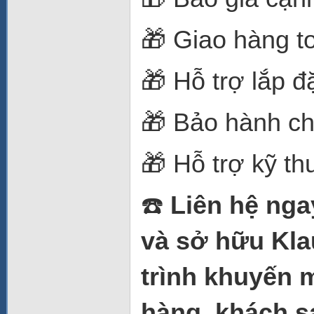
🎁 Giao hàng t
🎁 Hỗ trợ lắp đ
🎁 Bảo hành ch
🎁 Hỗ trợ kỹ t
☎️
Liên hệ nga
và sở hữu Kl
trình khuyến 
hàng, khách s