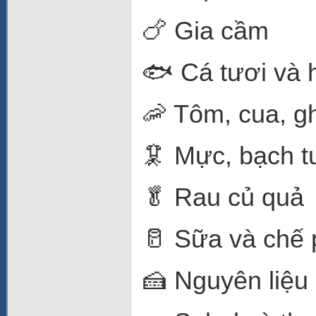
🍗 Gia cầm
🐟 Cá tươi và 
🦐 Tôm, cua, g
🦑 Mực, bạch t
🥬 Rau củ quả
🥛 Sữa và chế
🍰 Nguyên liệu