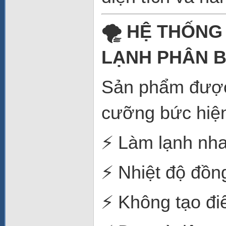
🌪️ HỆ THỐNG
LẠNH PHÂN 
Sản phẩm được 
cưỡng bức hiện
⚡ Làm lạnh nh
⚡ Nhiệt độ đồn
⚡ Không tạo đ