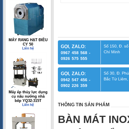
MÁY RANG HẠT ĐIỀU
CY 50
Số 150, Đ. số
GỌI, ZALO:
Liên hệ
Chí Minh
0967 458 568 -
0926 575 555
Số 30, Đ. Phú
GỌI, ZALO:
Bắc Từ Liêm,
0942 547 456 -
0902 226 359
Máy ép thủy lực dụng
cụ nấu nướng nhà
bếp YQ32-315T
THÔNG TIN SẢN PHẨM
Liên hệ
BÀN MÁT INO