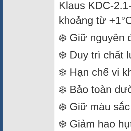
Klaus KDC-2.1-3
khoảng từ +1°
❄️ Giữ nguyên 
❄️ Duy trì chất
❄️ Hạn chế vi k
❄️ Bảo toàn dư
❄️ Giữ màu sắc
❄️ Giảm hao hụ