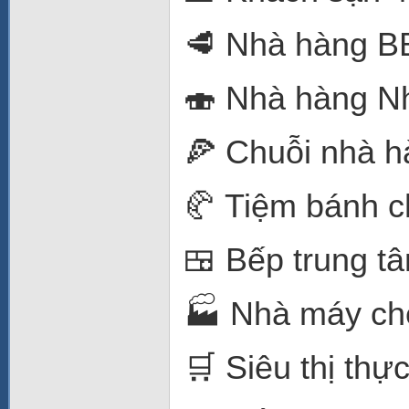
🥩 Nhà hàng 
🍣 Nhà hàng N
🍕 Chuỗi nhà h
🥐 Tiệm bánh c
🍱 Bếp trung t
🏭 Nhà máy ch
🛒 Siêu thị th