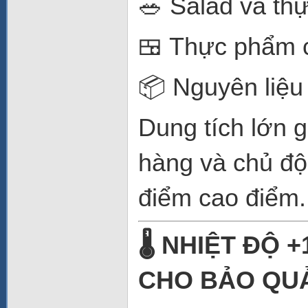
🥗 Salad và th
🍱 Thực phẩm 
📦 Nguyên liệu 
Dung tích lớn 
hàng và chủ độ
điểm cao điểm.
🌡️ NHIỆT ĐỘ
CHO BẢO QU