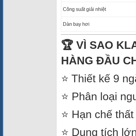
Công suất giải nhiệt
Dàn bay hơi
🏆 VÌ SAO K
HÀNG ĐẦU C
⭐ Thiết kế 9 ng
⭐ Phân loại ng
⭐ Hạn chế thất 
⭐ Dung tích lớ