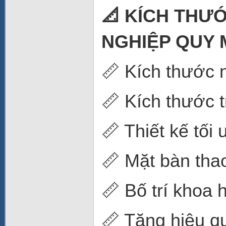
📐 KÍCH THƯ
NGHIỆP QUY
📏 Kích thước 
📏 Kích thước 
📏 Thiết kế tối
📏 Mặt bàn thao
📏 Bố trí khoa 
📏 Tăng hiệu q