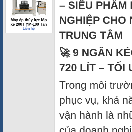
– SIÊU PHẨM
NGHIỆP CHO 
Máy ép thủy lực lốp
xe 200T YM-100 Tấn
Liên hệ
TRUNG TÂM
🚀 9 NGĂN K
720 LÍT – TỐ
Trong môi trườ
phục vụ, khả n
vận hành là nh
của doanh nghi