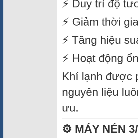
⚡ Duy trì độ tư
⚡ Giảm thời gia
⚡ Tăng hiệu su
⚡ Hoạt động ổn 
Khí lạnh được 
nguyên liệu luô
ưu.
⚙️ MÁY NÉN 3