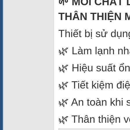
🌱 MÔI CHẤT 
THÂN THIỆN 
Thiết bị sử dụ
🌿 Làm lạnh n
🌿 Hiệu suất ổn
🌿 Tiết kiệm đi
🌿 An toàn khi
🌿 Thân thiện 