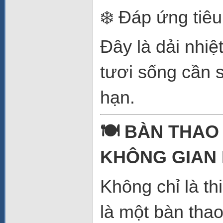
❄️ Đáp ứng tiê
Đây là dải nhiệ
tươi sống cần s
hạn.
🍽️ BÀN THAO
KHÔNG GIAN
Không chỉ là t
là một bàn tha