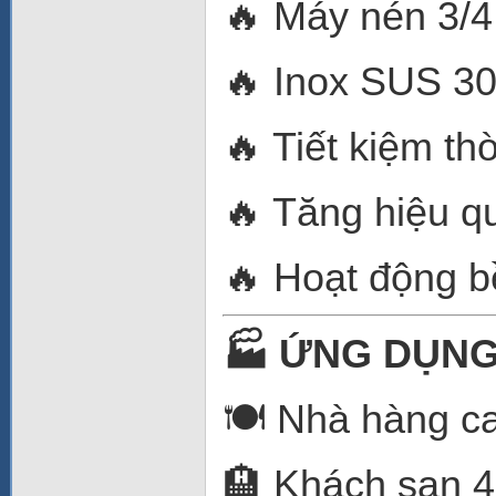
🔥 Máy nén 3/
🔥 Inox SUS 30
🔥 Tiết kiệm thờ
🔥 Tăng hiệu q
🔥 Hoạt động b
🏭 ỨNG DỤNG
🍽️ Nhà hàng c
🏨 Khách sạn 4