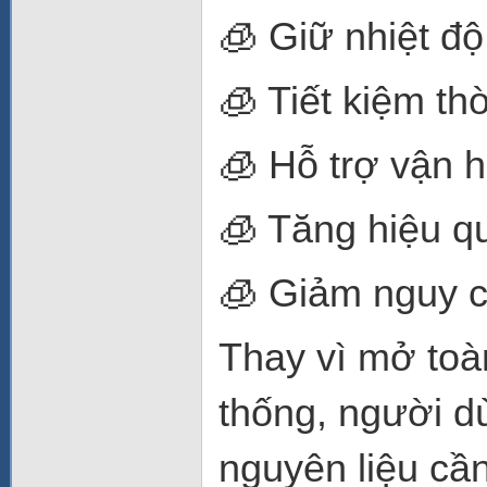
🧊 Giữ nhiệt đ
🧊 Tiết kiệm thờ
🧊 Hỗ trợ vận 
🧊 Tăng hiệu q
🧊 Giảm nguy c
Thay vì mở toà
thống, người d
nguyên liệu cần