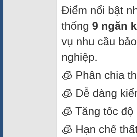
Điểm nổi bật n
thống
9 ngăn k
vụ nhu cầu bảo
nghiệp.
🧊 Phân chia t
🧊 Dễ dàng kiể
🧊 Tăng tốc độ 
🧊 Hạn chế thất