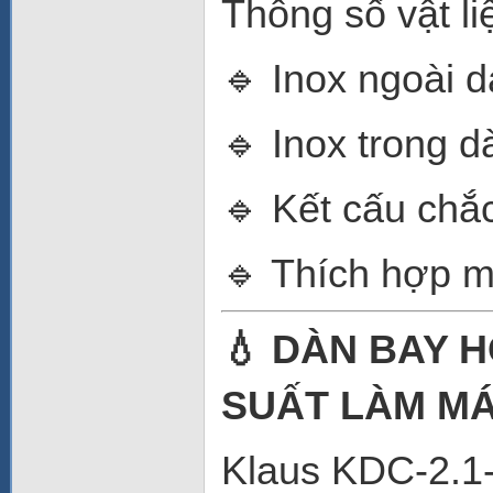
Thông số vật li
🔹 Inox ngoài 
🔹 Inox trong 
🔹 Kết cấu chắ
🔹 Thích hợp m
💧 DÀN BAY H
SUẤT LÀM MÁ
Klaus KDC-2.1-