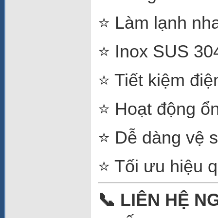
⭐ Làm lạnh nh
⭐ Inox SUS 30
⭐ Tiết kiệm đi
⭐ Hoạt động ổn 
⭐ Dễ dàng vệ si
⭐ Tối ưu hiệu 
📞 LIÊN HỆ N