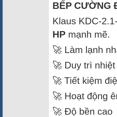
BẾP CƯỜNG 
Klaus KDC-2.1
HP
mạnh mẽ.
🚀 Làm lạnh n
🚀 Duy trì nhiệ
🚀 Tiết kiệm đi
🚀 Hoạt động ê
🚀 Độ bền cao