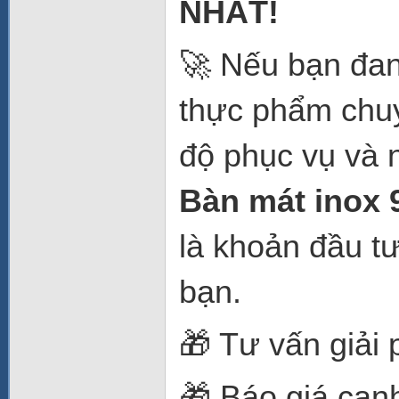
NHẤT!
🚀 Nếu bạn đan
thực phẩm chuyê
độ phục vụ và 
Bàn mát inox 
là khoản đầu t
bạn.
🎁 Tư vấn giải
🎁 Báo giá cạn