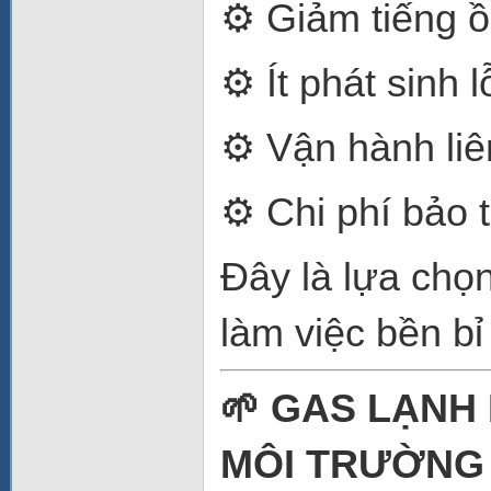
⚙️ Giảm tiếng 
⚙️ Ít phát sinh l
⚙️ Vận hành liê
⚙️ Chi phí bảo t
Đây là lựa chọn
làm việc bền bỉ
🌱 GAS LẠNH
MÔI TRƯỜNG