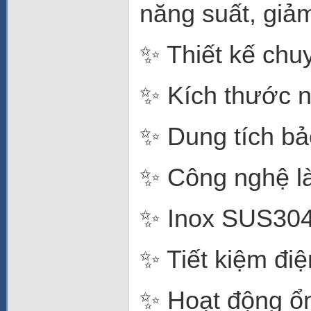
năng suất, giảm
✨ Thiết kế chu
✨ Kích thước n
✨ Dung tích b
✨ Công nghệ là
✨ Inox SUS304
✨ Tiết kiệm đi
✨ Hoạt động ổn