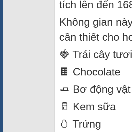
tích lên đến 168 
Không gian này
cần thiết cho h
🍓 Trái cây tươ
🍫 Chocolate
🧈 Bơ động vật
🥛 Kem sữa
🥚 Trứng