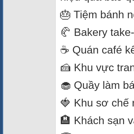
🎂 Tiệm bánh n
🥐 Bakery take
☕ Quán café kế
🍰 Khu vực tran
🧁 Quầy làm bá
🍓 Khu sơ chế 
🏨 Khách sạn 