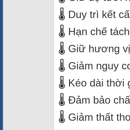
🌡️ Duy trì kết 
🌡️ Hạn chế tác
🌡️ Giữ hương v
🌡️ Giảm nguy 
🌡️ Kéo dài thời
🌡️ Đảm bảo ch
🌡️ Giảm thất th