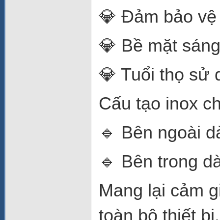
💎 Đảm bảo vệ 
💎 Bề mặt sán
💎 Tuổi thọ sử 
Cấu tạo inox c
🔹 Bên ngoài 
🔹 Bên trong d
Mang lại cảm g
toàn bộ thiết bị.