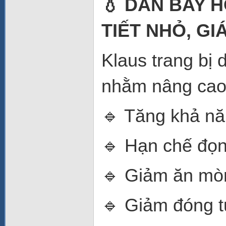
💧 DÀN BAY H
TIẾT NHỎ, GI
Klaus trang bị 
nhằm nâng cao 
🔹 Tăng khả năn
🔹 Hạn chế đọ
🔹 Giảm ăn mò
🔹 Giảm đóng t