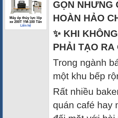
GỌN NHƯNG C
HOÀN HẢO CH
Máy ép thủy lực lốp
xe 200T YM-100 Tấn
Liên hệ
✨ KHI KHÔNG
PHẢI TẠO RA 
Trong ngành bá
một khu bếp rộ
Rất nhiều bake
quán café hay 