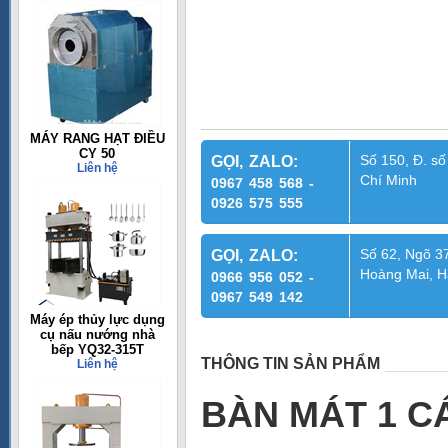
MÁY RANG HẠT ĐIỀU
CY 50
Số 150, Đ. số
GỌI, ZALO:
Liên hệ
Chí Minh
0967 458 568 -
0926 575 555
Số 62, Ngõ 37
GỌI, ZALO:
Hoàng Mai, H
0966 956 052 -
0967 549 142
Máy ép thủy lực dụng
cụ nấu nướng nhà
bếp YQ32-315T
THÔNG TIN SẢN PHẨM
Liên hệ
BÀN MÁT 1 C