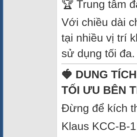
🏆 Trung tâm đ
Với chiều dài c
tại nhiều vị t
sử dụng tối đa.
🍓 DUNG TÍCH
TỐI ƯU BÊN 
Đừng để kích t
Klaus KCC-B-1