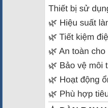
Thiết bị sử dụn
🌿 Hiệu suất là
🌿 Tiết kiệm đi
🌿 An toàn cho
🌿 Bảo vệ môi 
🌿 Hoạt động ổ
🌿 Phù hợp tiê