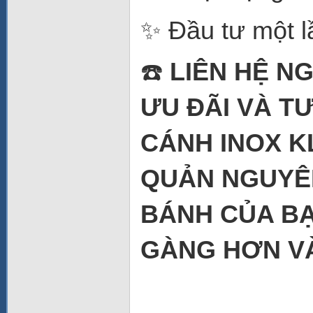
✨ Đầu tư một l
☎️
LIÊN HỆ N
ƯU ĐÃI VÀ T
CÁNH INOX K
QUẢN NGUYÊN
BÁNH CỦA BẠ
GÀNG HƠN VÀ