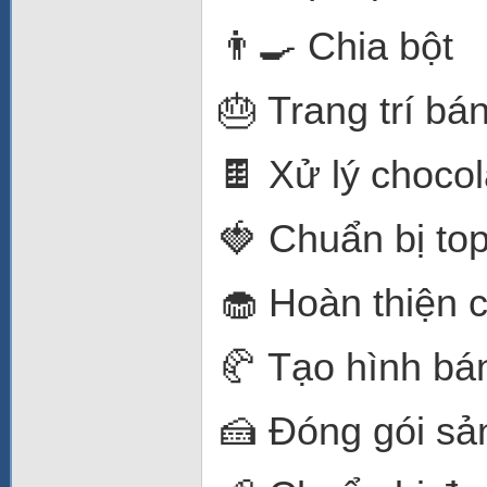
👨‍🍳 Chia bột
🎂 Trang trí bá
🍫 Xử lý chocol
🍓 Chuẩn bị to
🧁 Hoàn thiện 
🥐 Tạo hình bá
🍰 Đóng gói s