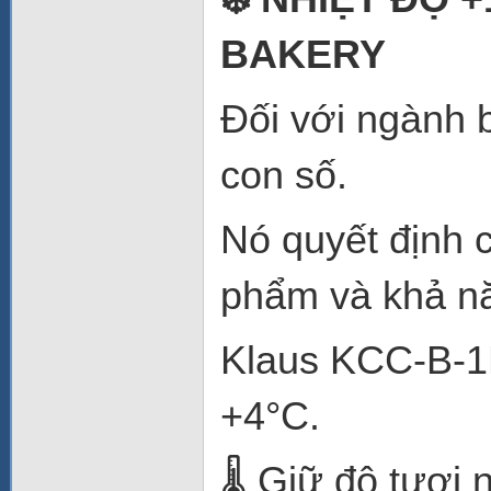
BAKERY
Đối với ngành b
con số.
Nó quyết định 
phẩm và khả nă
Klaus KCC-B-1D
+4°C.
🌡️ Giữ độ tươi 