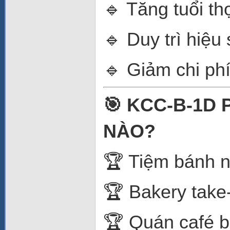
🔹 Tăng tuổi thọ
🔹 Duy trì hiệu
🔹 Giảm chi phí
🎯 KCC-B-1D
NÀO?
🏆 Tiệm bánh n
🏆 Bakery tak
🏆 Quán café b