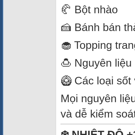
🥐 Bột nhào
🍰 Bánh bán t
🧁 Topping trang
🍮 Nguyên liệu
🥝 Các loại số
Mọi nguyên liệ
và dễ kiểm soát
❄️ NHIỆT ĐỘ 