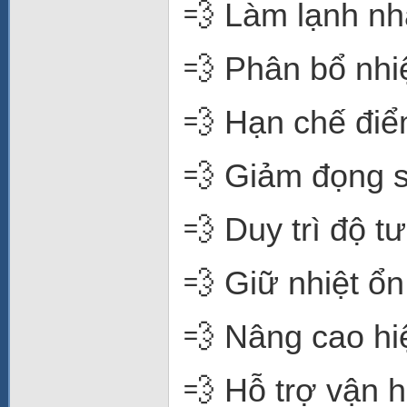
💨 Làm lạnh n
💨 Phân bổ nhi
💨 Hạn chế đi
💨 Giảm đọng 
💨 Duy trì độ t
💨 Giữ nhiệt ổn
💨 Nâng cao hi
💨 Hỗ trợ vận h