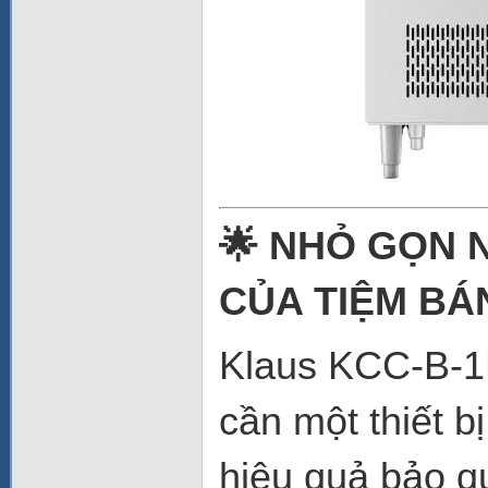
🌟 NHỎ GỌN 
CỦA TIỆM BÁ
Klaus KCC-B-1D
cần một thiết b
hiệu quả bảo q