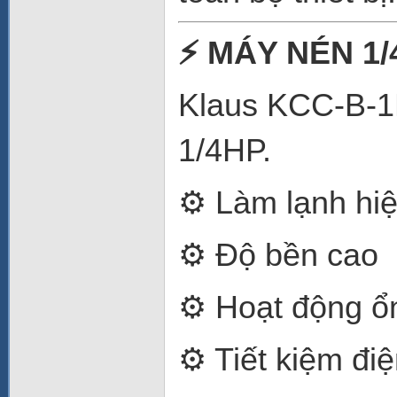
⚡ MÁY NÉN 1/
Klaus KCC-B-1D
1/4HP.
⚙️ Làm lạnh hi
⚙️ Độ bền cao
⚙️ Hoạt động ổ
⚙️ Tiết kiệm đi