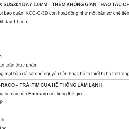
NOX SUS304 DÀY 1.0MM – THÊM KHÔNG GIAN THAO TÁC 
t bị bảo quản, KCC-C-3D còn hoạt động như một bàn sơ chế tiện 
04 dày 1.0 mm
h
 an toàn thực phẩm
g mặt bàn để sơ chế nguyên liệu hoặc bố trí thiết bị hỗ trợ tron
BRACO – TRÁI TIM CỦA HỆ THỐNG LÀM LẠNH
ng bị máy nén
Embraco
nổi tiếng thế giới.
HP
nh
năng