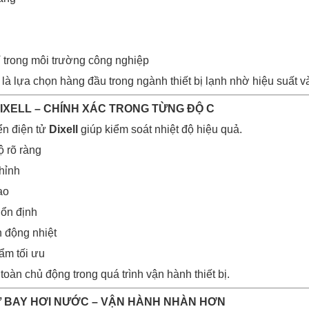
 trong môi trường công nghiệp
à lựa chọn hàng đầu trong ngành thiết bị lạnh nhờ hiệu suất và
DIXELL – CHÍNH XÁC TRONG TỪNG ĐỘ C
ển điện tử
Dixell
giúp kiểm soát nhiệt độ hiệu quả.
ộ rõ ràng
hỉnh
ao
 ổn định
n động nhiệt
ẩm tối ưu
oàn chủ động trong quá trình vận hành thiết bị.
Ự BAY HƠI NƯỚC – VẬN HÀNH NHÀN HƠN