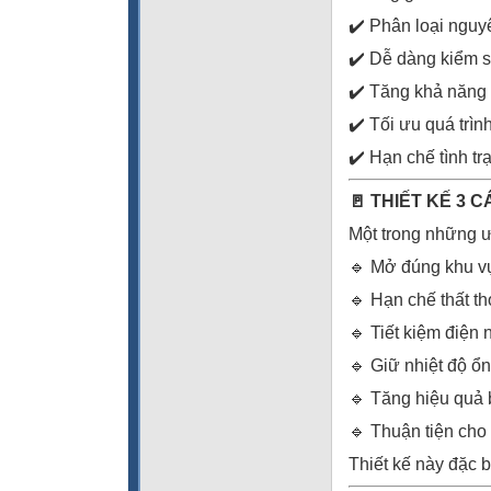
✔️ Phân loại nguy
✔️ Dễ dàng kiểm s
✔️ Tăng khả năng 
✔️ Tối ưu quá trì
✔️ Hạn chế tình t
🚪 THIẾT KẾ 3 
Một trong những ư
🔹 Mở đúng khu v
🔹 Hạn chế thất th
🔹 Tiết kiệm điện
🔹 Giữ nhiệt độ ổn
🔹 Tăng hiệu quả
🔹 Thuận tiện cho 
Thiết kế này đặc 