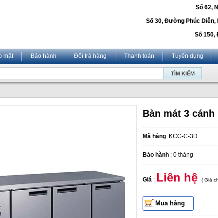
Số 62, 
Số 30, Đường Phúc Diễn,
Số 150, 
o mật
Bảo hành
Đổi trả hàng
Thanh toán
Tuyển dụng
Bàn mát 3 cánh
Mã hàng
:KCC-C-3D
Bảo hành
: 0 tháng
Liên hệ
Giá
:
( Giá 
Mua hàng