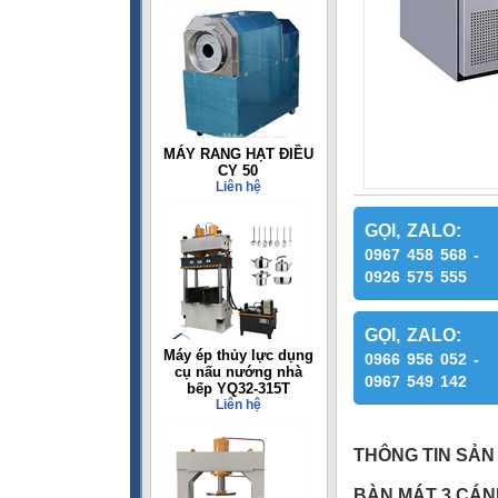
MÁY RANG HẠT ĐIỀU
CY 50
Liên hệ
GỌI, ZALO:
0967 458 568 -
0926 575 555
GỌI, ZALO:
Máy ép thủy lực dụng
0966 956 052 -
cụ nấu nướng nhà
0967 549 142
bếp YQ32-315T
Liên hệ
THÔNG TIN SẢN
BÀN MÁT 3 CÁN