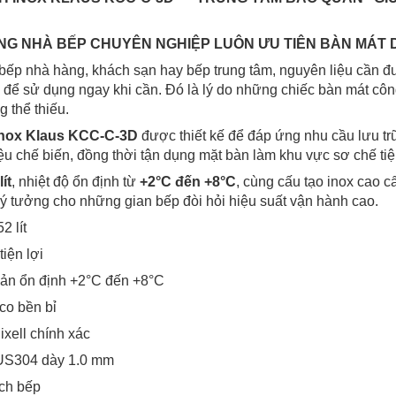
ỮNG NHÀ BẾP CHUYÊN NGHIỆP LUÔN ƯU TIÊN BÀN MÁT 
bếp nhà hàng, khách sạn hay bếp trung tâm, nguyên liệu cần 
 để sử dụng ngay khi cần. Đó là lý do những chiếc bàn mát côn
g thể thiếu.
inox Klaus KCC-C-3D
được thiết kế để đáp ứng nhu cầu lưu tr
u chế biến, đồng thời tận dụng mặt bàn làm khu vực sơ chế tiện
lít
, nhiệt độ ổn định từ
+2°C đến +8°C
, cùng cấu tạo inox cao 
lý tưởng cho những gian bếp đòi hỏi hiệu suất vận hành cao.
2 lít
tiện lợi
uản ổn định +2°C đến +8°C
o bền bỉ
ixell chính xác
US304 dày 1.0 mm
ích bếp