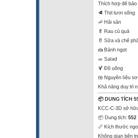
Thích hợp để bảo
🥩 Thịt tươi sống
🦐 Hải sản
🥬 Rau củ quả
🥛 Sữa và chế ph
🍰 Bánh ngọt
🥗 Salad
🍹 Đồ uống
🍱 Nguyên liệu sơ
Khả năng duy trì n
📦 DUNG TÍCH 5
KCC-C-3D sở hữu 
📦 Dung tích:
552 l
📏 Kích thước ngo
Không gian bên tro