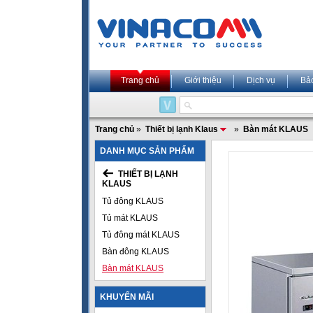
Trang chủ
Giới thiệu
Dịch vụ
Bả
Trang chủ
»
Thiết bị lạnh Klaus
»
Bàn mát KLAUS
DANH MỤC SẢN PHẨM
THIẾT BỊ LẠNH
KLAUS
Tủ đông KLAUS
Tủ mát KLAUS
Tủ đông mát KLAUS
Bàn đông KLAUS
Bàn mát KLAUS
KHUYẾN MÃI