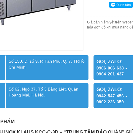
Giá bán niêm yết trên Websit
hóa đơn đỏ khi mua hàng để
Số 150, Đ. số 9, P. Tân Phú, Q. 7, TP.Hồ
GỌI, ZALO:
Chí Minh
0906 066 638 -
0964 201 437
Số 62, Ngõ 37, Tổ 3 Bằng Liệt, Quận
GỌI, ZALO:
Hoàng Mai, Hà Nội.
0942 547 456 -
0902 226 359
 PHẨM
H INOX KLAUS KCC-C-3D – “TRUNG TÂM BẢO QUẢN” G