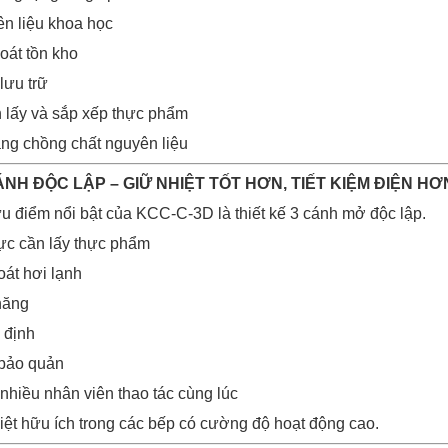
ên liệu khoa học
oát tồn kho
lưu trữ
nh lấy và sắp xếp thực phẩm
rạng chồng chất nguyên liệu
CÁNH ĐỘC LẬP – GIỮ NHIỆT TỐT HƠN, TIẾT KIỆM ĐIỆN HƠ
u điểm nổi bật của KCC-C-3D là thiết kế 3 cánh mở độc lập.
ực cần lấy thực phẩm
oát hơi lạnh
 năng
 định
 bảo quản
nhiều nhân viên thao tác cùng lúc
biệt hữu ích trong các bếp có cường độ hoạt động cao.