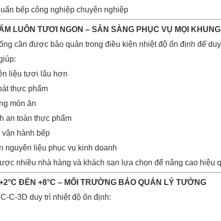
huẩn bếp công nghiệp chuyên nghiệp
HẨM LUÔN TƯƠI NGON – SẴN SÀNG PHỤC VỤ MỌI KHUNG
ng cần được bảo quản trong điều kiện nhiệt độ ổn định để duy t
iúp:
 liệu tươi lâu hơn
oát thực phẩm
ợng món ăn
h an toàn thực phẩm
h vận hành bếp
 nguyên liệu phục vụ kinh doanh
được nhiều nhà hàng và khách sạn lựa chọn để nâng cao hiệu 
ĐỘ +2°C ĐẾN +8°C – MÔI TRƯỜNG BẢO QUẢN LÝ TƯỞNG
-C-3D duy trì nhiệt độ ổn định: