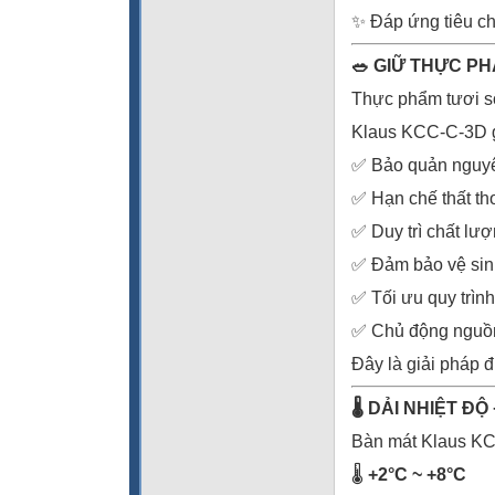
✨ Đáp ứng tiêu c
🥗 GIỮ THỰC P
Thực phẩm tươi số
Klaus KCC-C-3D g
✅ Bảo quản nguyên
✅ Hạn chế thất th
✅ Duy trì chất lư
✅ Đảm bảo vệ sin
✅ Tối ưu quy trìn
✅ Chủ động nguồn
Đây là giải pháp 
🌡️ DẢI NHIỆT 
Bàn mát Klaus KCC
🌡️
+2°C ~ +8°C