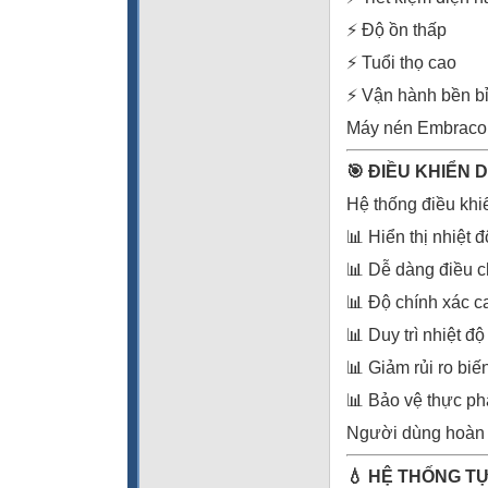
⚡ Độ ồn thấp
⚡ Tuổi thọ cao
⚡ Vận hành bền bỉ
Máy nén Embraco l
🎯 ĐIỀU KHIỂN 
Hệ thống điều khi
📊 Hiển thị nhiệt đ
📊 Dễ dàng điều c
📊 Độ chính xác c
📊 Duy trì nhiệt độ
📊 Giảm rủi ro biế
📊 Bảo vệ thực ph
Người dùng hoàn t
💧 HỆ THỐNG T