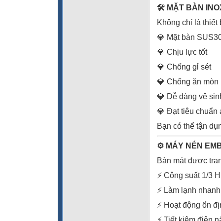
🛠️ MẶT BÀN I
Không chỉ là thiế
💎 Mặt bàn SUS3
💎 Chịu lực tốt
💎 Chống gỉ sét
💎 Chống ăn mòn
💎 Dễ dàng vệ sin
💎 Đạt tiêu chuẩn
Bạn có thể tận dụn
⚙️ MÁY NÉN EM
Bàn mát được tra
⚡ Công suất 1/3 
⚡ Làm lạnh nhanh
⚡ Hoạt động ổn đị
⚡ Tiết kiệm điện 