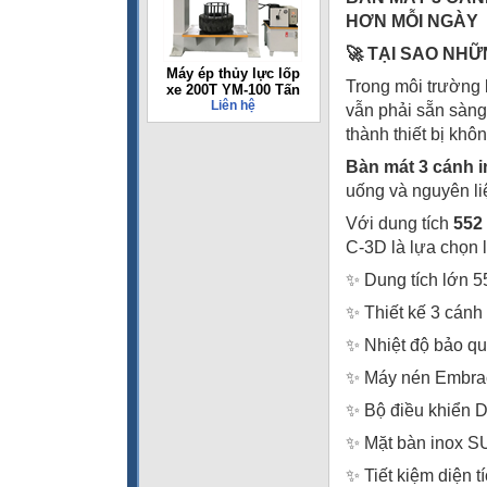
HƠN MỖI NGÀY
🚀 TẠI SAO NH
Máy ép thủy lực lốp
Trong môi trường 
xe 200T YM-100 Tấn
Liên hệ
vẫn phải sẵn sàng
thành thiết bị khôn
Bàn mát 3 cánh 
uống và nguyên liệ
Với dung tích
552 
C-3D là lựa chọn 
✨ Dung tích lớn 55
✨ Thiết kế 3 cánh 
✨ Nhiệt độ bảo q
✨ Máy nén Embrac
✨ Bộ điều khiển D
✨ Mặt bàn inox S
✨ Tiết kiệm diện t