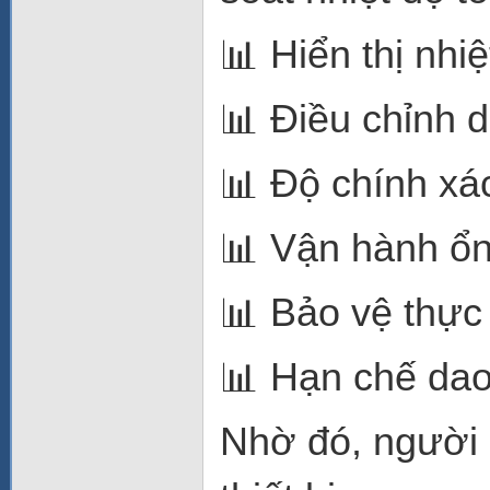
📊 Hiển thị nhiệ
📊 Điều chỉnh 
📊 Độ chính xá
📊 Vận hành ổn
📊 Bảo vệ thực
📊 Hạn chế dao
Nhờ đó, người 