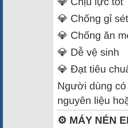
💎 Chịu lực tốt
💎 Chống gỉ sé
💎 Chống ăn m
💎 Dễ vệ sinh
💎 Đạt tiêu ch
Người dùng có 
nguyên liệu hoặc
⚙️ MÁY NÉN 