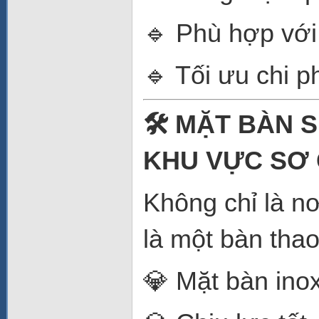
🔹 Phù hợp với
🔹 Tối ưu chi p
🛠️ MẶT BÀN 
KHU VỰC SƠ
Không chỉ là n
là một bàn thao 
💎 Mặt bàn in