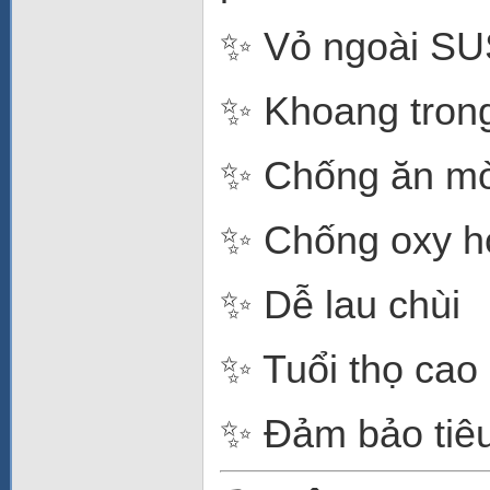
✨ Vỏ ngoài SU
✨ Khoang tron
✨ Chống ăn mò
✨ Chống oxy h
✨ Dễ lau chùi
✨ Tuổi thọ cao
✨ Đảm bảo tiêu