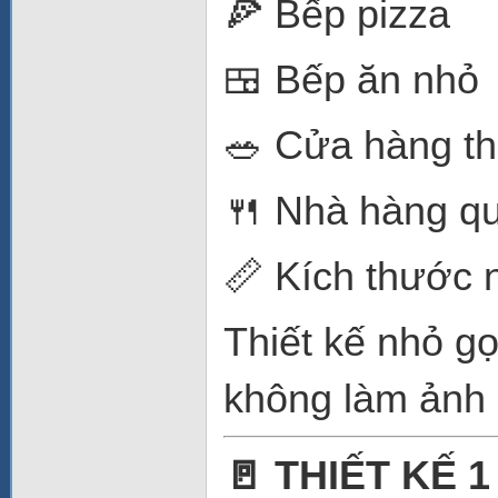
🍕 Bếp pizza
🍱 Bếp ăn nhỏ
🥗 Cửa hàng t
🍴 Nhà hàng q
📏 Kích thước 
Thiết kế nhỏ gọ
không làm ảnh 
🚪 THIẾT KẾ