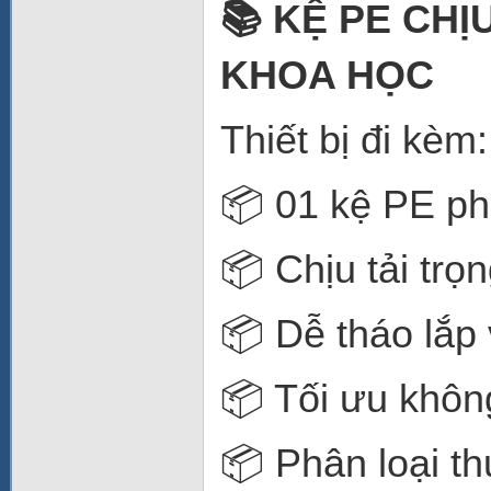
📚 KỆ PE CH
KHOA HỌC
Thiết bị đi kèm:
📦 01 kệ PE p
📦 Chịu tải trọn
📦 Dễ tháo lắp 
📦 Tối ưu không
📦 Phân loại t