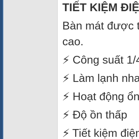
TIẾT KIỆM ĐI
Bàn mát được 
cao.
⚡ Công suất 1/
⚡ Làm lạnh nh
⚡ Hoạt động ổn
⚡ Độ ồn thấp
⚡ Tiết kiệm điệ