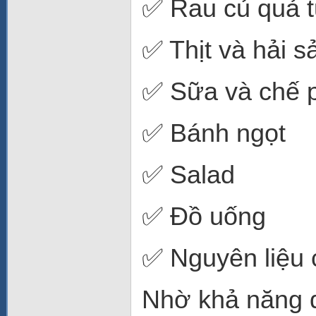
✅ Rau củ quả 
✅ Thịt và hải s
✅ Sữa và chế 
✅ Bánh ngọt
✅ Salad
✅ Đồ uống
✅ Nguyên liệu 
Nhờ khả năng d