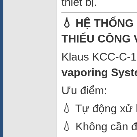
thiết bị.
💧 HỆ THỐNG
THIỂU CÔNG 
Klaus KCC-C-1
vaporing Sys
Ưu điểm:
💧 Tự động xử
💧 Không cần 