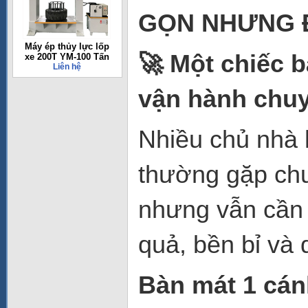
GỌN NHƯNG Đ
Máy ép thủy lực lốp
🚀 Một chiếc b
xe 200T YM-100 Tấn
Liên hệ
vận hành chu
Nhiều chủ nhà 
thường gặp chu
nhưng vẫn cần 
quả, bền bỉ và 
Bàn mát 1 cán