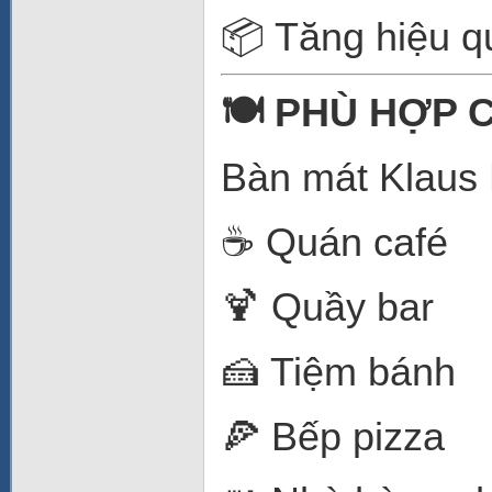
📦 Tăng hiệu q
🍽️ PHÙ HỢP
Bàn mát Klaus 
☕ Quán café
🍹 Quầy bar
🍰 Tiệm bánh
🍕 Bếp pizza