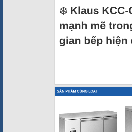
❄️
Klaus KCC-C
mạnh mẽ trong
gian bếp hiện 
SẢN PHẨM CÙNG LOẠI