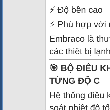
⚡ Độ bền cao
⚡ Phù hợp với 
Embraco là thư
các thiết bị lạn
🎯 BỘ ĐIỀU K
TỪNG ĐỘ C
Hệ thống điều 
soát nhiệt độ tố