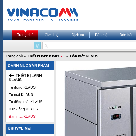
Trang chủ
Giới thiệu
Dịch vụ
Bảo mật
Bảo hành
Trang chủ
»
Thiết bị lạnh Klaus
»
Bàn mát KLAUS
DANH MỤC SẢN PHẨM
THIẾT BỊ LẠNH
KLAUS
Tủ đông KLAUS
Tủ mát KLAUS
Tủ đông mát KLAUS
Bàn đông KLAUS
Bàn mát KLAUS
KHUYẾN MÃI