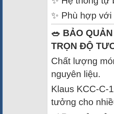
✨ Hệ thống tự
✨ Phù hợp với 
🥗 BẢO QUẢN
TRỌN ĐỘ TƯ
Chất lượng món
nguyên liệu.
Klaus KCC-C-1D
tưởng cho nhiề