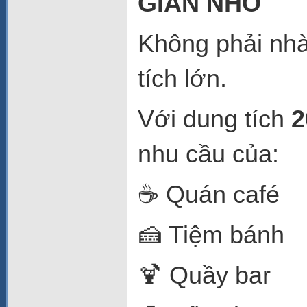
GIAN NHỎ
Không phải nhà
tích lớn.
Với dung tích
2
nhu cầu của:
☕ Quán café
🍰 Tiệm bánh
🍹 Quầy bar