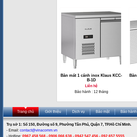
Bàn mát 1 cánh inox Klaus KCC-
Bàn
B-1D
Liên hệ
Bảo hành : 12 tháng
Trang chủ
Giới thiệu
Dịch vụ
Bảo mật
Bảo hành
Trụ sở 1: Số 150, Đường số 9, Phường Tân Phú, Quận 7, TP.Hồ Chí Minh.
- Email:
contact@vinacomm.vn
- Hotline:
0967 458 568 - 0906 066 638 - 0942 547 456 - 092 657 5555