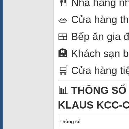
🍴 Nhà hàng n
🥗 Cửa hàng t
🍱 Bếp ăn gia 
🏨 Khách sạn b
🛒 Cửa hàng tiệ
📊 THÔNG SỐ
KLAUS KCC-C
Thông số