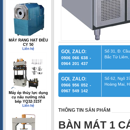
MÁY RANG HẠT ĐIỀU
CY 50
Liên hệ
Số 31, Đ. Cầu
GỌI, ZALO:
Bắc Từ Liêm,
0906 066 638 -
0964 201 437
Số 62, Ngõ 37
GỌI, ZALO:
Hoàng Mai, H
0966 956 052 -
0967 549 142
Máy ép thủy lực dụng
cụ nấu nướng nhà
bếp YQ32-315T
Liên hệ
THÔNG TIN SẢN PHẨM
BÀN MÁT 1 C