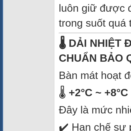
luôn giữ được đ
trong suốt quá t
🌡️ DẢI NHIỆT
CHUẨN BẢO 
Bàn mát hoạt đ
🌡️
+2°C ~ +8°C
Đây là mức nhiệ
✔️ Hạn chế sự p