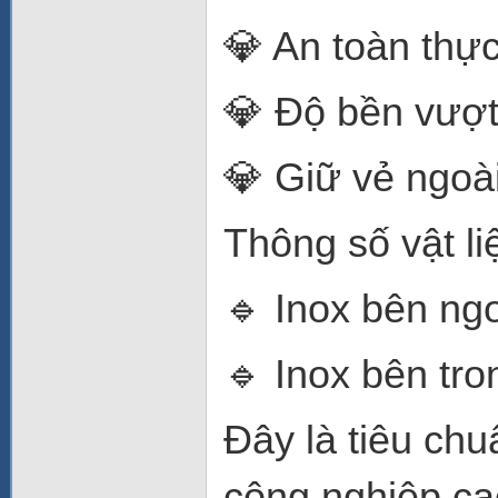
💎 An toàn thự
💎 Độ bền vượt 
💎 Giữ vẻ ngoà
Thông số vật li
🔹 Inox bên ng
🔹 Inox bên tr
Đây là tiêu chu
công nghiệp ca