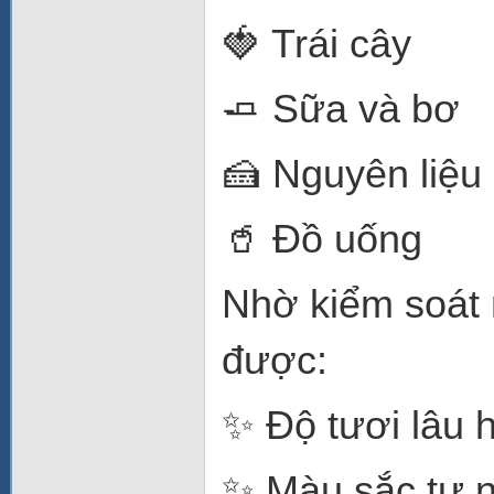
🍓 Trái cây
🧈 Sữa và bơ
🍰 Nguyên liệu
🥤 Đồ uống
Nhờ kiểm soát 
được:
✨ Độ tươi lâu 
✨ Màu sắc tự 