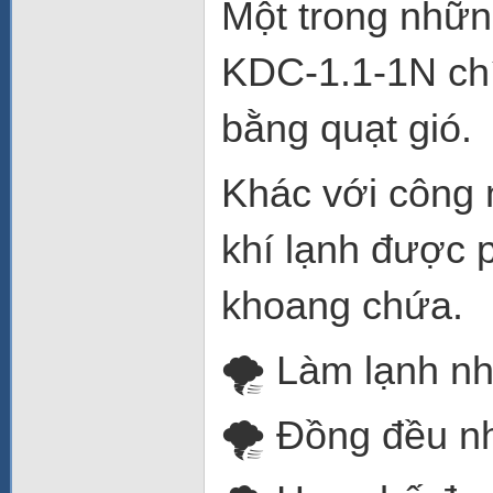
Một trong nhữn
KDC-1.1-1N chí
bằng quạt gió.
Khác với công n
khí lạnh được p
khoang chứa.
🌪️ Làm lạnh n
🌪️ Đồng đều nh