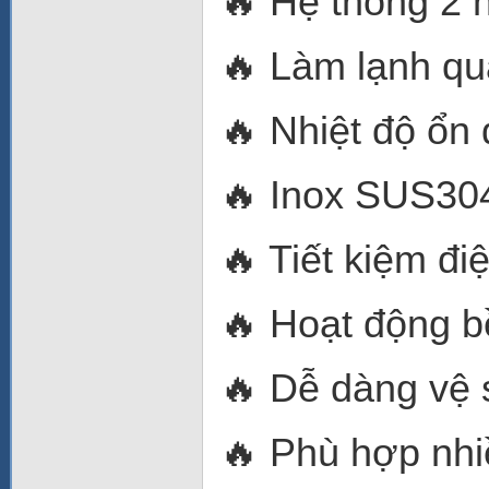
🔥 Hệ thống 2 n
🔥 Làm lạnh quạ
🔥 Nhiệt độ ổn
🔥 Inox SUS30
🔥 Tiết kiệm đi
🔥 Hoạt động b
🔥 Dễ dàng vệ 
🔥 Phù hợp nhi