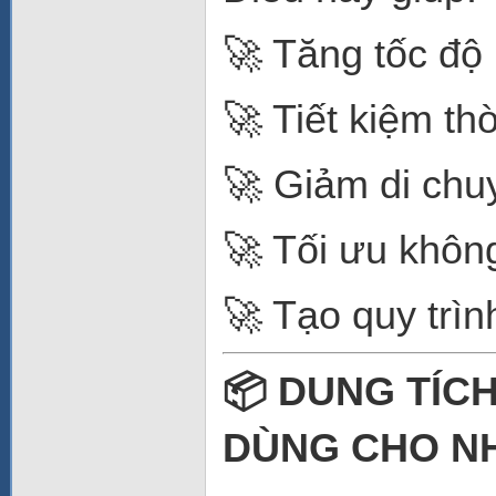
🚀 Tăng tốc độ
🚀 Tiết kiệm th
🚀 Giảm di chu
🚀 Tối ưu khôn
🚀 Tạo quy trì
📦 DUNG TÍC
DÙNG CHO NH