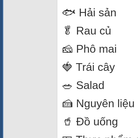
🐟 Hải sản
🥬 Rau củ
🧀 Phô mai
🍓 Trái cây
🥗 Salad
🍰 Nguyên liệu
🥤 Đồ uống