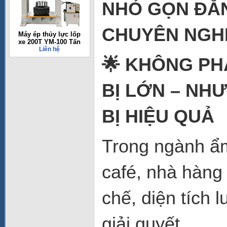
NHỎ GỌN ĐẲN
CHUYÊN NGH
Máy ép thủy lực lốp
xe 200T YM-100 Tấn
Liên hệ
🌟 KHÔNG PH
BỊ LỚN – NH
BỊ HIỆU QUẢ
Trong ngành ẩm
café, nhà hàng
chế, diện tích 
giải quyết.