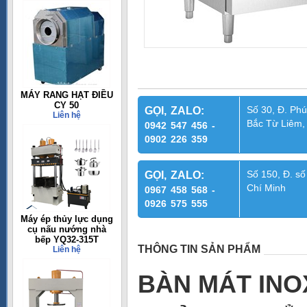
MÁY RANG HẠT ĐIỀU
CY 50
Số 30, Đ. Phú
GỌI, ZALO:
Liên hệ
Bắc Từ Liêm,
0942 547 456 -
0902 226 359
Số 150, Đ. số
GỌI, ZALO:
Chí Minh
0967 458 568 -
0926 575 555
Máy ép thủy lực dụng
cụ nấu nướng nhà
bếp YQ32-315T
THÔNG TIN SẢN PHẨM
Liên hệ
BÀN MÁT INO