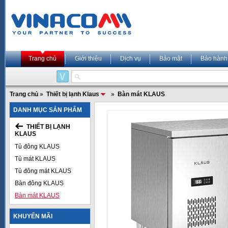
Trang chủ
Giới thiệu
Dịch vụ
Bảo mật
Bảo hành
Trang chủ
»
Thiết bị lạnh Klaus
»
Bàn mát KLAUS
DANH MỤC SẢN PHẨM
THIẾT BỊ LẠNH
KLAUS
Tủ đông KLAUS
Tủ mát KLAUS
Tủ đông mát KLAUS
Bàn đông KLAUS
Bàn mát KLAUS
KHUYẾN MÃI