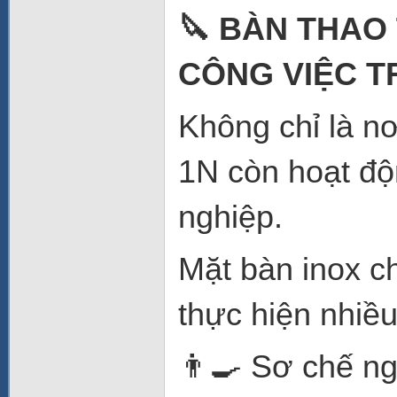
🔪 BÀN THAO
CÔNG VIỆC T
Không chỉ là n
1N còn hoạt độ
nghiệp.
Mặt bàn inox c
thực hiện nhiều
👨‍🍳 Sơ chế ng