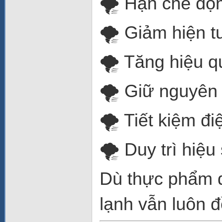
🌪️ Hạn chế đ
🌪️ Giảm hiện 
🌪️ Tăng hiệu 
🌪️ Giữ nguyên 
🌪️ Tiết kiệm đ
🌪️ Duy trì hiệu
Dù thực phẩm đ
lạnh vẫn luôn đ