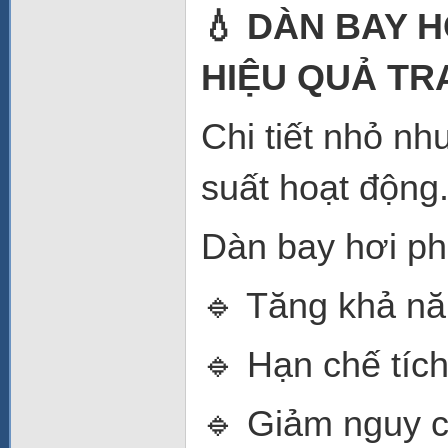
💧 DÀN BAY 
HIỆU QUẢ TR
Chi tiết nhỏ nh
suất hoạt động
Dàn bay hơi phủ
🔹 Tăng khả năn
🔹 Hạn chế tíc
🔹 Giảm nguy 