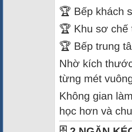
🏆 Bếp khách s
🏆 Khu sơ chế
🏆 Bếp trung t
Nhờ kích thước 
từng mét vuông
Không gian làm
học hơn và chu
🗄️ 2 NGĂN K