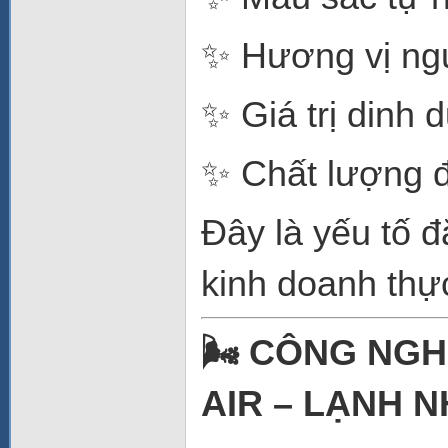
✨ Hương vị ng
✨ Giá trị dinh
✨ Chất lượng 
Đây là yếu tố đ
kinh doanh thự
🌬️ CÔNG NG
AIR – LẠNH 