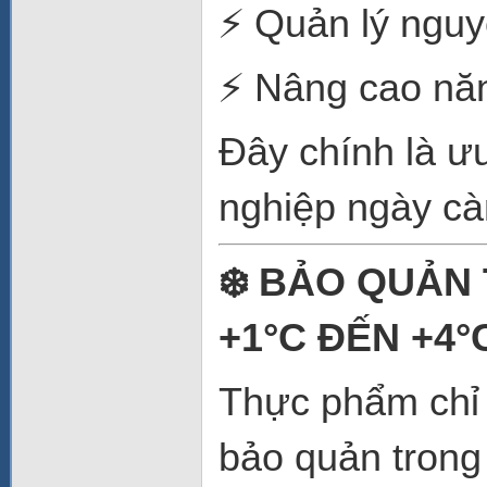
⚡ Quản lý nguy
⚡ Nâng cao năn
Đây chính là ư
nghiệp ngày cà
❄️ BẢO QUẢN
+1°C ĐẾN +4°
Thực phẩm chỉ 
bảo quản trong 