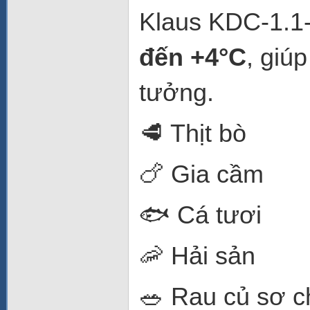
Klaus KDC-1.1-
đến +4°C
, giúp
tưởng.
🥩 Thịt bò
🍗 Gia cầm
🐟 Cá tươi
🦐 Hải sản
🥗 Rau củ sơ c