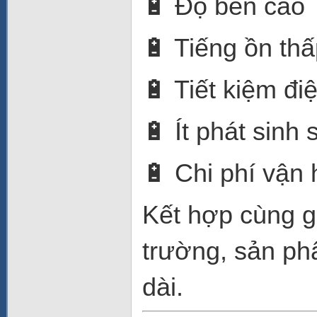
🔋 Độ bền cao
🔋 Tiếng ồn th
🔋 Tiết kiệm đi
🔋 Ít phát sinh 
🔋 Chi phí vận 
Kết hợp cùng g
trường, sản ph
dài.