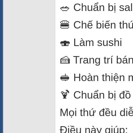
🥗 Chuẩn bị sa
🍔 Chế biến th
🍣 Làm sushi
🍰 Trang trí bá
🥪 Hoàn thiện 
🍹 Chuẩn bị đồ
Mọi thứ đều di
Điều này giúp: