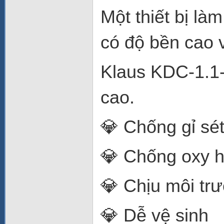
Một thiết bị là
có độ bền cao 
Klaus KDC-1.1
cao.
💎 Chống gỉ sé
💎 Chống oxy 
💎 Chịu môi tr
💎 Dễ vệ sinh