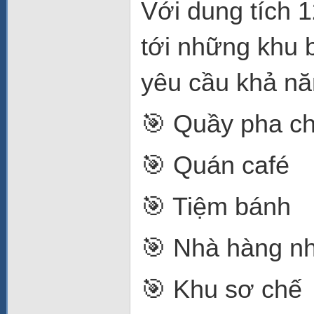
Với dung tích 
tới những khu 
yêu cầu khả nă
🎯 Quầy pha c
🎯 Quán café
🎯 Tiệm bánh
🎯 Nhà hàng n
🎯 Khu sơ chế