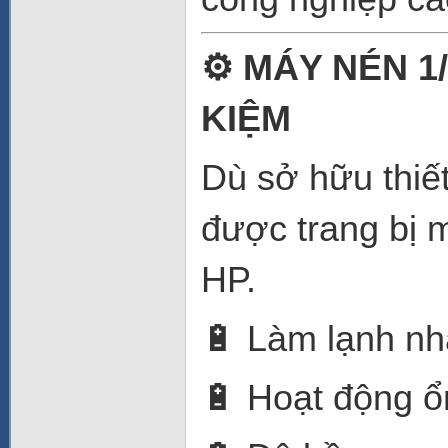
⚙️ MÁY NÉN 1
KIỆM
Dù sở hữu thiế
được trang bị 
HP.
🔋 Làm lạnh n
🔋 Hoạt động ổ