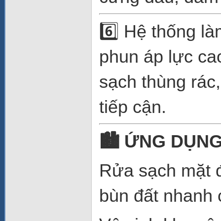
6️⃣ Hệ thống l
phun áp lực cao
sạch thùng rác
tiếp cận.
🏙
️ ỨNG DỤN
Rửa sạch mặt đ
bùn đất nhanh