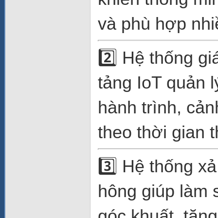
và phù hợp nhiề
2️⃣ Hệ thống g
tảng IoT quản lý
hành trình, cản
theo thời gian 
3️⃣ Hệ thống x
hông giúp làm 
góc khuất, tăng