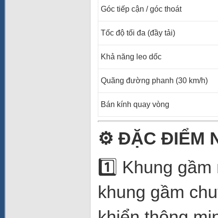
Góc tiếp cận / góc thoát
Tốc độ tối đa (đầy tải)
Khả năng leo dốc
Quãng đường phanh (30 km/h)
Bán kính quay vòng
⚙️
ĐẶC ĐIỂM 
1️⃣ Khung gầm 
khung gầm chuy
khiển thông min