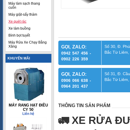
Máy làm sạch thang
cuốn
Máy giặt-sấy thảm
Xe quét rác
Xe làm buồng
Bình bọt tuyết
Máy Rửa Xe Chạy Bằng
Số 30, Đ. Phú
Xăng
GỌI, ZALO:
Bắc Từ Liêm,
0942 547 456 -
KHUYẾN MÃI
0902 226 359
Số 31, Đ. Cầu
GỌI, ZALO:
Bắc Từ Liêm,
0906 066 638 -
0964 201 437
MÁY RANG HẠT ĐIỀU
THÔNG TIN SẢN PHẨM
CY 50
Liên hệ
🚛
XE RỬA ĐƯ