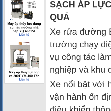
SẠCH ÁP LỰC 
QUẢ
Máy ép thủy lực dụng
cụ nấu nướng nhà
Xe rửa đường B
bếp YQ32-315T
Liên hệ
trường chạy đi
vụ công tác là
nghiệp và khu 
Máy ép thủy lực lốp
xe 200T YM-100 Tấn
Liên hệ
Xe nổi bật với
vận hành ổn đị
điều khiển thôn