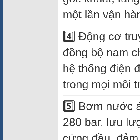
một lần vận hà
4️⃣ Động cơ tr
đồng bộ nam ch
hệ thống điện 
trong mọi môi 
5️⃣ Bơm nước á
280 bar, lưu lư
cứng đầu, đảm 