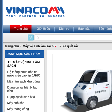
Trang chủ
Giới thiệu
Dịch vụ
Bảo mật
Bảo hành
Trang chủ
»
Máy vệ sinh làm sạch
»
Xe quét rác
DANH MỤC SẢN PHẨM
MÁY VỆ SINH LÀM
SẠCH
Hệ thống phun bắn tia
nước siêu cao áp (UHP)
Máy làm sạch khử trùng
Dụng cụ và thiết bị lau
kính
Dụng cụ vệ sinh ô tô
Máy chà sàn
Máy thông cống