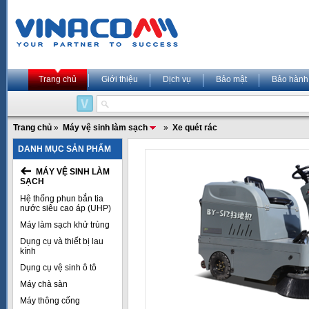
Trang chủ
Giới thiệu
Dịch vụ
Bảo mật
Bảo hành
Trang chủ
»
Máy vệ sinh làm sạch
»
Xe quét rác
DANH MỤC SẢN PHẨM
MÁY VỆ SINH LÀM
SẠCH
Hệ thống phun bắn tia
nước siêu cao áp (UHP)
Máy làm sạch khử trùng
Dụng cụ và thiết bị lau
kính
Dụng cụ vệ sinh ô tô
Máy chà sàn
Máy thông cống