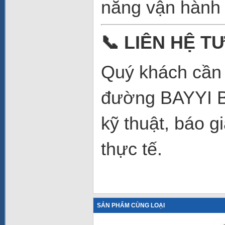
năng vận hành ê
📞
LIÊN HỆ TƯ
Quý khách cần t
đường BAYYI BY
kỹ thuật, báo g
thực tế.
SẢN PHẨM CÙNG LOẠI