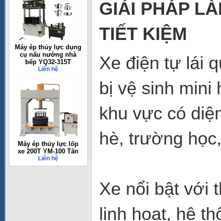
GIẢI PHÁP L
TIẾT KIỆM
Máy ép thủy lực dụng
cụ nấu nướng nhà
Xe điện tự lái
bếp YQ32-315T
Liên hệ
bị vệ sinh mini 
khu vực có diệ
hè, trường học
Máy ép thủy lực lốp
xe 200T YM-100 Tấn
Liên hệ
Xe nổi bật với 
linh hoạt, hệ t