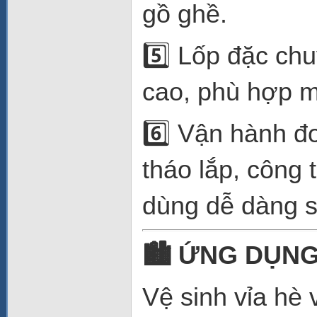
gồ ghề.
5️⃣ Lốp đặc chu
cao, phù hợp m
6️⃣ Vận hành đơ
tháo lắp, công 
dùng dễ dàng 
🏙
️ ỨNG DỤN
Vệ sinh vỉa hè 