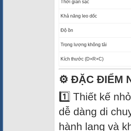
Thời gian sạc
Khả năng leo dốc
Độ ồn
Trọng lượng không tải
Kích thước (D×R×C)
⚙️
ĐẶC ĐIỂM 
1️⃣ Thiết kế nh
dễ dàng di chu
hành lang và k