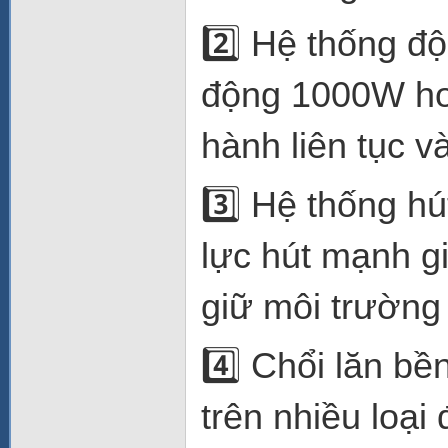
2️⃣ Hệ thống độ
động 1000W ho
hành liên tục v
3️⃣ Hệ thống hú
lực hút mạnh gi
giữ môi trường
4️⃣ Chổi lăn bề
trên nhiều loại