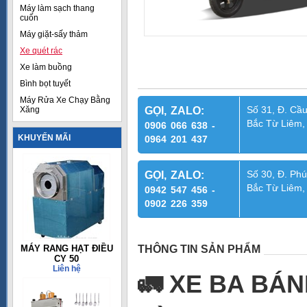
Máy làm sạch thang
cuốn
Máy giặt-sấy thảm
Xe quét rác
Xe làm buồng
Bình bọt tuyết
Máy Rửa Xe Chạy Bằng
Số 31, Đ. Cầu
Xăng
GỌI, ZALO:
Bắc Từ Liêm,
0906 066 638 -
KHUYẾN MÃI
0964 201 437
Số 30, Đ. Phú
GỌI, ZALO:
Bắc Từ Liêm,
0942 547 456 -
0902 226 359
MÁY RANG HẠT ĐIỀU
THÔNG TIN SẢN PHẨM
CY 50
Liên hệ
🚛
XE BA BÁN