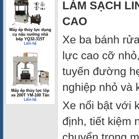
LÀM SẠCH LIN
CAO
Máy ép thủy lực dụng
cụ nấu nướng nhà
Xe ba bánh rửa
bếp YQ32-315T
Liên hệ
lực cao cỡ nhỏ
tuyến đường hẹ
nghiệp nhỏ và k
Máy ép thủy lực lốp
xe 200T YM-100 Tấn
Liên hệ
Xe nổi bật với
định, tiết kiệm 
chuyển trong mọ