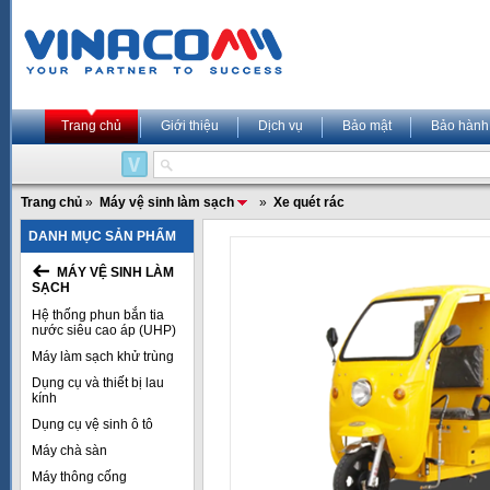
Trang chủ
Giới thiệu
Dịch vụ
Bảo mật
Bảo hành
Trang chủ
»
Máy vệ sinh làm sạch
»
Xe quét rác
DANH MỤC SẢN PHẨM
MÁY VỆ SINH LÀM
SẠCH
Hệ thống phun bắn tia
nước siêu cao áp (UHP)
Máy làm sạch khử trùng
Dụng cụ và thiết bị lau
kính
Dụng cụ vệ sinh ô tô
Máy chà sàn
Máy thông cống