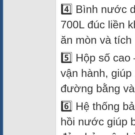
4️⃣ Bình nước 
700L đúc liền 
ăn mòn và tích
5️⃣ Hộp số cao 
vận hành, giúp
đường bằng và 
6️⃣ Hệ thống b
hồi nước giúp b