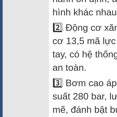
hình khác nhau
2️⃣ Động cơ xă
cơ 13,5 mã lực
tay, có hệ thốn
an toàn.
3️⃣ Bơm cao áp
suất 280 bar, 
mẽ, đánh bật b