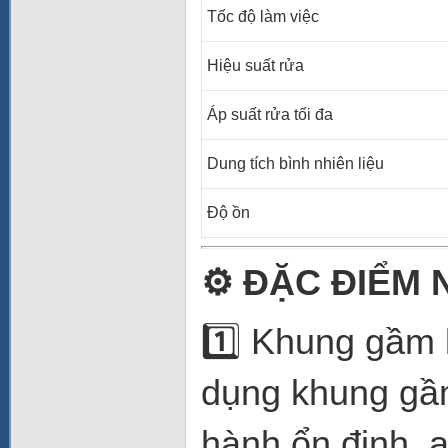
Tốc độ làm việc
Hiệu suất rửa
Áp suất rửa tối đa
Dung tích bình nhiên liệu
Độ ồn
⚙️
ĐẶC ĐIỂM 
1️⃣ Khung gầm 
dụng khung gầ
hành ổn định, a