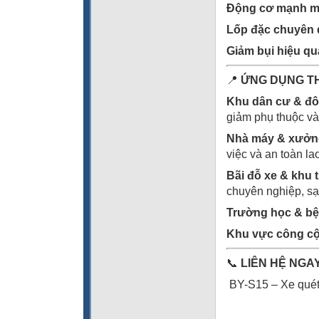
Động cơ mạnh m
Lốp đặc chuyên
Giảm bụi hiệu qu
📍
ỨNG DỤNG T
Khu dân cư & đô
giảm phụ thuộc và
Nhà máy & xưởng
việc và an toàn la
Bãi đỗ xe & khu
chuyên nghiệp, sạ
Trường học & bệ
Khu vực công c
📞
LIÊN HỆ NGA
BY-S15 – Xe quét r