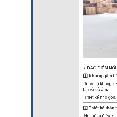
⭐
ĐẶC ĐIỂM NỔI
1️
Khung gầm bền
Toàn bộ khung xe 
bụi và độ ẩm.
Thiết kế nhỏ gọn,
2️
Thiết kế thân 
Hệ thống điều khi