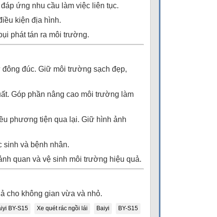
 đáp ứng nhu cầu làm việc liên tục.
điều kiện địa hình.
ụi phát tán ra môi trường.
cư đông đúc. Giữ môi trường sạch đẹp,
xuất. Góp phần nâng cao môi trường làm
ều phương tiện qua lại. Giữ hình ảnh
c sinh và bệnh nhân.
 cảnh quan và vệ sinh môi trường hiệu quả.
quả cho không gian vừa và nhỏ.
aiyi BY-S15
Xe quét rác ngồi lái
Baiyi
BY-S15