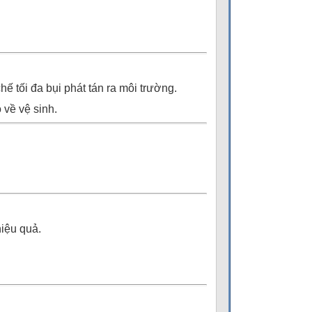
ế tối đa bụi phát tán ra môi trường.
 về vệ sinh.
hiệu quả.