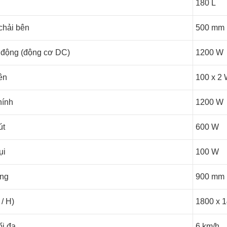
180 L
chải bên
500 mm
 động (động cơ DC)
1200 W
ên
100 x 2
hính
1200 W
út
600 W
ụi
100 W
òng
900 mm
 / H)
1800 x 
ối đa
6 km/h