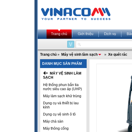
Trang chủ
Giới thiệu
Dịch vụ
Bả
Trang chủ
»
Máy vệ sinh làm sạch
»
Xe quét rác
DANH MỤC SẢN PHẨM
MÁY VỆ SINH LÀM
SẠCH
Hệ thống phun bắn tia
nước siêu cao áp (UHP)
Máy làm sạch khử trùng
Dụng cụ và thiết bị lau
kính
Dụng cụ vệ sinh ô tô
Máy chà sàn
Máy thông cống