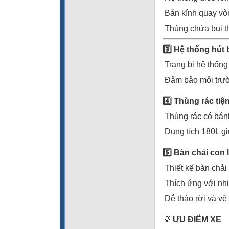
Bán kính quay vòn
Thùng chứa bụi thi
3️
Hệ thống hút 
Trang bị hệ thống 
Đảm bảo môi trườn
4️
Thùng rác tiện
Thùng rác có bánh
Dung tích 180L giú
5️
Bàn chải con 
Thiết kế bàn chải 
Thích ứng với nhi
Dễ tháo rời và vệ s
💡
ƯU ĐIỂM XE