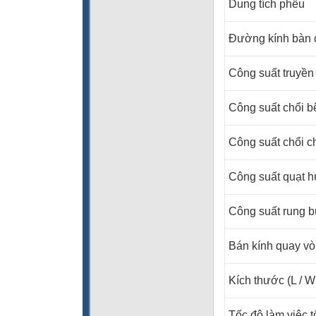
Dung tích phễu
Đường kính bàn 
Công suất truyền
Công suất chổi b
Công suất chổi c
Công suất quạt h
Công suất rung b
Bán kính quay v
Kích thước (L / W
Tốc độ làm việc t