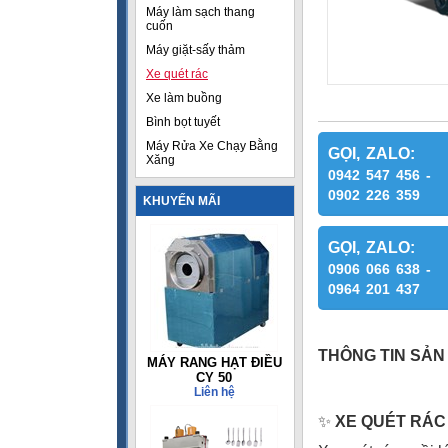
Máy làm sạch thang
cuốn
Máy giặt-sấy thảm
Xe quét rác
Xe làm buồng
Bình bọt tuyết
Máy Rửa Xe Chạy Bằng
GỌI, ZALO:
Xăng
0942 547 456 -
0902 226 359
KHUYẾN MÃI
GỌI, ZALO:
0906 066 638 -
0964 201 437
THÔNG TIN SẢN
MÁY RANG HẠT ĐIỀU
CY 50
Liên hệ
✨
XE QUÉT RÁC 