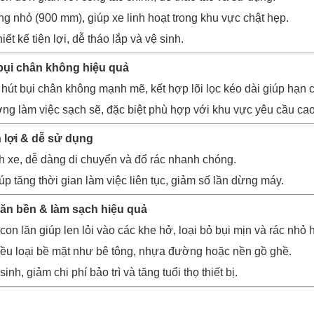
g nhỏ (900 mm), giúp xe linh hoạt trong khu vực chật hẹp.
ết kế tiện lợi, dễ tháo lắp và vệ sinh.
bụi chân không hiệu quả
hút bụi chân không mạnh mẽ, kết hợp lõi lọc kéo dài giúp hạn ch
g làm việc sạch sẽ, đặc biệt phù hợp với khu vực yêu cầu cao
 lợi & dễ sử dụng
 xe, dễ dàng di chuyển và đổ rác nhanh chóng.
p tăng thời gian làm việc liên tục, giảm số lần dừng máy.
lăn bền & làm sạch hiệu quả
con lăn giúp len lỏi vào các khe hở, loại bỏ bụi mịn và rác nhỏ 
ều loại bề mặt như bê tông, nhựa đường hoặc nền gồ ghề.
inh, giảm chi phí bảo trì và tăng tuổi thọ thiết bị.