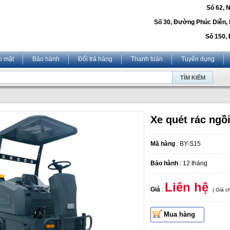
Số 62, 
Số 30, Đường Phúc Diễn,
Số 150, 
o mật
Bảo hành
Đổi trả hàng
Thanh toán
Tuyển dụng
Xe quét rác ngồi
Mã hàng
: BY-S15
Bảo hành
: 12 tháng
Liên hệ
Giá
:
( Giá 
Mua hàng