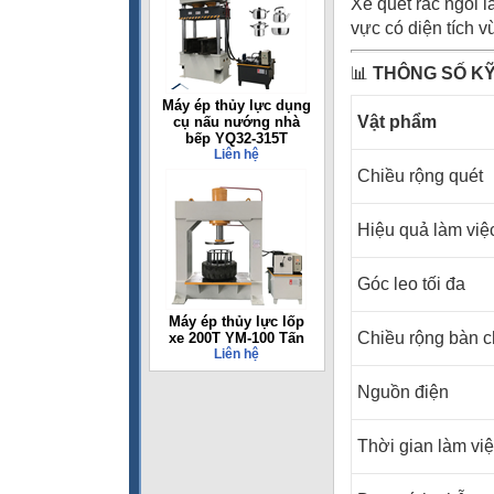
Xe quét rác ngồi l
vực có diện tích 
📊
THÔNG SỐ K
Máy ép thủy lực dụng
Vật phẩm
cụ nấu nướng nhà
bếp YQ32-315T
Liên hệ
Chiều rộng quét
Hiệu quả làm việ
Góc leo tối đa
Máy ép thủy lực lốp
Chiều rộng bàn c
xe 200T YM-100 Tấn
Liên hệ
Nguồn điện
Thời gian làm việ