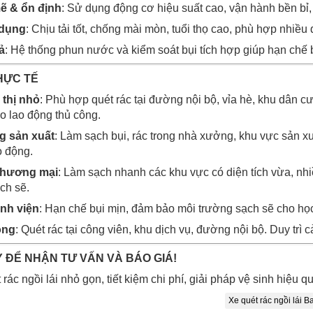
ẽ & ổn định
: Sử dụng động cơ hiệu suất cao, vận hành bền bỉ,
 dụng
: Chịu tải tốt, chống mài mòn, tuổi thọ cao, phù hợp nhiều 
ả
: Hệ thống phun nước và kiểm soát bụi tích hợp giúp hạn chế b
HỰC TẾ
 thị nhỏ
: Phù hợp quét rác tại đường nội bộ, vỉa hè, khu dân 
o lao động thủ công.
 sản xuất
: Làm sạch bụi, rác trong nhà xưởng, khu vực sản 
o động.
 thương mại
: Làm sạch nhanh các khu vực có diện tích vừa, nhi
ch sẽ.
nh viện
: Hạn chế bụi mịn, đảm bảo môi trường sạch sẽ cho họ
ộng
: Quét rác tại công viên, khu dịch vụ, đường nội bộ. Duy trì
Y ĐỂ NHẬN TƯ VẤN VÀ BÁO GIÁ!
ác ngồi lái nhỏ gọn, tiết kiệm chi phí, giải pháp vệ sinh hiệu 
Xe quét rác ngồi lái B