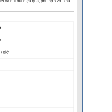
quét và hút bụi hiệu quả, phù hợp với khu
ố
m
 / giờ