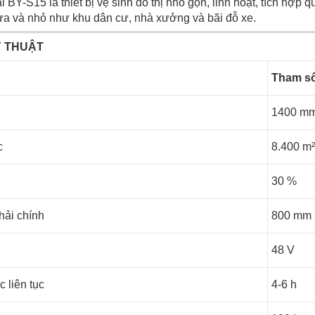
ái BY-S15 là thiết bị vệ sinh đô thị nhỏ gọn, linh hoạt, tích hợp 
vừa và nhỏ như khu dân cư, nhà xưởng và bãi đỗ xe.
Ỹ THUẬT
Tham s
1400 m
c
8.400 m²
30 %
hải chính
800 mm
48 V
c liên tục
4-6 h