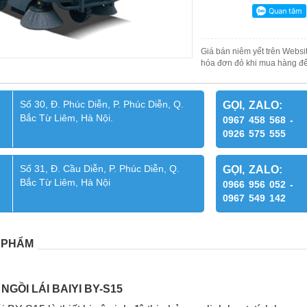
Giá bán niêm yết trên Websit
hóa đơn đỏ khi mua hàng để
Số 30, Đ. Phúc Diễn, P. Phúc Diễn, Q.
GỌI, ZALO:
Bắc Từ Liêm, Hà Nội.
0967 458 568 -
0926 575 555
Số 31, Đ. Cầu Diễn, P. Phúc Diễn, Q.
GỌI, ZALO:
Bắc Từ Liêm, Hà Nội
0966 956 052 -
0967 549 142
 PHẨM
NGỒI LÁI BAIYI BY-S15