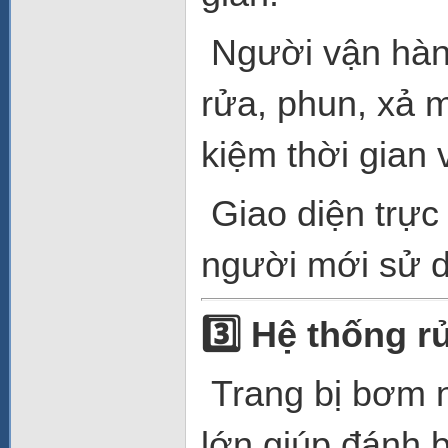
Người vận hành
rửa, phun, xả m
kiệm thời gian 
Giao diện trực
người mới sử 
3️
Hệ thống r
Trang bị bơm n
lớn giúp đánh 