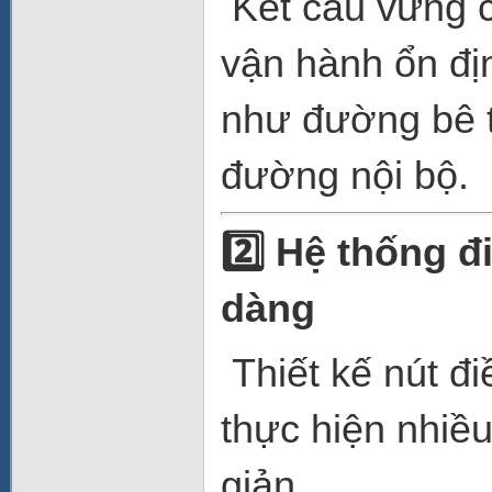
Kết cấu vững c
vận hành ổn địn
như đường bê t
đường nội bộ.
2️
Hệ thống đi
dàng
Thiết kế nút đi
thực hiện nhiề
giản.