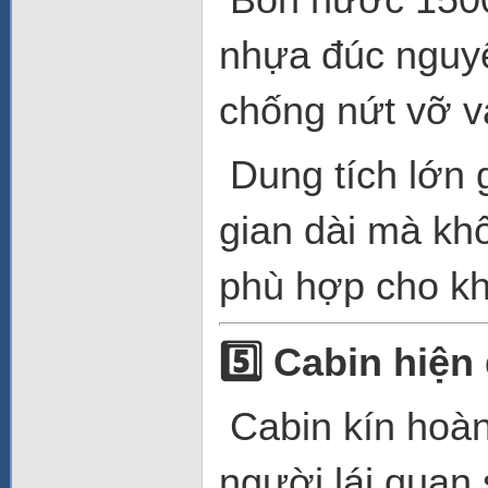
nhựa đúc nguyê
chống nứt vỡ v
Dung tích lớn g
gian dài mà khô
phù hợp cho kh
5️
Cabin hiện 
Cabin kín hoàn 
người lái quan 