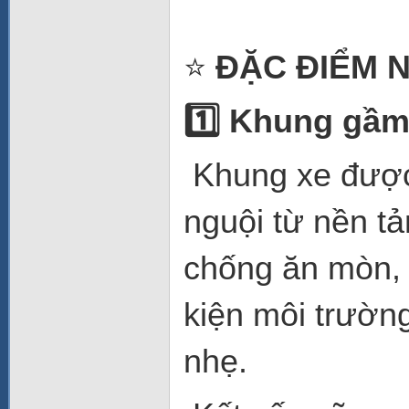
⭐
ĐẶC ĐIỂM N
1️
Khung gầm 
Khung xe được 
nguội từ nền tả
chống ăn mòn, 
kiện môi trườn
nhẹ.