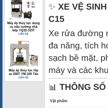
✨
XE VỆ SINH
C15
Máy ép thủy lực dụng
cụ nấu nướng nhà
Xe rửa đường ng
bếp YQ32-315T
Liên hệ
đa năng, tích 
sạch bề mặt, p
máy và các khu
Máy ép thủy lực lốp
xe 200T YM-100 Tấn
Liên hệ
📊
THÔNG SỐ
Vật phẩm