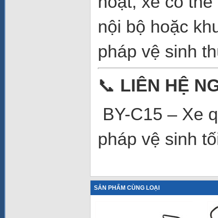
hoạt, xe có th
nội bộ hoặc kh
pháp vệ sinh th
📞
LIÊN HỆ N
BY-C15 – Xe q
pháp vệ sinh tố
SẢN PHẨM CÙNG LOẠI