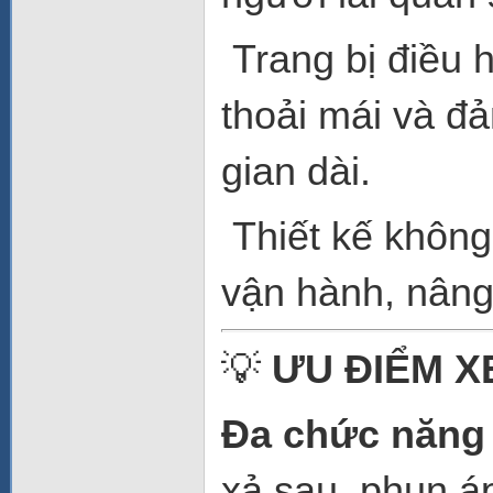
Trang bị điều h
thoải mái và đả
gian dài.
Thiết kế không
vận hành, nâng
💡
ƯU ĐIỂM X
Đa chức năng t
xả sau, phun á