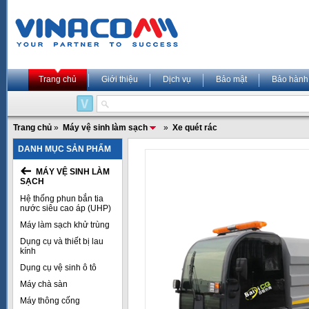
Trang chủ
Giới thiệu
Dịch vụ
Bảo mật
Bảo hành
Trang chủ
»
Máy vệ sinh làm sạch
»
Xe quét rác
DANH MỤC SẢN PHẨM
MÁY VỆ SINH LÀM
SẠCH
Hệ thống phun bắn tia
nước siêu cao áp (UHP)
Máy làm sạch khử trùng
Dụng cụ và thiết bị lau
kính
Dụng cụ vệ sinh ô tô
Máy chà sàn
Máy thông cống