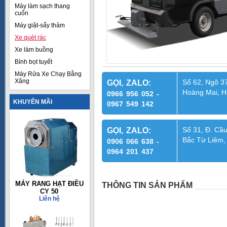
Máy làm sạch thang
cuốn
Máy giặt-sấy thảm
Xe quét rác
Xe làm buồng
Bình bọt tuyết
Máy Rửa Xe Chạy Bằng
Xăng
Số 62, Ngõ 37
GỌI, ZALO:
Hoàng Mai, H
0966 956 052 -
KHUYẾN MÃI
0967 549 142
Số 31, Đ. Cầu
GỌI, ZALO:
Bắc Từ Liêm,
0906 066 638 -
0964 201 437
MÁY RANG HẠT ĐIỀU
THÔNG TIN SẢN PHẨM
CY 50
Liên hệ