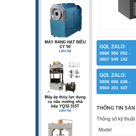
MÁY RANG HẠT ĐIỀU
GỌI, ZALO:
CY 50
Liên hệ
0966 956 052 -
0967 549 142
GỌI, ZALO:
0906 066 638 -
0964 201 437
Máy ép thủy lực dụng
cụ nấu nướng nhà
bếp YQ32-315T
THÔNG TIN SẢN
Liên hệ
Thông số kỹ thuậ
Model