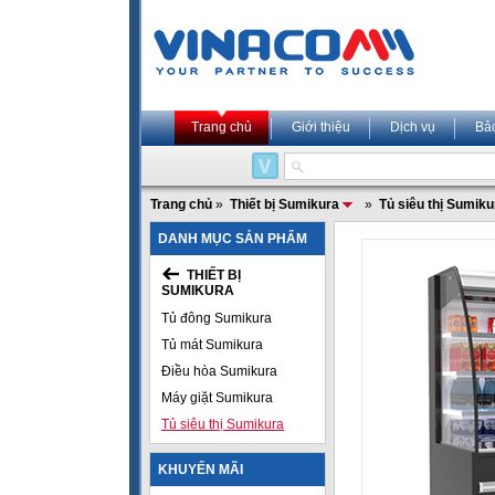
Trang chủ
Giới thiệu
Dịch vụ
Bả
Trang chủ
»
Thiết bị Sumikura
»
Tủ siêu thị Sumiku
DANH MỤC SẢN PHẨM
THIẾT BỊ
SUMIKURA
Tủ đông Sumikura
Tủ mát Sumikura
Điều hòa Sumikura
Máy giặt Sumikura
Tủ siêu thị Sumikura
KHUYẾN MÃI