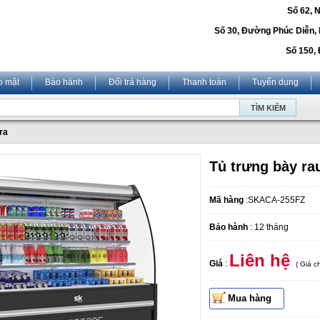
Số 62, 
Số 30, Đường Phúc Diễn,
Số 150, 
o mật
Bảo hành
Đổi trả hàng
Thanh toán
Tuyển dụng
ra
Tủ trưng bày r
Mã hàng
:SKACA-255FZ
Bảo hành
: 12 tháng
Liên hệ
Giá
:
( Giá 
Mua hàng