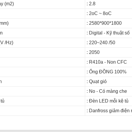
ày (m2)
: 2.8
: 2oC ~ 8oC
(mm)
: 2580*900*1800
ển
: Digital - Kỹ thuật số
(V /Hz)
: 220~240 /50
: 2050
: R410a - Non CFC
: Ống ĐỒNG 100%
h
: Quạt gió
: No - Có màng che
 tủ
: Đèn LED mỗi kệ tủ
: Danfross giảm điện