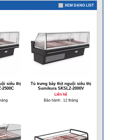
XEM DẠNG LIST
ội siêu thị
Tủ trưng bày thịt nguội siêu thị
-2500C
Sumikura SKSLZ-2000V
Liên hệ
tháng
Bảo hành : 12 tháng