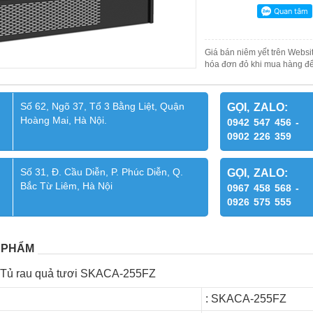
Giá bán niêm yết trên Websit
hóa đơn đỏ khi mua hàng để
Số 62, Ngõ 37, Tổ 3 Bằng Liệt, Quận
GỌI, ZALO:
Hoàng Mai, Hà Nội.
0942 547 456 -
0902 226 359
Số 31, Đ. Cầu Diễn, P. Phúc Diễn, Q.
GỌI, ZALO:
Bắc Từ Liêm, Hà Nội
0967 458 568 -
0926 575 555
 PHẨM
t Tủ rau quả tươi SKACA-255FZ
: SKACA-255FZ