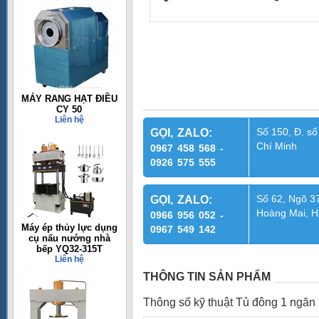
MÁY RANG HẠT ĐIỀU
CY 50
Liên hệ
Số 150, Đ. số
GỌI, ZALO:
Chí Minh
0967 458 568 -
0926 575 555
Số 62, Ngõ 37
GỌI, ZALO:
Hoàng Mai, H
0966 956 052 -
Máy ép thủy lực dụng
0967 549 142
cụ nấu nướng nhà
bếp YQ32-315T
Liên hệ
THÔNG TIN SẢN PHẨM
Thông số kỹ thuật Tủ đông 1 ngăn