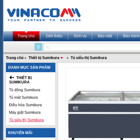
Trang chủ
Giới thiệu
Dịch vụ
Bảo mật
Bảo hành
Trang chủ
»
Thiết bị Sumikura
»
Tủ siêu thị Sumikura
DANH MỤC SẢN PHẨM
THIẾT BỊ
SUMIKURA
Tủ đông Sumikura
Tủ mát Sumikura
Điều hòa Sumikura
Máy giặt Sumikura
Tủ siêu thị Sumikura
KHUYẾN MÃI