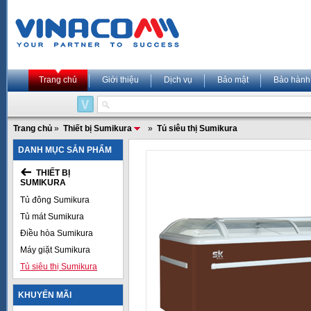
Trang chủ
Giới thiệu
Dịch vụ
Bảo mật
Bảo hành
Trang chủ
»
Thiết bị Sumikura
»
Tủ siêu thị Sumikura
DANH MỤC SẢN PHẨM
THIẾT BỊ
SUMIKURA
Tủ đông Sumikura
Tủ mát Sumikura
Điều hòa Sumikura
Máy giặt Sumikura
Tủ siêu thị Sumikura
KHUYẾN MÃI