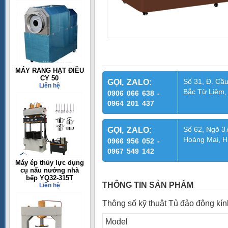
MÁY RANG HẠT ĐIỀU
CY 50
Số 31, Đ. Cầu
GỌI, ZALO:
Liên hệ
Bắc Từ Liêm,
0906 066 638 -
0964 201 437
Số 62, Ngõ 37
GỌI, ZALO:
Hoàng Mai, H
0966 956 052 -
0967 549 142
Máy ép thủy lực dụng
cụ nấu nướng nhà
bếp YQ32-315T
THÔNG TIN SẢN PHẨM
Liên hệ
Thông số kỹ thuật Tủ đảo đông kí
Model