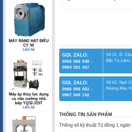
MÁY RANG HẠT ĐIỀU
CY 50
Liên hệ
Số 31, Đ. Cầu
GỌI, ZALO:
Bắc Từ Liêm,
0906 066 638 -
0964 201 437
Số 62, Ngõ 37
GỌI, ZALO:
Hoàng Mai, H
0966 956 052 -
Máy ép thủy lực dụng
0967 549 142
cụ nấu nướng nhà
bếp YQ32-315T
Liên hệ
THÔNG TIN SẢN PHẨM
Thông số kỹ thuật Tủ đông 1 ngăn