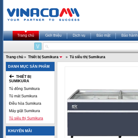
Trang chủ
Giới thiệu
Dịch vụ
Bảo mật
Bảo hành
Trang chủ
»
Thiết bị Sumikura
»
Tủ siêu thị Sumikura
DANH MỤC SẢN PHẨM
THIẾT BỊ
SUMIKURA
Tủ đông Sumikura
Tủ mát Sumikura
Điều hòa Sumikura
Máy giặt Sumikura
Tủ siêu thị Sumikura
KHUYẾN MÃI