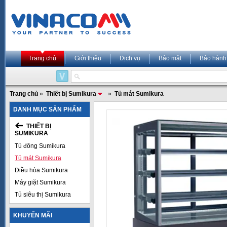
Trang chủ
Giới thiệu
Dịch vụ
Bảo mật
Bảo hành
Trang chủ
»
Thiết bị Sumikura
»
Tủ mát Sumikura
DANH MỤC SẢN PHẨM
THIẾT BỊ
SUMIKURA
Tủ đông Sumikura
Tủ mát Sumikura
Điều hòa Sumikura
Máy giặt Sumikura
Tủ siêu thị Sumikura
KHUYẾN MÃI