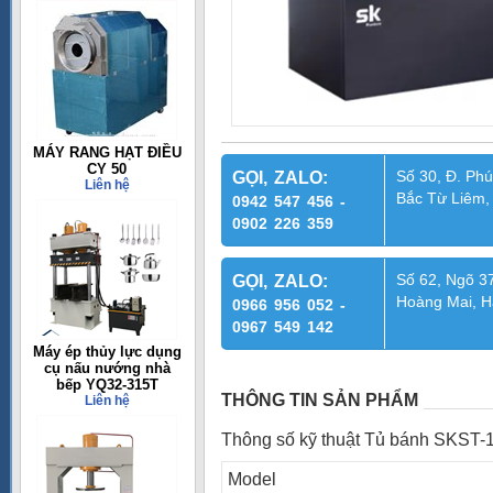
MÁY RANG HẠT ĐIỀU
CY 50
Số 30, Đ. Phú
GỌI, ZALO:
Liên hệ
Bắc Từ Liêm,
0942 547 456 -
0902 226 359
Số 62, Ngõ 37
GỌI, ZALO:
Hoàng Mai, H
0966 956 052 -
0967 549 142
Máy ép thủy lực dụng
cụ nấu nướng nhà
bếp YQ32-315T
THÔNG TIN SẢN PHẨM
Liên hệ
Thông số kỹ thuật Tủ bánh SKST-
Model