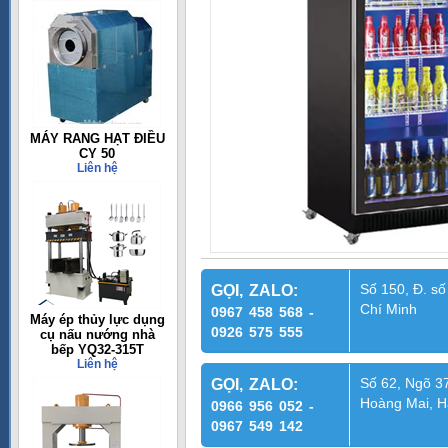
MÁY RANG HẠT ĐIỀU
CY 50
Liên hệ
Số 150, Đ. số
GỌI, ZALO:
Chí Minh
0967 458 568 -
Máy ép thủy lực dụng
0926 575 555
cụ nấu nướng nhà
bếp YQ32-315T
Liên hệ
Số 62, Ngõ 37
GỌI, ZALO:
Hoàng Mai, H
0966 956 052 -
0967 549 142