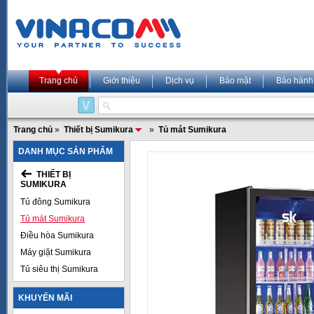
Trang chủ
Giới thiệu
Dịch vụ
Bảo mật
Bảo hành
Trang chủ
»
Thiết bị Sumikura
»
Tủ mát Sumikura
DANH MỤC SẢN PHẨM
THIẾT BỊ
SUMIKURA
Tủ đông Sumikura
Tủ mát Sumikura
Điều hòa Sumikura
Máy giặt Sumikura
Tủ siêu thị Sumikura
KHUYẾN MÃI