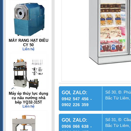
MÁY RANG HẠT ĐIỀU
CY 50
Liên hệ
Số 30, Đ. Phú
GỌI, ZALO:
Máy ép thủy lực dụng
cụ nấu nướng nhà
Bắc Từ Liêm,
0942 547 456 -
bếp YQ32-315T
0902 226 359
Liên hệ
Số 31, Đ. Cầu
GỌI, ZALO:
Bắc Từ Liêm,
0906 066 638 -