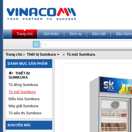
Trang chủ
Giới thiệu
Dịch vụ
Bảo mật
Bảo hành
Trang chủ
»
Thiết bị Sumikura
»
Tủ mát Sumikura
DANH MỤC SẢN PHẨM
THIẾT BỊ
SUMIKURA
Tủ đông Sumikura
Tủ mát Sumikura
Điều hòa Sumikura
Máy giặt Sumikura
Tủ siêu thị Sumikura
KHUYẾN MÃI