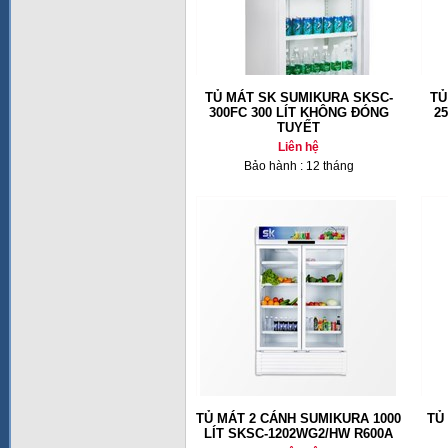
TỦ MÁT SK SUMIKURA SKSC-
TỦ
300FC 300 LÍT KHÔNG ĐÓNG
2
TUYẾT
Liên hệ
Bảo hành : 12 tháng
TỦ MÁT 2 CÁNH SUMIKURA 1000
TỦ
LÍT SKSC-1202WG2/HW R600A