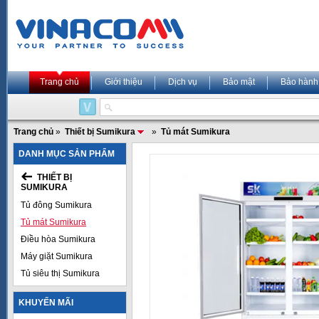
Trang chủ
Giới thiệu
Dịch vụ
Bảo mật
Bảo hành
Trang chủ
»
Thiết bị Sumikura
»
Tủ mát Sumikura
DANH MỤC SẢN PHẨM
THIẾT BỊ
SUMIKURA
Tủ đông Sumikura
Tủ mát Sumikura
Điều hòa Sumikura
Máy giặt Sumikura
Tủ siêu thị Sumikura
KHUYẾN MÃI