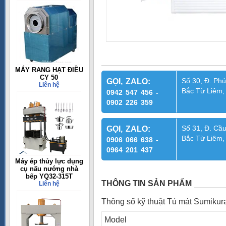
MÁY RANG HẠT ĐIỀU
CY 50
Số 30, Đ. Phú
GỌI, ZALO:
Liên hệ
Bắc Từ Liêm,
0942 547 456 -
0902 226 359
Số 31, Đ. Cầu
GỌI, ZALO:
Bắc Từ Liêm,
0906 066 638 -
0964 201 437
Máy ép thủy lực dụng
cụ nấu nướng nhà
bếp YQ32-315T
THÔNG TIN SẢN PHẨM
Liên hệ
Thông số kỹ thuật Tủ mát Sumik
Model