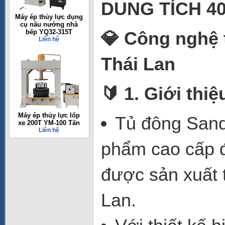
DUNG TÍCH 40
Máy ép thủy lực dụng
cụ nấu nướng nhà
bếp YQ32-315T
💎
Công nghệ t
Liên hệ
Thái Lan
🔰 1. Giới thi
Máy ép thủy lực lốp
Tủ đông Sand
xe 200T YM-100 Tấn
Liên hệ
phẩm cao cấp 
được sản xuất t
Lan.