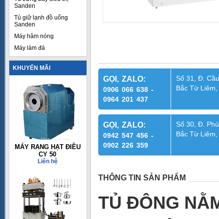
Sanden
Tủ giữ lạnh đồ uống
Sanden
Máy hâm nóng
Máy làm đá
KHUYẾN MÃI
Số 31, Đ. Cầu
GỌI, ZALO:
Bắc Từ Liêm,
0906 066 638 -
0964 201 437
Số 30, Đ. Phú
GỌI, ZALO:
Bắc Từ Liêm,
0942 547 456 -
0902 226 359
MÁY RANG HẠT ĐIỀU
CY 50
Liên hệ
THÔNG TIN SẢN PHẨM
TỦ ĐÔNG NẰM