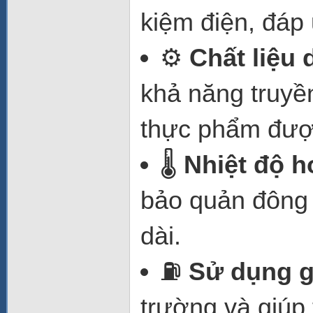
kiệm điện, đáp 
⚙️
Chất liệu
khả năng truyền
thực phẩm được
🌡️
Nhiệt độ h
bảo quản đông 
dài.
⛽
Sử dụng g
trường và giúp 