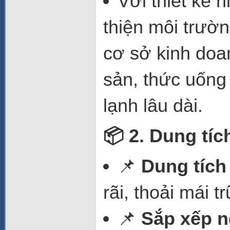
Với thiết kế h
thiện môi trườn
cơ sở kinh doa
sản, thức uống
lạnh lâu dài.
📦 2. Dung tí
📌
Dung tích 
rãi, thoải mái 
📌
Sắp xếp n