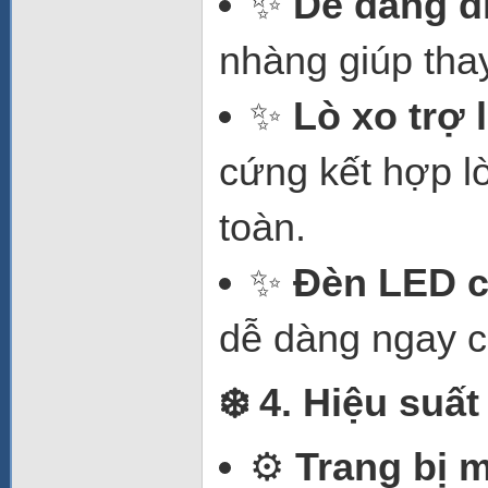
✨
Dễ dàng d
nhàng giúp thay 
✨
Lò xo trợ 
cứng kết hợp l
toàn.
✨
Đèn LED c
dễ dàng ngay cả
❄️ 4. Hiệu suấ
⚙️
Trang bị 