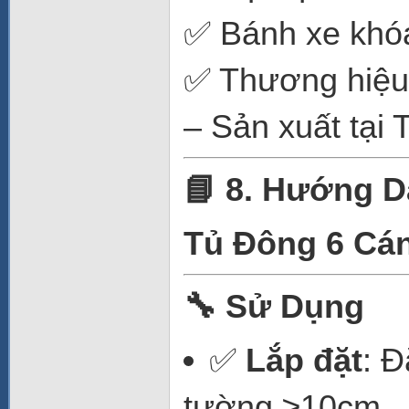
✅ Bánh xe khóa
✅ Thương hiệu
– Sản xuất tại 
📘 8. Hướng 
Tủ Đông 6 Cá
🔧 Sử Dụng
✅
Lắp đặt
: Đ
tường ≥10cm.