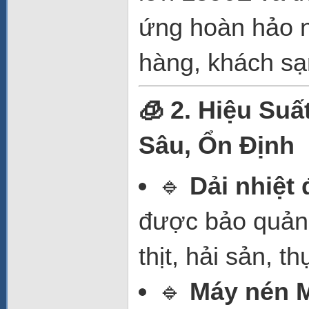
ứng hoàn hảo n
hàng, khách sạn
🧊 2. Hiệu Su
Sâu, Ổn Định
🔹
Dải nhiệt 
được bảo quản 
thịt, hải sản, 
🔹
Máy nén 