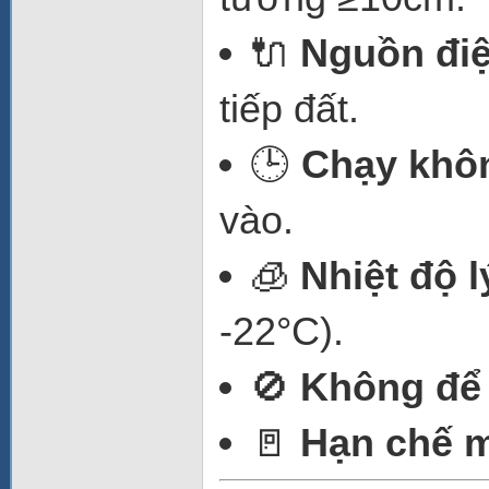
🔌
Nguồn đi
tiếp đất.
🕒
Chạy khôn
vào.
🧊
Nhiệt độ 
-22°C).
🚫
Không để
🚪
Hạn chế m