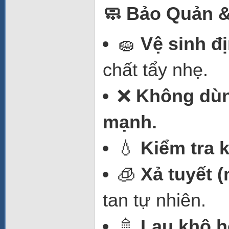
🧼 Bảo Quản &
🧽
Vệ sinh đ
chất tẩy nhẹ.
❌
Không dùn
mạnh.
💧
Kiểm tra 
🧊
Xả tuyết (
tan tự nhiên.
🚿
Lau khô h