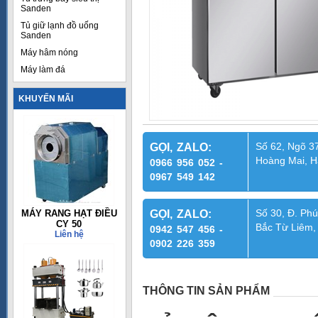
Sanden
Tủ giữ lạnh đồ uống
Sanden
Máy hâm nóng
Máy làm đá
KHUYẾN MÃI
Số 62, Ngõ 37
GỌI, ZALO:
Hoàng Mai, H
0966 956 052 -
0967 549 142
Số 30, Đ. Phú
MÁY RANG HẠT ĐIỀU
GỌI, ZALO:
CY 50
Bắc Từ Liêm,
0942 547 456 -
Liên hệ
0902 226 359
THÔNG TIN SẢN PHẨM