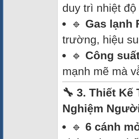
duy trì nhiệt đ
🔹
Gas lạnh 
trường, hiệu su
🔹
Công suấ
mạnh mẽ mà vẫ
🔧 3. Thiết Kế
Nghiệm Ngườ
🔹
6 cánh mở