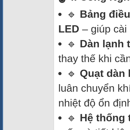
🔹
Bảng điều
LED
– giúp cài
🔹
Dàn lạnh 
thay thế khi cần
🔹
Quạt dàn 
luân chuyển kh
nhiệt độ ổn địn
🔹
Hệ thống 