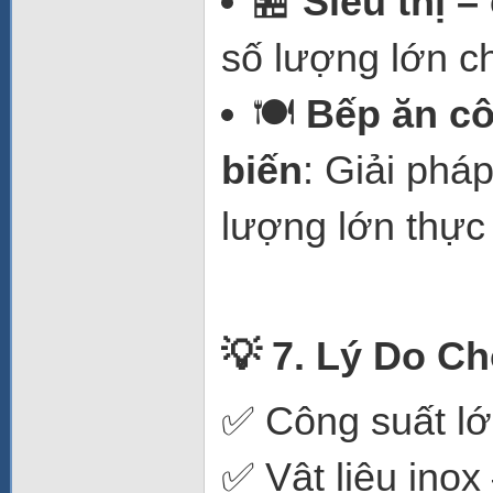
🏪
Siêu thị 
số lượng lớn c
🍽️
Bếp ăn cô
biến
: Giải phá
lượng lớn thực
💡 7. Lý Do C
✅ Công suất lớ
✅ Vật liệu inox