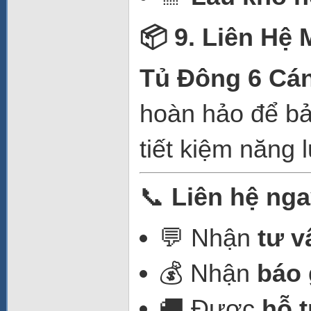
📦 9. Liên Hệ
Tủ Đông 6 Cá
hoàn hảo để bả
tiết kiệm năng 
📞
Liên hệ ng
💬 Nhận
tư v
💰 Nhận
báo 
🚚 Được
hỗ t