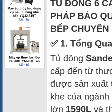
TỦ ĐÔNG 6 CÁ
Máy ép thủy lực dụng
cụ nấu nướng nhà
PHÁP BẢO QU
bếp YQ32-315T
Liên hệ
BẾP CHUYÊN
✅ 1. Tổng Qu
Tủ đông
Sande
Máy ép thủy lực lốp
xe 200T YM-100 Tấn
Liên hệ
cấp đến từ thư
được sản xuất t
khe của ngành 
lớn
1590L
và t