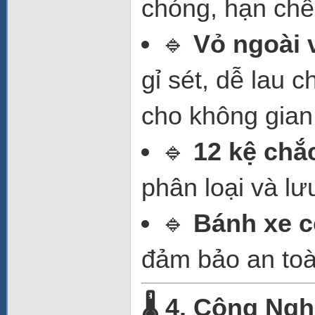
chóng, hạn chế 
🔹
Vỏ ngoài 
gỉ sét, dễ lau 
cho không gian
🔹
12 kệ chắ
phân loại và lư
🔹
Bánh xe c
đảm bảo an toà
🌡️ 4. Công Ng