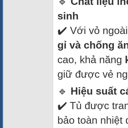
🔹
Chất liệu i
sinh
✔️ Với vỏ ngoà
gỉ và chống ă
cao, khả năng
giữ được vẻ ng
🔹
Hiệu suất c
✔️ Tủ được tra
bảo toàn nhiệt 