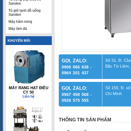
Sanden
Tủ giữ lạnh đồ uống
Sanden
Máy hâm nóng
Máy làm đá
KHUYẾN MÃI
Số 31, Đ. Cầu
GỌI, ZALO:
Bắc Từ Liêm,
0906 066 638 -
0964 201 437
Số 150, Đ. số
MÁY RANG HẠT ĐIỀU
GỌI, ZALO:
CY 50
Chí Minh
0967 458 568 -
Liên hệ
0926 575 555
THÔNG TIN SẢN PHẨM