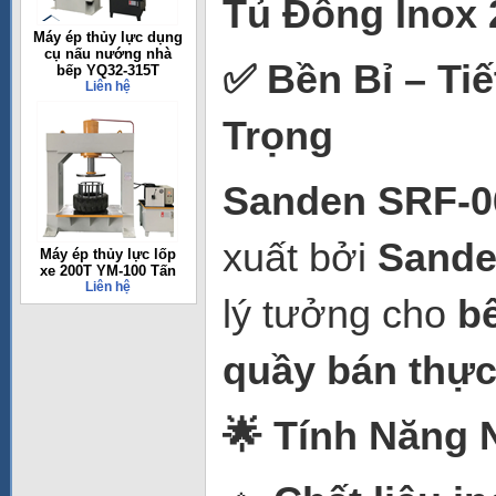
Tủ Đông Inox
Máy ép thủy lực dụng
cụ nấu nướng nhà
✅ Bền Bỉ – Ti
bếp YQ32-315T
Liên hệ
Trọng
Sanden SRF-0
xuất bởi
Sande
Máy ép thủy lực lốp
xe 200T YM-100 Tấn
Liên hệ
lý tưởng cho
bế
quầy bán thự
🌟 Tính Năng 