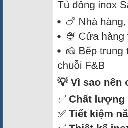
Tủ đông inox S
🍗 Nhà hàng,
🍨 Cửa hàng t
🧀 Bếp trung
chuỗi F&B
💡 Vì sao nên
✅
Chất lượng 
✅
Tiết kiệm n