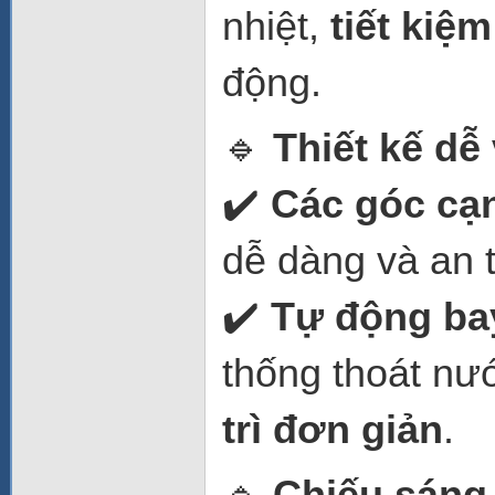
nhiệt,
tiết kiệm
động.
🔹
Thiết kế dễ 
✔️
Các góc cạn
dễ dàng và an 
✔️
Tự động ba
thống thoát nư
trì đơn giản
.
🔹
Chiếu sáng