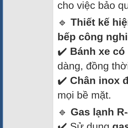
cho việc bảo q
🔹
Thiết kế hi
bếp công ngh
✔️
Bánh xe có
dàng, đồng thời
✔️
Chân inox đ
mọi bề mặt.
🔹
Gas lạnh R-
✔️ Sử dụng
gas