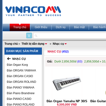
Trang chủ
Giới thiệu
Dịch vụ
Bảo mật
Bảo hành
Trang chủ
»
Thiết bị dân dụng
»
Nhạc cụ
DANH MỤC SẢN PHẨM
NHẠC CỤ
(452)
NHẠC CỤ
Giá:
Dưới 2,856,500đ
(83)
2,856,500đ » 10
Đàn Organ Korg
Đàn ORGAN YAMAHA
Đàn ORGAN CASIO
Đàn ORGAN ROLAND
Đàn PIANO YAMAHA
Đàn Piano Brandnew
Đàn PIANO CASIO
Đàn Organ Yamaha NP 30/S
Đàn Guita
Đàn PIANO ROLAND
6,500,000 VNĐ