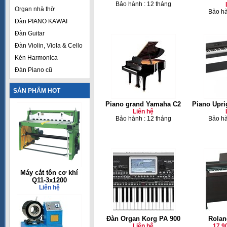
Bảo hành : 12 tháng
Organ nhà thờ
Bảo hà
Đàn PIANO KAWAI
Đàn Guitar
Đàn Violin, Viola & Cello
Kèn Harmonica
Đàn Piano cũ
SẢN PHẨM HOT
Piano grand Yamaha C2
Piano Upr
Liên hệ
Bảo hành : 12 tháng
Bảo hà
Máy cắt tôn cơ khí
Q11-3x1200
Liên hệ
Đàn Organ Korg PA 900
Rolan
Liên hệ
17,9