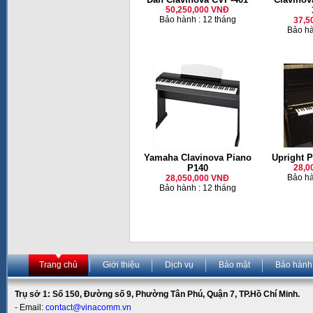
50,250,000 VNĐ
Bảo hành : 12 tháng
37,5
Bảo hà
Yamaha Clavinova Piano
Upright P
P140
28,0
Bảo hà
28,050,000 VNĐ
Bảo hành : 12 tháng
Trang chủ
Giới thiệu
Dịch vụ
Bảo mật
Bảo hành
Trụ sở 1: Số 150, Đường số 9, Phường Tân Phú, Quận 7, TP.Hồ Chí Minh.
- Email:
contact@vinacomm.vn