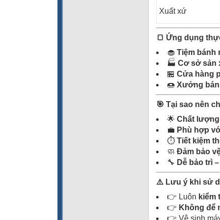
Xuất xứ
🍞 Ứng dụng thự
🧁
Tiệm bánh 
🏭
Cơ sở sản 
🏪
Cửa hàng pi
🍩
Xưởng bán
🎯 Tại sao nên c
🌟
Chất lượng
💼
Phù hợp vớ
⏱️
Tiết kiệm t
🧼
Đảm bảo vệ
🔧
Dễ bảo trì 
⚠️ Lưu ý khi sử 
👉 Luôn
kiểm 
👉
Không để m
👉 Vệ sinh máy