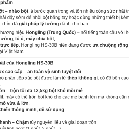
n phẩm
ột – nhào bột
là bước quan trọng và tốn nhiều công sức nhất t
phải dậy sớm để nhồi bột bằng tay hoặc dùng những thiết bị kém
B
chính là
giải pháp lý tưởng
dành cho bạn.
thương hiệu
Hongling (Trung Quốc)
– nổi tiếng toàn cầu với 
nướng, tủ ủ, máy chia bột,...
trực tiếp
, Hongling HS-30B hiện đang được
ưa chuộng rộng 
ại Việt Nam.
bật của Hongling HS-30B
ox cao cấp – an toàn vệ sinh tuyệt đối
ộ phận tiếp xúc bột được làm từ
thép không gỉ
, có độ bền cao
.
ớn – trộn tối đa 12,5kg bột khô mỗi mẻ
ít
, máy có thể trộn bột khô cho các mẻ bánh lớn mà không cần 
 mô vừa & lớn
.
khiển thông minh, dễ sử dụng
hanh – Chậm
tùy nguyên liệu và giai đoạn trộn
giờ
linh hoạt (1 phút, 3 phút,...)