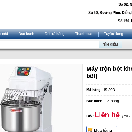
Số 62, 
Số 30, Đường Phúc Diễn,
Số 150, 
o mật
Bảo hành
Đổi trả hàng
Thanh toán
Tuyển dụng
Máy trộn bột kh
bột)
Mã hàng
:HS-30B
Bảo hành
: 12 tháng
Liên hệ
Giá
:
( Giá 
Mua hàng