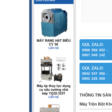
KHUYẾN MÃI
MÁY RANG HẠT ĐIỀU
CY 50
GỌI, ZALO:
Liên hệ
0966 956 052 -
0967 549 142
GỌI, ZALO:
0942 547 456 -
0902 226 359
Máy ép thủy lực dụng
cụ nấu nướng nhà
bếp YQ32-315T
THÔNG TIN SẢN
Liên hệ
Máy Trộn Bột Kh