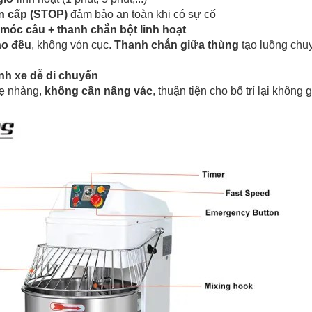
n cấp (STOP)
đảm bảo an toàn khi có sự cố
móc câu + thanh chắn bột linh hoạt
ảo đều
, không vón cục.
Thanh chắn giữa thùng
tạo luồng chu
nh xe dễ di chuyển
ẹ nhàng,
không cần nâng vác
, thuận tiện cho bố trí lại không