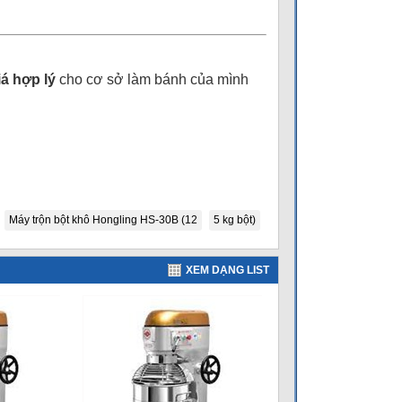
iá hợp lý
cho cơ sở làm bánh của mình
Máy trộn bột khô Hongling HS-30B (12
5 kg bột)
XEM DẠNG LIST