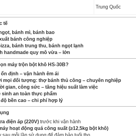
Trung Quốc
c tế
ngọt, bánh mì, bánh bao
xuất bánh công nghiệp
zza, bánh trung thu, bánh ngọt lạnh
h handmade quy mô vừa – lớn
họn máy trộn bột khô HS-30B?
 ổn định – vận hành êm ái
i mọi đối tượng: thợ bánh thủ công – chuyên nghiệp
hời gian, công sức – tăng hiệu suất làm việc
 sinh an toàn thực phẩm
– độ bền cao – chi phí hợp lý
dụng
tra điện áp (220V)
trước khi vận hành
áy hoạt động quá công suất (≥12,5kg bột khô)
 sau mỗi lần sử dụng để đảm bảo tuổi thọ