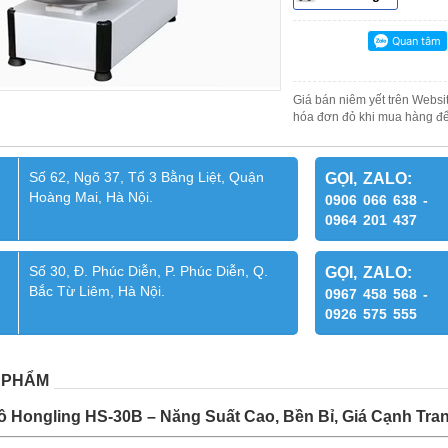
Giá bán niêm yết trên Websit
hóa đơn đỏ khi mua hàng để
Số 62, Ngõ 37, Tổ 3 Bằng Liệt, Quận
GỌI, ZALO:
Hoàng Mai, Hà Nội.
0906 066 638 -
0964 201 437
Số 30, Đ. Phúc Diễn, P. Phúc Diễn, Q.
GỌI, ZALO:
Bắc Từ Liêm, Hà Nội.
0967 458 568 -
0926 575 555
 PHẨM
ô Hongling HS-30B – Năng Suất Cao, Bền Bỉ, Giá Cạnh Tra