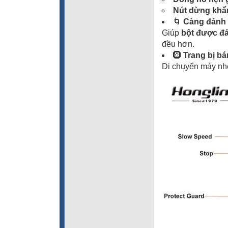
Nút dừng khẩ
🌀
Càng đánh 
Giúp
bột được đ
đều hơn.
🛞
Trang bị bá
Di chuyển máy nh