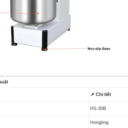
huật
📌 Chi tiết
HS-30B
Hongling