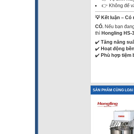
👉 Không để vật
💡 Kết luận – Có
CÓ.
Nếu bạn đang
thì
Hongling HS-3
✔️
Tăng năng suấ
✔️
Hoạt động bền
✔️
Phù hợp tiệm 
SẢN PHẨM CÙNG LOẠI