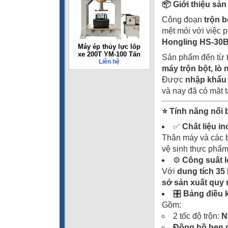
📦 Giới thiệu sả
Công đoạn
trộn b
mệt mỏi với việc 
Hongling HS-30
Máy ép thủy lực lốp
xe 200T YM-100 Tấn
Sản phẩm đến từ 
Liên hệ
máy trộn bột, lò 
Được
nhập khẩu 
và nay đã có mặt t
⭐ Tính năng nổi 
✅
Chất liệu in
Thân máy và các b
vệ sinh thực phẩm
⚙️
Công suất l
Với
dung tích 35 l
sở sản xuất quy
🎛️
Bảng điều 
Gồm:
2 tốc độ trộn:
N
Đồng hồ hẹn 