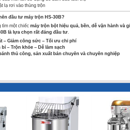
 lạ rơi vào thùng trộn
 nên đầu tư máy trộn HS-30B?
 tìm một chiếc
máy trộn bột hiệu quả, bền, dễ vận hành và g
0B là lựa chọn rất đáng đầu tư
.
t – Giảm công sức – Tối ưu chi phí
 bỉ – Trộn khỏe – Dễ làm sạch
bánh thủ công, sản xuất bán chuyên và chuyên nghiệp