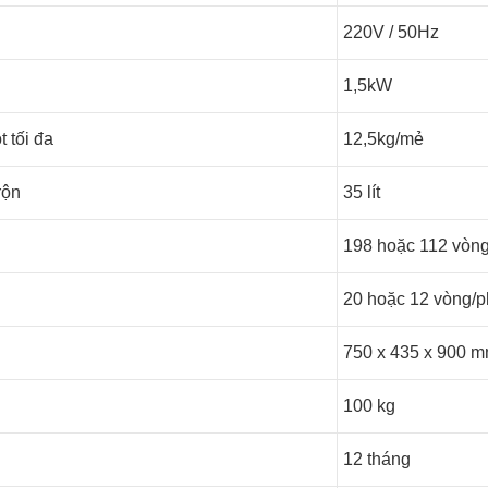
220V / 50Hz
1,5kW
t tối đa
12,5kg/mẻ
rộn
35 lít
198 hoặc 112 vòng
20 hoặc 12 vòng/p
750 x 435 x 900 
100 kg
12 tháng