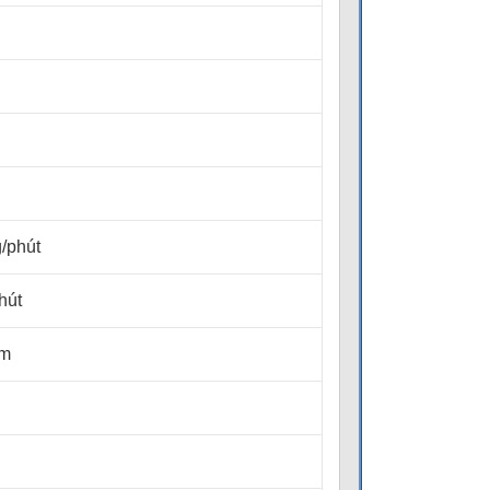
/phút
hút
mm