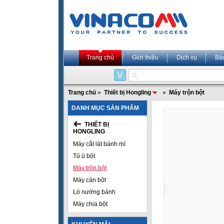
Trang chủ
Giới thiệu
Dịch vụ
Bả
Trang chủ
»
Thiết bị Hongling
»
Máy trộn bột
DANH MỤC SẢN PHẨM
THIẾT BỊ
HONGLING
Máy cắt lát bánh mì
Tủ ủ bột
Máy trộn bột
Máy cán bột
Lò nướng bánh
Máy chia bột