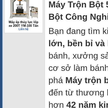
Máy Trộn Bột 
Bột Công Ngh
Máy ép thủy lực lốp
xe 200T YM-100 Tấn
Bạn đang tìm k
Liên hệ
lớn, bền bỉ và
bánh, xưởng sả
cơ sở làm bán
phá
Máy trộn 
đến từ thương 
hơn
42 năm ki