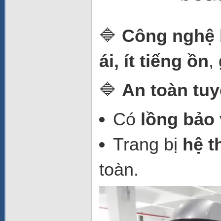
🔷
Công nghệ b
ái, ít tiếng ồn
,
🔷
An toàn tuy
Có
lồng bảo
Trang bị
hệ t
toàn.