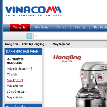
Trang chủ
Giới thiệu
Dịch vụ
Bảo mật
Bảo hành
Trang chủ
»
Thiết bị Hongling
»
Máy trộn bột
DANH MỤC SẢN PHẨM
THIẾT BỊ
HONGLING
Máy cắt lát bánh mì
Tủ ủ bột
Máy trộn bột
Máy cán bột
Lò nướng bánh
Máy chia bột