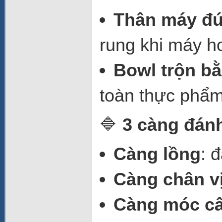
Thân máy đú
rung khi máy h
Bowl trộn bằ
toàn thực phẩm,
🔷
3 càng đán
Càng lồng
: 
Càng chân vị
Càng móc c