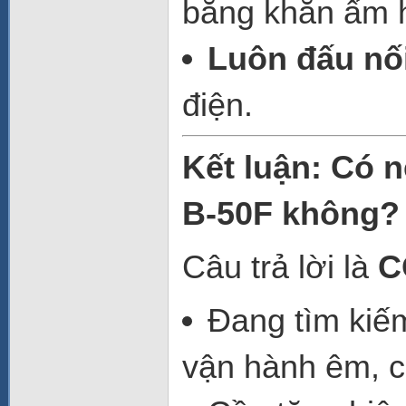
bằng khăn ẩm 
Luôn đấu nối
điện.
Kết luận: Có 
B-50F không?
Câu trả lời là
C
Đang tìm ki
vận hành êm, c