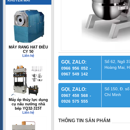
KHUYẾN MÃI
MÁY RANG HẠT ĐIỀU
CY 50
Liên hệ
Số 62, Ngõ 37
GỌI, ZALO:
Hoàng Mai, H
0966 956 052 -
0967 549 142
Số 150, Đ. số
GỌI, ZALO:
Chí Minh
0967 458 568 -
Máy ép thủy lực dụng
0926 575 555
cụ nấu nướng nhà
bếp YQ32-315T
Liên hệ
THÔNG TIN SẢN PHẨM