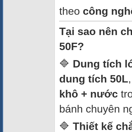
theo
công ngh
Tại sao nên c
50F?
🔷
Dung tích l
dung tích 50L
khô + nước
tr
bánh chuyên ng
🔷
Thiết kế ch