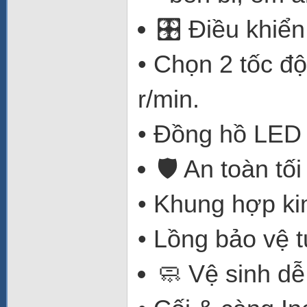
🎛️ Điều khiể
• Chọn 2 tốc độ
r/min.
• Đồng hồ LED h
🛡️ An toàn tối
• Khung hợp ki
• Lồng bảo vệ t
🧼 Vệ sinh d