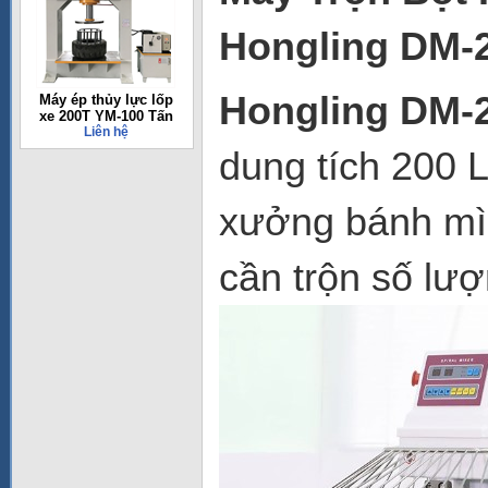
Hongling DM-
Hongling DM-
Máy ép thủy lực lốp
xe 200T YM-100 Tấn
Liên hệ
dung tích 200 
xưởng bánh mì,
cần trộn số lượ