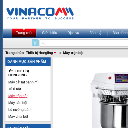
Trang chủ
Giới thiệu
Dịch vụ
Bảo mật
Bảo hành
Trang chủ
»
Thiết bị Hongling
»
Máy trộn bột
DANH MỤC SẢN PHẨM
THIẾT BỊ
HONGLING
Máy cắt lát bánh mì
Tủ ủ bột
Máy trộn bột
Máy cán bột
Lò nướng bánh
Máy chia bột