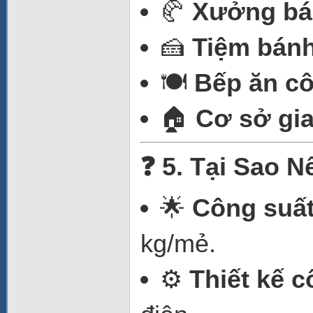
🥐
Xưởng bá
🍰
Tiệm bánh
🍽️
Bếp ăn c
🏠
Cơ sở gia
❓ 5. Tại Sao 
🌟
Công suấ
kg/mẻ.
⚙️
Thiết kế 