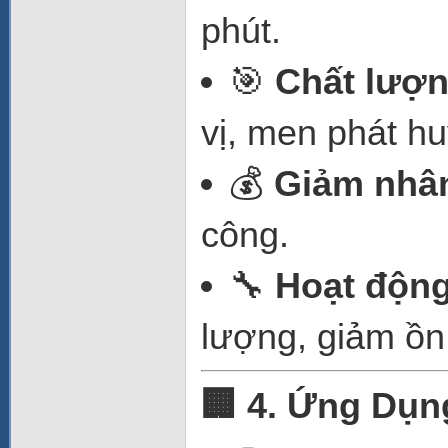
phút.
🎯
Chất lượ
vị, men phát hu
💰
Giảm nhâ
công.
🔧
Hoạt động
lượng, giảm ồn
🏢 4. Ứng Dụn