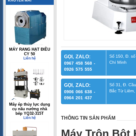
KHUYẾN MÃI
MÁY RANG HẠT ĐIỀU
CY 50
Số 150, Đ. số
GỌI, ZALO:
Liên hệ
Chí Minh
0967 458 568 -
0926 575 555
Số 31, Đ. Cầu
GỌI, ZALO:
Bắc Từ Liêm,
0906 066 638 -
0964 201 437
Máy ép thủy lực dụng
cụ nấu nướng nhà
bếp YQ32-315T
THÔNG TIN SẢN PHẨM
Liên hệ
Máy Trộn Bột 