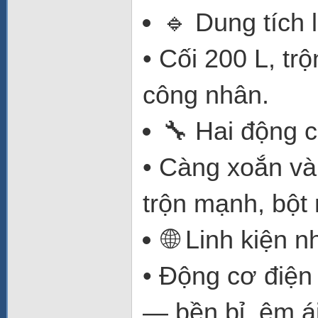
🔹 Dung tích 
• Cối 200 L, tr
công nhân.
🔧 Hai động
• Càng xoắn và
trộn mạnh, bột
🌐 Linh kiện 
• Động cơ điện
— bền bỉ, êm ái