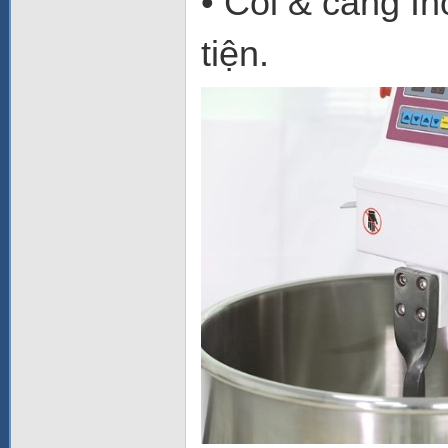
• Cối & càng In
tiện.