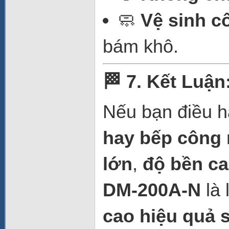
🧼
Vệ sinh c
bám khô.
🏁 7. Kết Luậ
Nếu bạn điều 
hay bếp công 
lớn
,
độ bền c
DM-200A-N
là 
cao hiệu quả 