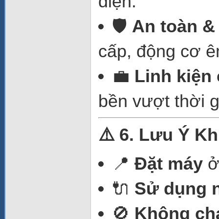
điện.
🛡️
An toàn &
cấp, động cơ ê
💼
Linh kiện
bền vượt thời g
⚠️ 6. Lưu Ý K
📍
Đặt máy
ở
🔌
Sử dụng 
🚫
Không chạ