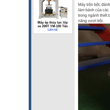
Máy trộn bột, đá
làm bánh của các
trong ngành thiết
năng vượt trội.
Máy ép thủy lực lốp
xe 200T YM-100 Tấn
Liên hệ