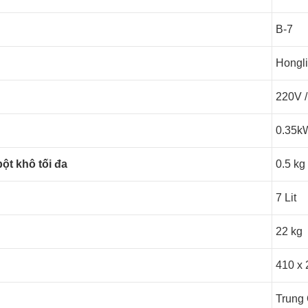
B-7
Hongl
220V 
0.35k
ột khô tối đa
0.5 kg
7 Lit
22 kg
410 x
Trung