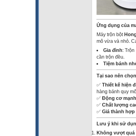
Ứng dụng của má
Máy trộn bột
Hong
mô vừa và nhỏ. C
Gia đình
: Trộn
cần trộn đều.
Tiệm bánh nh
Tại sao nên chọn
✅
Thiết kế hiện đ
hàng bánh quy mô
✅
Động cơ mạnh 
✅
Chất lượng ca
✅
Giá thành hợp 
Lưu ý khi sử dụn
Không vượt quá 