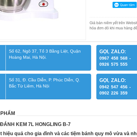
Giá bán niêm yết trên Websit
hóa đơn đỏ khi mua hàng để
Số 62, Ngõ 37, Tổ 3 Bằng Liệt, Quận
GỌI, ZALO:
Hoàng Mai, Hà Nội.
0967 458 568 -
0926 575 555
Số 31, Đ. Cầu Diễn, P. Phúc Diễn, Q.
GỌI, ZALO:
Bắc Từ Liêm, Hà Nội
0942 547 456 -
0902 226 359
 PHẨM
 ĐÁNH KEM 7L HONGLING B-7
ột hiệu quả cho gia đình và các tiệm bánh quy mô vừa và nh