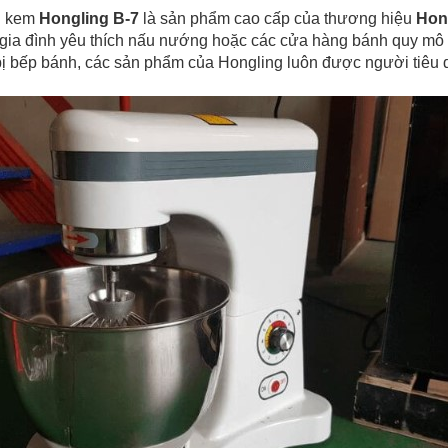
nh kem
Hongling B-7
là sản phẩm cao cấp của thương hiệu
Hon
 gia đình yêu thích nấu nướng hoặc các cửa hàng bánh quy mô
 bị bếp bánh, các sản phẩm của Hongling luôn được người tiêu 