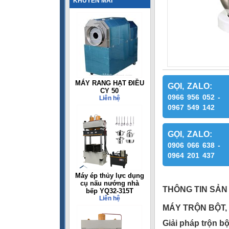
KHUYẾN MÃI
MÁY RANG HẠT ĐIỀU
GỌI, ZALO:
CY 50
0966 956 052 -
Liên hệ
0967 549 142
GỌI, ZALO:
0906 066 638 -
0964 201 437
Máy ép thủy lực dụng
cụ nấu nướng nhà
THÔNG TIN SẢN
bếp YQ32-315T
Liên hệ
MÁY TRỘN BỘT,
Giải pháp trộn b