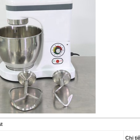
t
Chi tiế