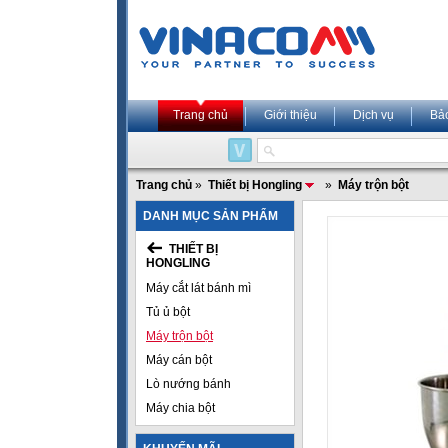
Trang chủ
Giới thiệu
Dịch vụ
Bả
Trang chủ
»
Thiết bị Hongling
»
Máy trộn bột
DANH MỤC SẢN PHẨM
THIẾT BỊ
HONGLING
Máy cắt lát bánh mì
Tủ ủ bột
Máy trộn bột
Máy cán bột
Lò nướng bánh
Máy chia bột