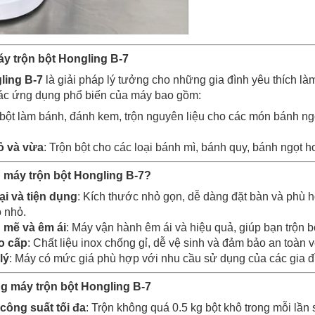
y trộn bột Hongling B-7
ling B-7
là giải pháp lý tưởng cho những gia đình yêu thích l
ác ứng dụng phổ biến của máy bao gồm:
 bột làm bánh, đánh kem, trộn nguyên liệu cho các món bánh n
ỏ và vừa
: Trộn bột cho các loại bánh mì, bánh quy, bánh ngọt h
 máy trộn bột Hongling B-7?
ại và tiện dụng
: Kích thước nhỏ gọn, dễ dàng đặt bàn và phù 
 nhỏ.
mẽ và êm ái
: Máy vận hành êm ái và hiệu quả, giúp bạn trộn 
o cấp
: Chất liệu inox chống gỉ, dễ vệ sinh và đảm bảo an toàn 
lý
: Máy có mức giá phù hợp với nhu cầu sử dụng của các gia 
g máy trộn bột Hongling B-7
công suất tối đa
: Trộn không quá 0.5 kg bột khô trong mỗi lần