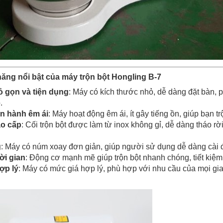
năng nổi bật của máy trộn bột Hongling B-7
ỏ gọn và tiện dụng
: Máy có kích thước nhỏ, dễ dàng đặt bàn, 
.
n hành êm ái
: Máy hoạt động êm ái, ít gây tiếng ồn, giúp bạn t
ao cấp
: Cối trộn bột được làm từ inox không gỉ, dễ dàng tháo rờ
g
: Máy có núm xoay đơn giản, giúp người sử dụng dễ dàng cài đặ
ời gian
: Động cơ mạnh mẽ giúp trộn bột nhanh chóng, tiết kiệm
ợp lý
: Máy có mức giá hợp lý, phù hợp với nhu cầu của mọi g