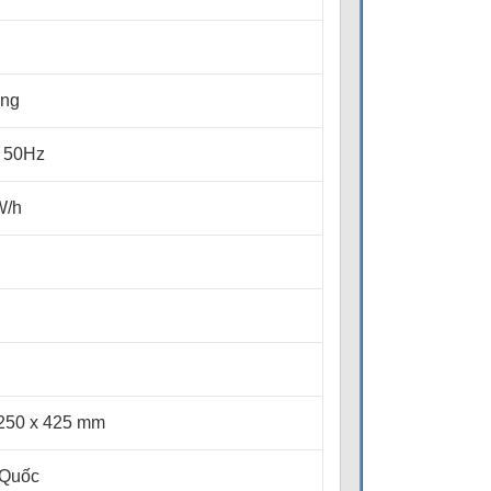
ing
/ 50Hz
W/h
 250 x 425 mm
 Quốc