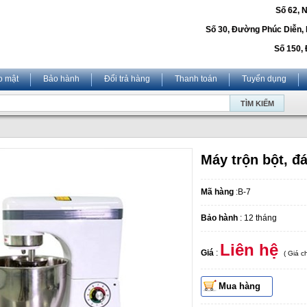
Số 62, 
Số 30, Đường Phúc Diễn,
Số 150, 
o mật
Bảo hành
Đổi trả hàng
Thanh toán
Tuyển dụng
Máy trộn bột, đ
Mã hàng
:B-7
Bảo hành
: 12 tháng
Liên hệ
Giá
:
( Giá 
Mua hàng