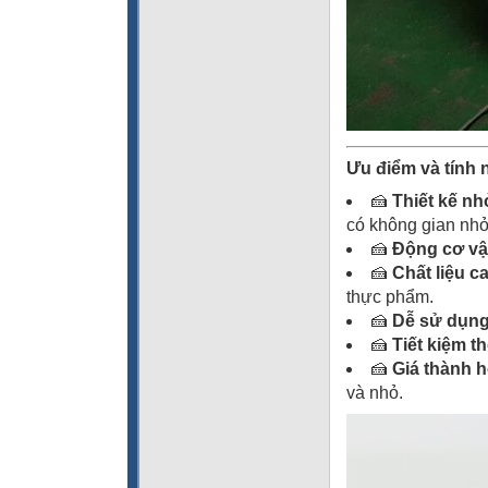
Ưu điểm và tính 
🍰
Thiết kế nh
có không gian nhỏ
🍰
Động cơ vậ
🍰
Chất liệu c
thực phẩm.
🍰
Dễ sử dụn
🍰
Tiết kiệm th
🍰
Giá thành h
và nhỏ.