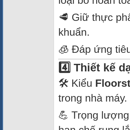
loại bỏ hoàn to
🥩 Giữ thực phẩ
khuẩn.
🧊 Đáp ứng tiê
4️⃣ Thiết kế 
🛠️ Kiểu
Floors
trong nhà máy.
💪 Trọng lượn
hạn chế rung lắ