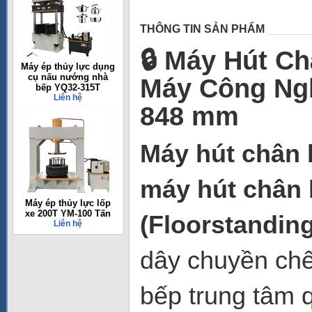
THÔNG TIN SẢN PHẨM
🔒 Máy Hút C
Máy ép thủy lực dụng
cụ nấu nướng nhà
Máy Công Ngh
bếp YQ32-315T
Liên hệ
848 mm
Máy hút chân
máy hút chân
Máy ép thủy lực lốp
xe 200T YM-100 Tấn
(Floorstandin
Liên hệ
dây chuyền chế
bếp trung tâm 