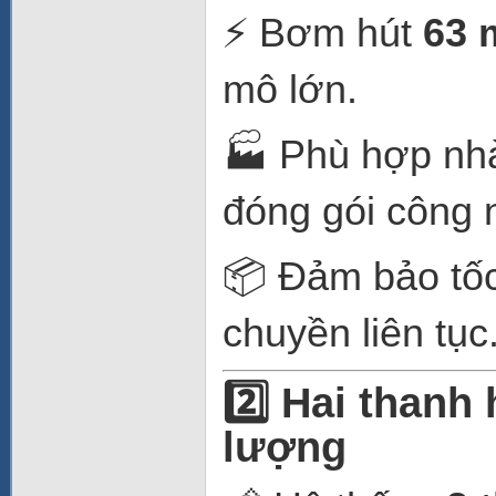
⚡ Bơm hút
63 
mô lớn.
🏭 Phù hợp nh
đóng gói công 
📦 Đảm bảo tốc
chuyền liên tục
2️⃣ Hai thanh
lượng