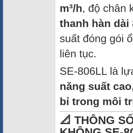
m³/h
, độ chân
thanh hàn dài
suất đóng gói 
liên tục.
SE-806LL là lự
năng suất cao
bỉ trong môi 
📐 THÔNG S
KHÔNG SE-8