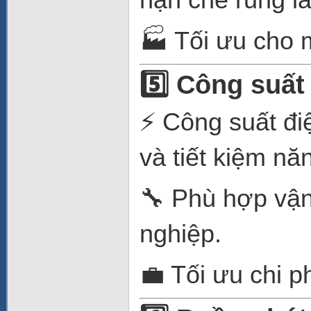
🏭 Tối ưu cho 
5️⃣ Công suất
⚡ Công suất đ
và tiết kiệm nă
🔧 Phù hợp vận
nghiệp.
💼 Tối ưu chi p