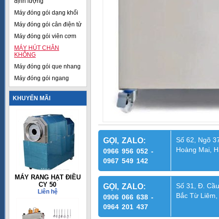
định lượng
Máy đóng gói dạng khối
Máy đóng gói cân điện tử
Máy đóng gói viên cơm
MÁY HÚT CHÂN
KHÔNG
Máy đóng gói que nhang
Máy đóng gói ngang
KHUYẾN MÃI
Số 62, Ngõ 37
GỌI, ZALO:
Hoàng Mai, H
0966 956 052 -
0967 549 142
MÁY RANG HẠT ĐIỀU
CY 50
Số 31, Đ. Cầu
GỌI, ZALO:
Liên hệ
Bắc Từ Liêm,
0906 066 638 -
0964 201 437