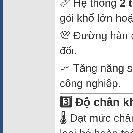
📏 Hệ thống
2 
gói khổ lớn hoặ
💯 Đường hàn c
đối.
📈 Tăng năng s
công nghiệp.
3️⃣ Độ chân k
🌡️ Đạt mức ch