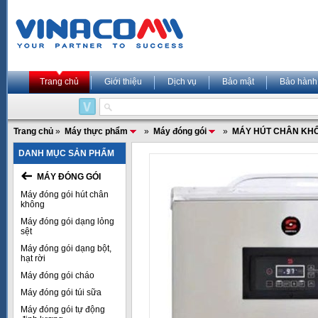
Trang chủ
Giới thiệu
Dịch vụ
Bảo mật
Bảo hành
Trang chủ
»
Máy thực phẩm
»
Máy đóng gói
»
MÁY HÚT CHÂN KH
DANH MỤC SẢN PHẨM
MÁY ĐÓNG GÓI
Máy đóng gói hút chân
không
Máy đóng gói dạng lỏng
sệt
Máy đóng gói dạng bột,
hạt rời
Máy đóng gói cháo
Máy đóng gói túi sữa
Máy đóng gói tự động