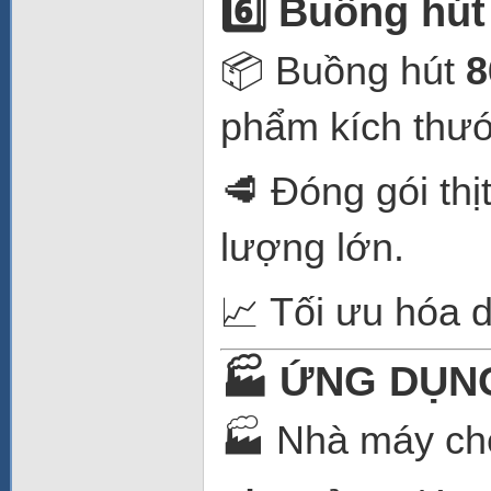
6️⃣ Buồng hút
📦 Buồng hút
8
phẩm kích thướ
🥩 Đóng gói thị
lượng lớn.
📈 Tối ưu hóa 
🏭 ỨNG DỤN
🏭 Nhà máy ch