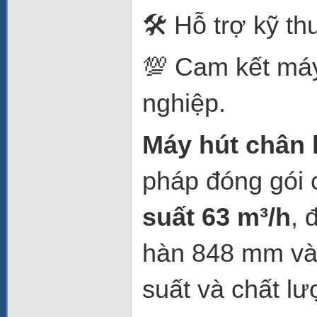
🛠️ Hỗ trợ kỹ th
💯 Cam kết má
nghiệp.
Máy hút chân
pháp đóng gói 
suất 63 m³/h
, 
hàn 848 mm và 
suất và chất l