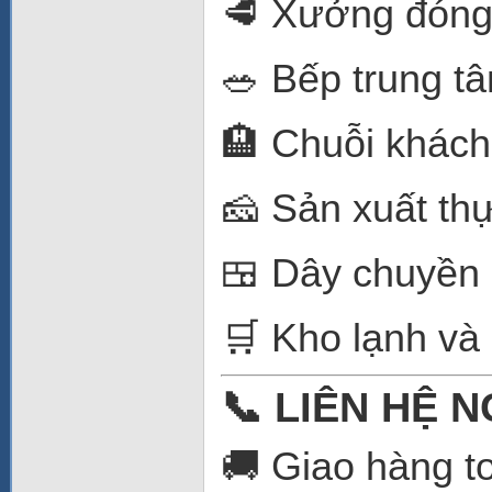
🥩 Xưởng đóng g
🥗 Bếp trung t
🏨 Chuỗi khách
🧀 Sản xuất th
🍱 Dây chuyền 
🛒 Kho lạnh và
📞 LIÊN HỆ 
🚚 Giao hàng t