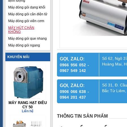
định lượng
Máy đóng gói dạng khối
Máy đóng gói cân điện tử
Máy đóng gói viên cơm
MÁY HÚT CHÂN
KHÔNG
Máy đóng gói que nhang
Máy đóng gói ngang
KHUYẾN MÃI
Số 62, Ngõ 37
GỌI, ZALO:
Hoàng Mai, H
0966 956 052 -
0967 549 142
Số 31, Đ. Cầu
GỌI, ZALO:
Bắc Từ Liêm,
0906 066 638 -
0964 201 437
MÁY RANG HẠT ĐIỀU
CY 50
Liên hệ
THÔNG TIN SẢN PHẨM