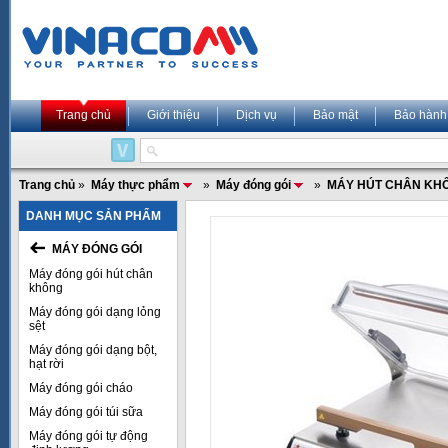
Trang chủ
Giới thiệu
Dịch vụ
Bảo mật
Bảo hành
Trang chủ
»
Máy thực phẩm
»
Máy đóng gói
»
MÁY HÚT CHÂN KH
DANH MỤC SẢN PHẨM
MÁY ĐÓNG GÓI
Máy đóng gói hút chân
không
Máy đóng gói dạng lỏng
sệt
Máy đóng gói dạng bột,
hạt rời
Máy đóng gói cháo
Máy đóng gói túi sữa
Máy đóng gói tự động