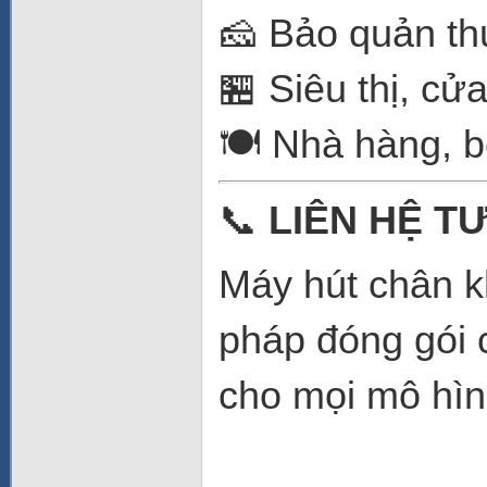
🧀 Bảo quản th
🏪 Siêu thị, c
🍽️ Nhà hàng, 
📞
LIÊN HỆ T
Máy hút chân 
pháp đóng gói 
cho mọi mô hìn