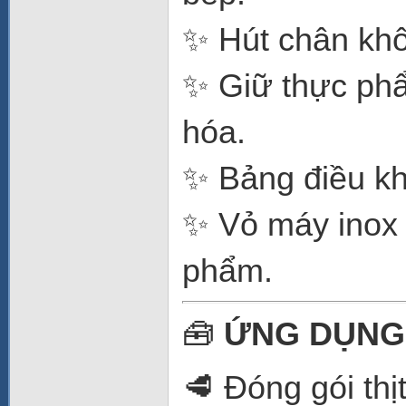
✨ Hút chân khô
✨ Giữ thực phẩ
hóa.
✨ Bảng điều kh
✨ Vỏ máy inox b
phẩm.
🧰
ỨNG DỤNG
🥩 Đóng gói thịt