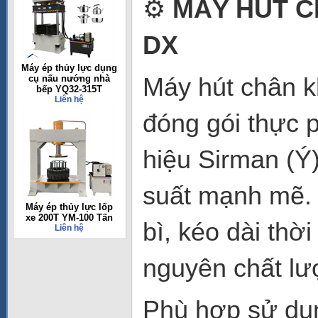
⚙️
MÁY HÚT C
DX
Máy ép thủy lực dụng
Máy hút chân k
cụ nấu nướng nhà
bếp YQ32-315T
Liên hệ
đóng gói thực 
hiệu Sirman (Ý
suất mạnh mẽ. 
Máy ép thủy lực lốp
xe 200T YM-100 Tấn
bì, kéo dài thờ
Liên hệ
nguyên chất lư
Phù hợp sử dụn