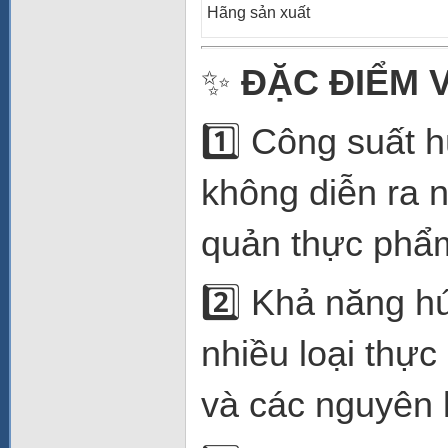
Hãng sản xuất
✨
ĐẶC ĐIỂM 
1️⃣ Công suất 
không diễn ra 
quản thực phẩm
2️⃣ Khả năng h
nhiều loại thực
và các nguyên l