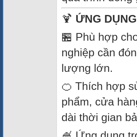
🍹
ỨNG DỤNG
🏪 Phù hợp cho
nghiệp cần đón
lượng lớn.
🍊 Thích hợp s
phẩm, cửa hàng
dài thời gian 
🍧 Ứng dụng tr