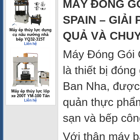
MÁY ĐÓNG GÓ
SPAIN – GIẢ
Máy ép thủy lực dụng
QUẢ VÀ CHU
cụ nấu nướng nhà
bếp YQ32-315T
Liên hệ
Máy Đóng Gói 
là thiết bị đó
Ban Nha, được 
Máy ép thủy lực lốp
xe 200T YM-100 Tấn
quản thực phẩm
Liên hệ
sạn và bếp côn
Với thân máy b