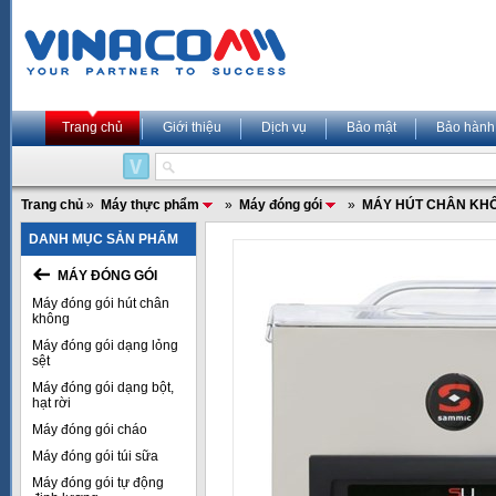
Trang chủ
Giới thiệu
Dịch vụ
Bảo mật
Bảo hành
Trang chủ
»
Máy thực phẩm
»
Máy đóng gói
»
MÁY HÚT CHÂN KH
DANH MỤC SẢN PHẨM
MÁY ĐÓNG GÓI
Máy đóng gói hút chân
không
Máy đóng gói dạng lỏng
sệt
Máy đóng gói dạng bột,
hạt rời
Máy đóng gói cháo
Máy đóng gói túi sữa
Máy đóng gói tự động