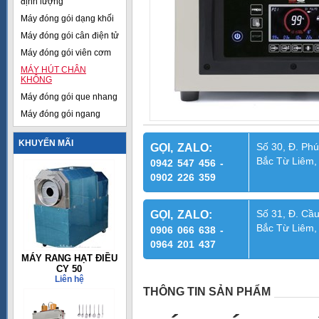
định lượng
Máy đóng gói dạng khối
Máy đóng gói cân điện tử
Máy đóng gói viên cơm
MÁY HÚT CHÂN
KHÔNG
Máy đóng gói que nhang
Máy đóng gói ngang
KHUYẾN MÃI
Số 30, Đ. Phú
GỌI, ZALO:
Bắc Từ Liêm,
0942 547 456 -
0902 226 359
Số 31, Đ. Cầu
GỌI, ZALO:
Bắc Từ Liêm,
0906 066 638 -
0964 201 437
MÁY RANG HẠT ĐIỀU
CY 50
Liên hệ
THÔNG TIN SẢN PHẨM