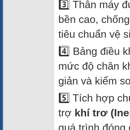
3️⃣ Thân máy đ
bền cao, chống
tiêu chuẩn vệ 
4️⃣ Bảng điều kh
mức độ chân kh
giản và kiểm so
5️⃣ Tích hợp c
trợ
khí trơ (In
quá trình đóng