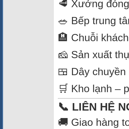
🥩 Xưởng đóng g
🥗 Bếp trung t
🏨 Chuỗi khách
🧀 Sản xuất th
🍱 Dây chuyền 
🛒 Kho lạnh – 
📞 LIÊN HỆ 
🚚 Giao hàng t