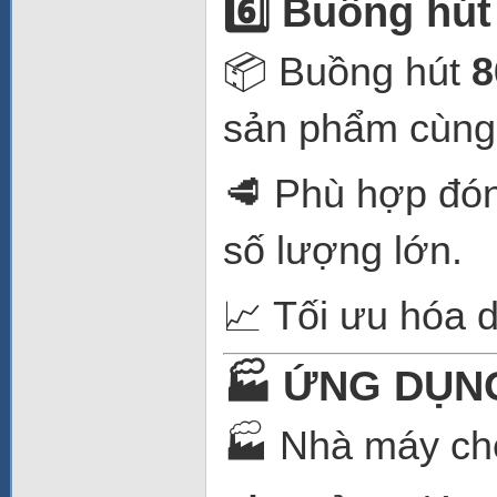
6️⃣ Buồng hú
📦 Buồng hút
8
sản phẩm cùng 
🥩 Phù hợp đóng
số lượng lớn.
📈 Tối ưu hóa 
🏭 ỨNG DỤN
🏭 Nhà máy ch