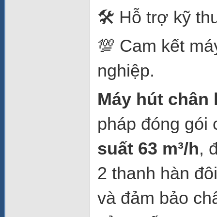
🛠️ Hỗ trợ kỹ th
💯 Cam kết má
nghiệp.
Máy hút chân
pháp đóng gói 
suất 63 m³/h
, 
2 thanh hàn đô
và đảm bảo chấ