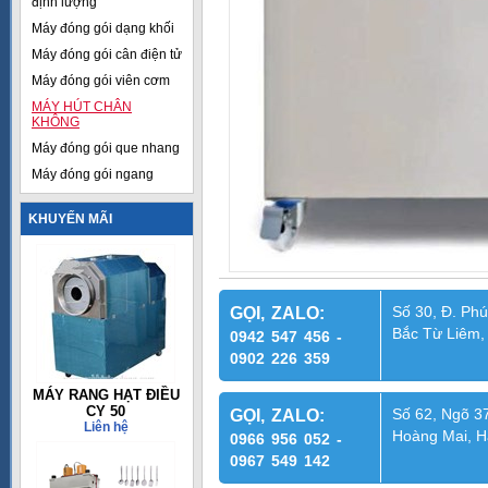
định lượng
Máy đóng gói dạng khối
Máy đóng gói cân điện tử
Máy đóng gói viên cơm
MÁY HÚT CHÂN
KHÔNG
Máy đóng gói que nhang
Máy đóng gói ngang
KHUYẾN MÃI
Số 30, Đ. Phú
GỌI, ZALO:
Bắc Từ Liêm,
0942 547 456 -
0902 226 359
MÁY RANG HẠT ĐIỀU
CY 50
Số 62, Ngõ 37
GỌI, ZALO:
Liên hệ
Hoàng Mai, H
0966 956 052 -
0967 549 142