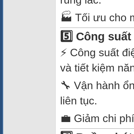
🏭 Tối ưu cho 
5️⃣ Công suất
⚡ Công suất đ
và tiết kiệm nă
🔧 Vận hành ổn
liên tục.
💼 Giảm chi ph