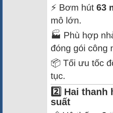
⚡ Bơm hút
63 
mô lớn.
🏭 Phù hợp nh
đóng gói công 
📦 Tối ưu tốc đ
tục.
2️⃣ Hai thanh
suất