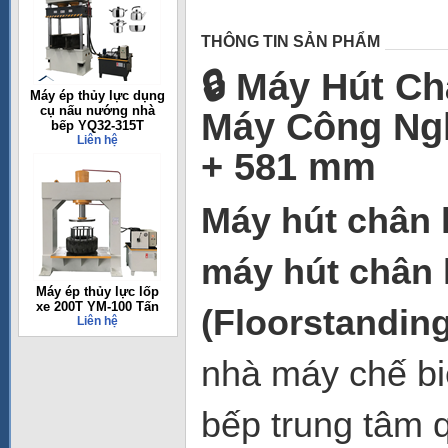
THÔNG TIN SẢN PHẨM
🔒 Máy Hút C
Máy ép thủy lực dụng
cụ nấu nướng nhà
Máy Công Ngh
bếp YQ32-315T
Liên hệ
+ 581 mm
Máy hút chân
máy hút chân
Máy ép thủy lực lốp
xe 200T YM-100 Tấn
(Floorstandin
Liên hệ
nhà máy chế bi
bếp trung tâm 