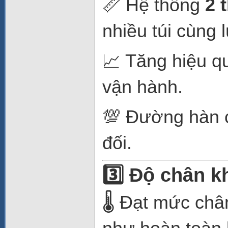
📏 Hệ thống
2 
nhiều túi cùng l
📈 Tăng hiệu qu
vận hành.
💯 Đường hàn c
đối.
3️⃣ Độ chân k
🌡️ Đạt mức ch