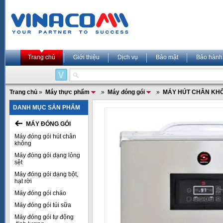
Trang chủ
Giới thiệu
Dịch vụ
Bảo mật
Bảo hành
Trang chủ
»
Máy thực phẩm
»
Máy đóng gói
»
MÁY HÚT CHÂN KH
DANH MỤC SẢN PHẨM
MÁY ĐÓNG GÓI
Máy đóng gói hút chân
không
Máy đóng gói dạng lỏng
sệt
Máy đóng gói dạng bột,
hạt rời
Máy đóng gói cháo
Máy đóng gói túi sữa
Máy đóng gói tự động