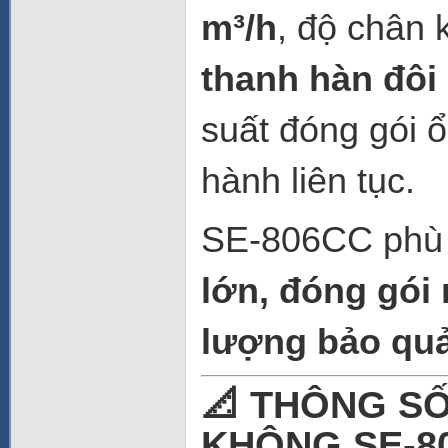
m³/h
, độ chân
thanh hàn đôi
suất đóng gói ổ
hành liên tục.
SE-806CC phù 
lớn, đóng gói 
lượng bảo qu
📐 THÔNG S
KHÔNG SE-8