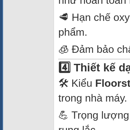
như hoàn toàn 
🥩 Hạn chế oxy
phẩm.
🧊 Đảm bảo chấ
4️⃣ Thiết kế 
🛠️ Kiểu
Floors
trong nhà máy.
💪 Trọng lượn
rung lắc.