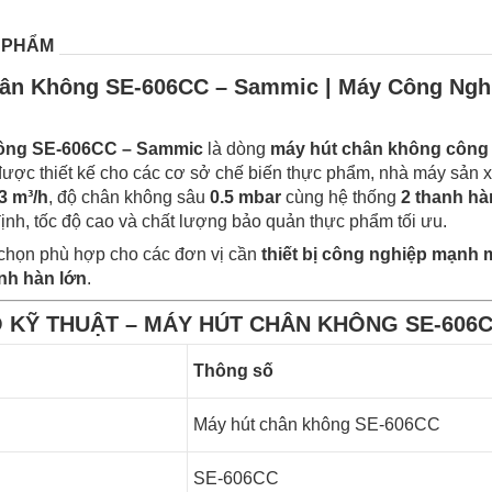
 PHẨM
hân Không SE-606CC – Sammic | Máy Công Nghi
hông SE-606CC – Sammic
là dòng
máy hút chân không công 
ược thiết kế cho các cơ sở chế biến thực phẩm, nhà máy sản xu
3 m³/h
, độ chân không sâu
0.5 mbar
cùng hệ thống
2 thanh hà
định, tốc độ cao và chất lượng bảo quản thực phẩm tối ưu.
chọn phù hợp cho các đơn vị cần
thiết bị công nghiệp mạnh
nh hàn lớn
.
 KỸ THUẬT – MÁY HÚT CHÂN KHÔNG SE-606
Thông số
Máy hút chân không SE-606CC
SE-606CC