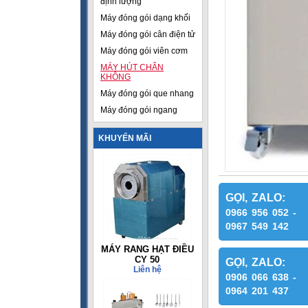
định lượng
Máy đóng gói dạng khối
Máy đóng gói cân điện tử
Máy đóng gói viên cơm
MÁY HÚT CHÂN
KHÔNG
Máy đóng gói que nhang
Máy đóng gói ngang
KHUYẾN MÃI
GỌI, ZALO:
0966 956 052 -
0967 549 142
MÁY RANG HẠT ĐIỀU
CY 50
GỌI, ZALO:
Liên hệ
0906 066 638 -
0964 201 437