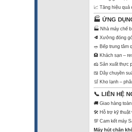
📈 Tăng hiệu quả 
🏭 ỨNG DỤN
🏭 Nhà máy chế b
🥩 Xưởng đóng gói 
🥗 Bếp trung tâm 
🏨 Khách sạn – re
🧀 Sản xuất thực
🍱 Dây chuyền su
🛒 Kho lạnh – phâ
📞 LIÊN HỆ 
🚚 Giao hàng toàn
🛠️ Hỗ trợ kỹ thuật
💯 Cam kết máy S
Máy hút chân k