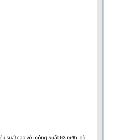
iệu suất cao với
công suất 63 m³/h
, độ