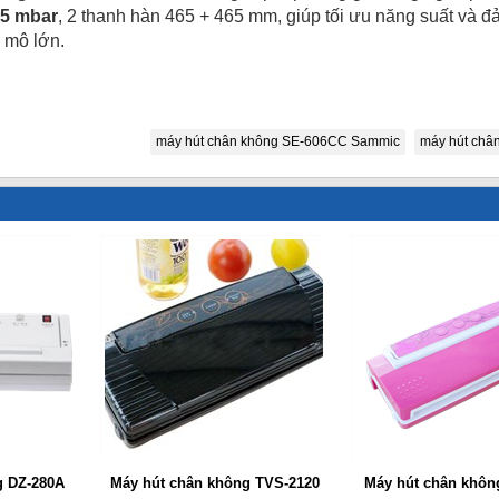
.5 mbar
, 2 thanh hàn 465 + 465 mm, giúp tối ưu năng suất và
y mô lớn.
máy hút chân không SE-606CC Sammic
máy hút châ
g DZ-280A
Máy hút chân không TVS-2120
Máy hút chân khôn