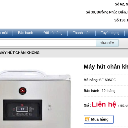
Số 62, 
Số 30, Đường Phúc Diễn,
Số 150, 
o mật
Bảo hành
Đổi trả hàng
Thanh toán
Tuyển dụng
MÁY HÚT CHÂN KHÔNG
Máy hút chân k
Mã hàng
:SE-606CC
Bảo hành
: 12 tháng
Liên hệ
Giá
:
( Giá 
Mua hàng