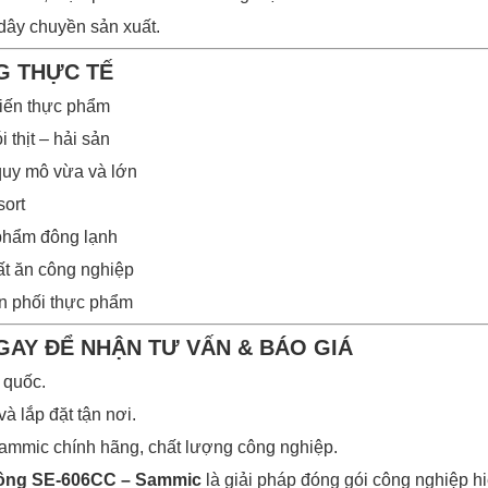
dây chuyền sản xuất.
G THỰC TẾ
iến thực phẩm
thịt – hải sản
quy mô vừa và lớn
sort
 phẩm đông lạnh
ất ăn công nghiệp
n phối thực phẩm
NGAY ĐỂ NHẬN TƯ VẤN & BÁO GIÁ
 quốc.
 và lắp đặt tận nơi.
ammic chính hãng, chất lượng công nghiệp.
hông SE-606CC – Sammic
là giải pháp đóng gói công nghiệp h