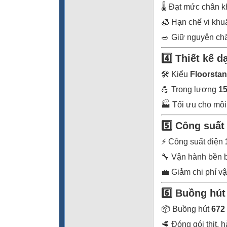
🌡️ Đạt mức chân 
🧊 Hạn chế vi khu
🥗 Giữ nguyên chấ
4️⃣ Thiết kế 
🛠️ Kiểu
Floorstan
💪 Trọng lượng
15
🏭 Tối ưu cho môi
5️⃣ Công suất
⚡ Công suất điện
🔧 Vận hành bền b
💼 Giảm chi phí v
6️⃣ Buồng hú
📦 Buồng hút
672
🥩 Đóng gói thịt, 