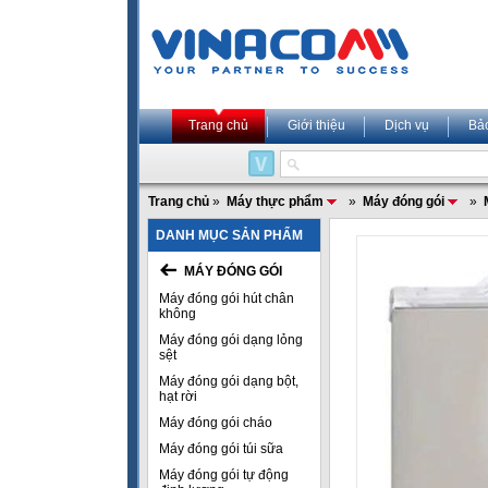
Trang chủ
Giới thiệu
Dịch vụ
Bả
Trang chủ
»
Máy thực phẩm
»
Máy đóng gói
»
DANH MỤC SẢN PHẨM
MÁY ĐÓNG GÓI
Máy đóng gói hút chân
không
Máy đóng gói dạng lỏng
sệt
Máy đóng gói dạng bột,
hạt rời
Máy đóng gói cháo
Máy đóng gói túi sữa
Máy đóng gói tự động