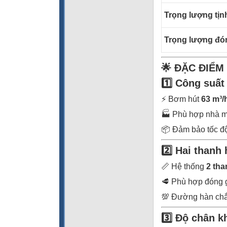
Trọng lượng tịn
Trọng lượng đó
🌟 ĐẶC ĐIỂM
1️⃣ Công suất
⚡ Bơm hút
63 m³/
🏭 Phù hợp nhà m
📦 Đảm bảo tốc độ
2️⃣ Hai thanh
📏 Hệ thống
2 th
🥩 Phù hợp đóng g
💯 Đường hàn chắc
3️⃣ Độ chân k