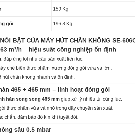
h
159 Kg
ng gói
196.8 Kg
 NỔI BẬT CỦA MÁY HÚT CHÂN KHÔNG SE-606
 63 m³/h – hiệu suất công nghiệp ổn định
h
, đáp ứng tốt nhu cầu sản xuất liên tục.
áy chế biến thực phẩm, xưởng đóng gói vừa và lớn.
 hút chân không nhanh và ổn định.
 hàn 465 + 465 mm – linh hoạt đóng gói
anh hàn song song 465 mm
giúp xử lý nhiều túi cùng lúc.
ói thực phẩm vừa và nhỏ trong dây chuyền sản xuất.
 chắn, đảm bảo độ kín khí tuyệt đối.
hông sâu 0.5 mbar