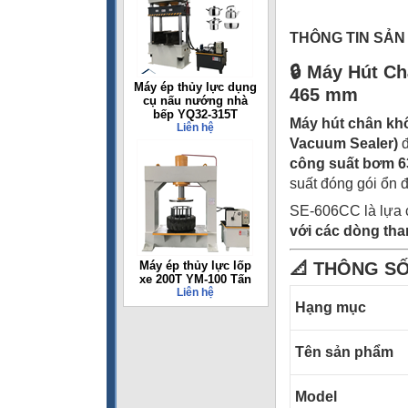
THÔNG TIN SẢN
🔒 Máy Hút C
Máy ép thủy lực dụng
465 mm
cụ nấu nướng nhà
bếp YQ32-315T
Máy hút chân k
Liên hệ
Vacuum Sealer)
đ
công suất bơm 6
suất đóng gói ổn 
SE-606CC là lựa 
với các dòng tha
Máy ép thủy lực lốp
📐 THÔNG SỐ
xe 200T YM-100 Tấn
Liên hệ
Hạng mục
Tên sản phẩm
Model