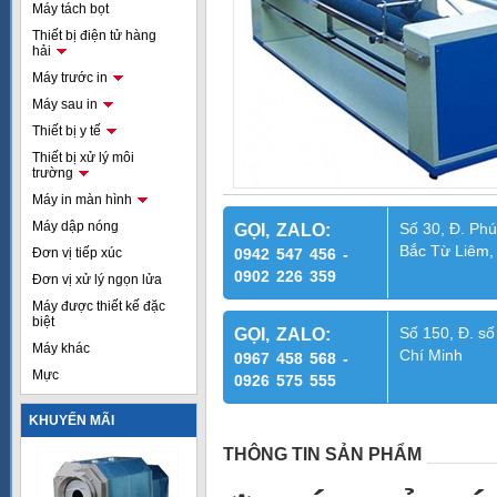
Máy tách bọt
Thiết bị điện tử hàng
hải
Máy trước in
Máy sau in
Thiết bị y tế
Thiết bị xử lý môi
trường
Máy in màn hình
Máy dập nóng
Số 30, Đ. Phú
GỌI, ZALO:
Bắc Từ Liêm,
Đơn vị tiếp xúc
0942 547 456 -
0902 226 359
Đơn vị xử lý ngọn lửa
Máy được thiết kế đặc
biệt
Số 150, Đ. số
GỌI, ZALO:
Máy khác
Chí Minh
0967 458 568 -
Mực
0926 575 555
KHUYẾN MÃI
THÔNG TIN SẢN PHẨM