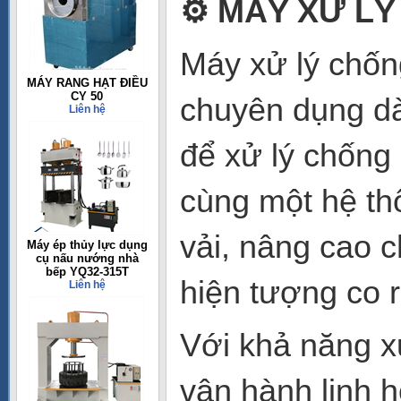
⚙
️ MÁY XỬ L
Máy xử lý chốn
MÁY RANG HẠT ĐIỀU
CY 50
chuyên dụng dà
Liên hệ
để xử lý chống 
cùng một hệ thố
vải, nâng cao c
Máy ép thủy lực dụng
cụ nấu nướng nhà
bếp YQ32-315T
hiện tượng co r
Liên hệ
Với khả năng xử
vận hành linh 