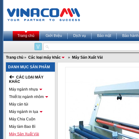
Trang chủ
Giới thiệu
Dịch vụ
Bảo mật
Bảo hành
Trang chủ
»
Các loại máy khác
»
Máy Sản Xuất Vải
DANH MỤC SẢN PHẨM
CÁC LOẠI MÁY
KHÁC
Máy ngành nhựa
Thiết bị ngành nhôm
Máy cán túi
Máy ngành in lụa
Máy Chia Cuộn
Máy làm Bao Bì
Máy Sản Xuất Vải