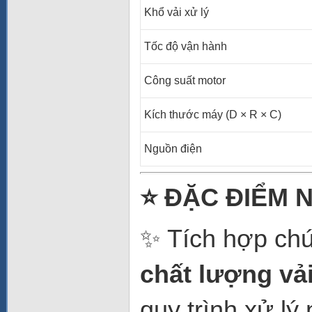
Khổ vải xử lý
Tốc độ vận hành
Công suất motor
Kích thước máy (D × R × C)
Nguồn điện
⭐
ĐẶC ĐIỂM N
✨ Tích hợp ch
chất lượng vả
quy trình xử lý 