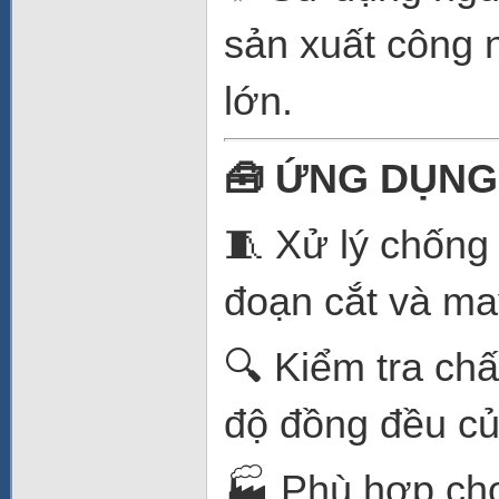
sản xuất công 
lớn.
🧰 ỨNG DỤNG
🧵 Xử lý chống
đoạn cắt và ma
🔍 Kiểm tra chấ
độ đồng đều củ
🏭 Phù hợp ch