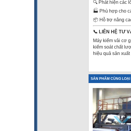
🔍 Phát hiện các lỗ
🏭 Phù hợp cho cá
📦 Hỗ trợ nâng cao
📞
LIÊN HỆ TƯ V
Máy kiểm vải cơ g
kiểm soát chất lư
hiệu quả sản xuất
SẢN PHẨM CÙNG LOẠI