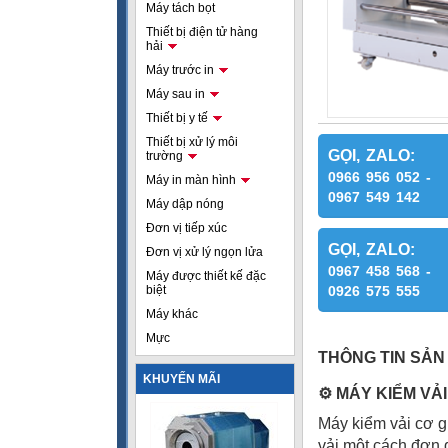
Máy tách bọt
Thiết bị điện tử hàng
hải
Máy trước in
Máy sau in
Thiết bị y tế
Thiết bị xử lý môi
GỌI, ZALO:
trường
0966 956 052 -
Máy in màn hình
0967 549 142
Máy dập nóng
Đơn vị tiếp xúc
GỌI, ZALO:
Đơn vị xử lý ngọn lửa
0967 458 568 -
Máy được thiết kế đặc
biệt
0926 575 555
Máy khác
Mực
THÔNG TIN SẢN
KHUYẾN MÃI
⚙
️ MÁY KIỂM VẢ
Máy kiểm vải cơ g
vải một cách đơn g