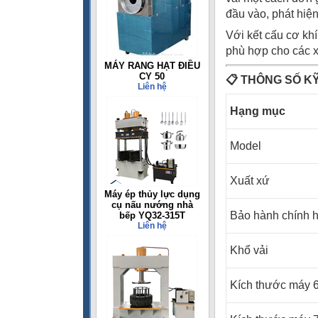
đầu vào, phát hiện
Với kết cấu cơ kh
phù hợp cho các x
MÁY RANG HẠT ĐIỀU
CY 50
📋
THÔNG SỐ K
Liên hệ
Hạng mục
Model
Xuất xứ
Máy ép thủy lực dụng
cụ nấu nướng nhà
Bảo hành chính 
bếp YQ32-315T
Liên hệ
Khổ vải
Kích thước máy 