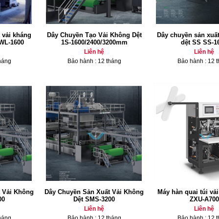
 vải kháng
Dây Chuyền Tạo Vải Không Dệt
Dây chuyền sản xuất
WL-1600
1S-1600/2400/3200mm
dệt SS SS-1
Liên hệ
Liên hệ
háng
Bảo hành : 12 tháng
Bảo hành : 12 
 Vải Không
Dây Chuyền Sản Xuất Vải Không
Máy hàn quai túi vả
00
Dệt SMS-3200
ZXU-A700
Liên hệ
Liên hệ
háng
Bảo hành : 12 tháng
Bảo hành : 12 