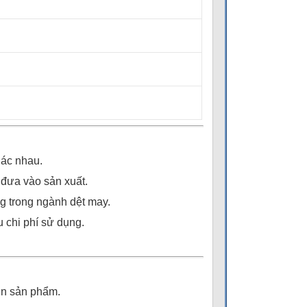
hác nhau.
i đưa vào sản xuất.
g trong ngành dệt may.
u chi phí sử dụng.
iện sản phẩm.