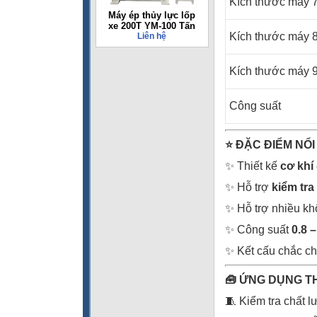
Kích thước máy 
Máy ép thủy lực lốp
xe 200T YM-100 Tấn
Kích thước máy 
Liên hệ
Kích thước máy 
Công suất
⭐
ĐẶC ĐIỂM NỔI
✨ Thiết kế
cơ khí
✨ Hỗ trợ
kiểm tra
✨ Hỗ trợ nhiều kh
✨ Công suất
0.8 
✨ Kết cấu chắc chắ
🧰 ỨNG DỤNG T
🧵 Kiểm tra chất 