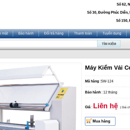
Số 62, 
Số 30, Đường Phúc Diễn,
Số 150, 
o mật
Bảo hành
Đổi trả hàng
Thanh toán
Tuyển dụng
Máy Kiểm Vải C
Mã hàng
:SW-124
Bảo hành
: 12 tháng
Liên hệ
Giá
:
( Giá 
Mua hàng