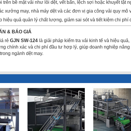
i trên bề mặt vải như lỗi dệt, vết bẩn, lệch sợi hoặc khuyết tật n
c xưởng may, nhà máy dệt và các đơn vị gia công vải quy mô 
 hiệu quả quản lý chất lượng, giảm sai sót và tiết kiệm chi phí đầ
ẤN & BÁO GIÁ
iá rẻ
GJN SW-124
là giải pháp kiểm tra vải kinh tế và hiệu qu
ợng chính xác và chi phí đầu tư hợp lý, giúp doanh nghiệp nâng
 trong ngành dệt may.