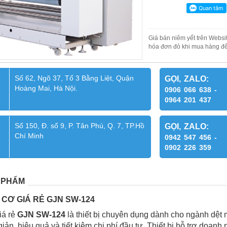
Giá bán niêm yết trên Websit
hóa đơn đỏ khi mua hàng để
Số 62, Ngõ 37, Tổ 3 Bằng Liệt, Quận
GỌI, ZALO:
Hoàng Mai, Hà Nội.
0906 066 638 -
0964 201 437
Số 150, Đ. số 9, P. Tân Phú, Q. 7, TP.Hồ
GỌI, ZALO:
Chí Minh
0942 547 456 -
0902 226 359
 PHẨM
I CƠ GIÁ RẺ GJN SW-124
iá rẻ
GJN SW-124
là thiết bị chuyên dụng dành cho ngành dệt m
iản, hiệu quả và tiết kiệm chi phí đầu tư. Thiết bị hỗ trợ doan