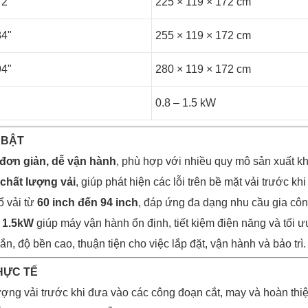
72"
225 × 119 × 172 cm
84"
255 × 119 × 172 cm
94"
280 × 119 × 172 cm
0.8 – 1.5 kW
 BẬT
 đơn giản, dễ vận hành
, phù hợp với nhiều quy mô sản xuất k
 chất lượng vải
, giúp phát hiện các lỗi trên bề mặt vải trước kh
ổ vải từ
60 inch đến 94 inch
, đáp ứng đa dạng nhu cầu gia côn
– 1.5kW
giúp máy vận hành ổn định, tiết kiệm điện năng và tối ư
n, độ bền cao, thuận tiện cho việc lắp đặt, vận hành và bảo trì.
HỰC TẾ
lượng vải trước khi đưa vào các công đoạn cắt, may và hoàn th