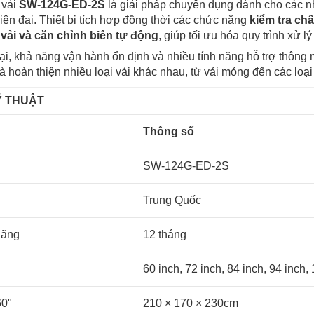
 vải
SW-124G-ED-2S
là giải pháp chuyên dụng dành cho các 
ện đại. Thiết bị tích hợp đồng thời các chức năng
kiểm tra chấ
vải và căn chỉnh biên tự động
, giúp tối ưu hóa quy trình xử l
đại, khả năng vận hành ổn định và nhiều tính năng hỗ trợ thông
à hoàn thiện nhiều loại vải khác nhau, từ vải mỏng đến các loại
Ỹ THUẬT
mục
Thông số
SW-124G-ED-2S
Trung Quốc
hãng
12 tháng
60 inch, 72 inch, 84 inch, 94 inch,
60"
210 × 170 × 230cm