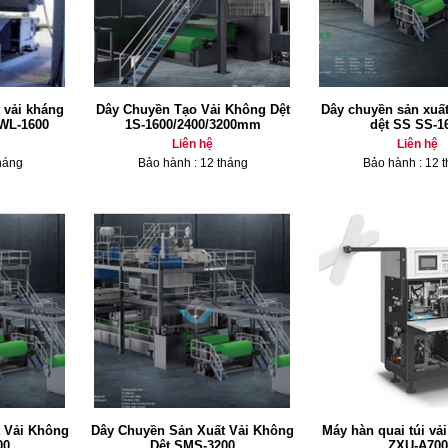
 vải kháng
Dây Chuyền Tạo Vải Không Dệt
Dây chuyền sản xuất
WL-1600
1S-1600/2400/3200mm
dệt SS SS-1
Liên hệ
Liên hệ
háng
Bảo hành : 12 tháng
Bảo hành : 12 
 Vải Không
Dây Chuyền Sản Xuất Vải Không
Máy hàn quai túi vả
00
Dệt SMS-3200
ZXU-A700