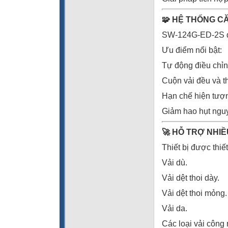
🧩 HỆ THỐNG C
SW-124G-ED-2S đượ
Ưu điểm nổi bật:
Tự động điều chỉnh 
Cuộn vải đều và 
Hạn chế hiện tượn
Giảm hao hụt nguy
🚀
HỖ TRỢ NHIỀ
Thiết bị được thiết
Vải dù.
Vải dệt thoi dày.
Vải dệt thoi mỏng.
Vải da.
Các loại vải công