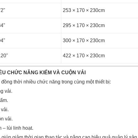
72"
253 × 170 × 230cm
84"
295 × 170 × 230cm
94"
300 × 170 × 230cm
120"
422 × 170 × 230cm
ỀU CHỨC NĂNG KIỂM VÀ CUỘN VẢI
đồng thời nhiều chức năng trong cùng một thiết bị:
g vải.
hẩm.
vải.
n vải.
 – lùi linh hoạt.
 giúp giảm thời gian thao tác và nâng cao hiệu quả quản lý sản 