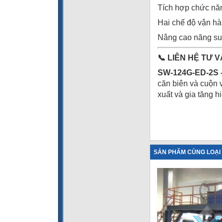
Tích hợp chức năng
Hai chế độ vận hàn
Nâng cao năng suấ
📞
LIÊN HỆ TƯ V
SW-124G-ED-2S –
căn biên và cuộn 
xuất và gia tăng 
SẢN PHẨM CÙNG LOẠI