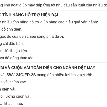
 linh hoạt giúp máy đáp ứng tốt nhu cầu sản xuất của nhiều d
 TÍNH NĂNG HỖ TRỢ HIỆN ĐẠI
 nhiều tính năng hỗ trợ giúp nâng cao hiệu quả vận hành:
độ tĩnh điện.
 góc độ của đèn chiếu sáng phía dưới.
g cắt đầu bàn.
 – lùi thuận tiện.
và dễ dàng thao tác.
ỂM VÀ CUỘN VẢI TOÀN DIỆN CHO NGÀNH DỆT MAY
 vải
SW-124G-ED-2S
mang đến nhiều lợi ích vượt trội:
g vải chính xác.
 biên vải.
hối lượng cuộn vải.
vải khác nhau.