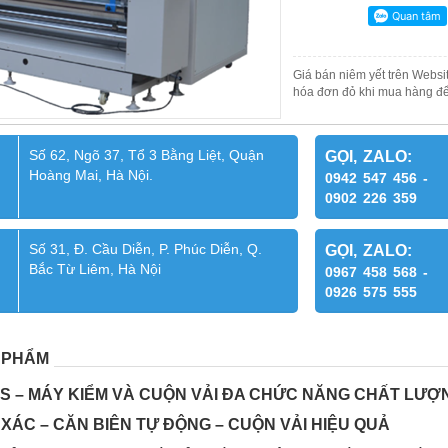
Giá bán niêm yết trên Websit
hóa đơn đỏ khi mua hàng để
Số 62, Ngõ 37, Tổ 3 Bằng Liệt, Quận
GỌI, ZALO:
Hoàng Mai, Hà Nội.
0942 547 456 -
0902 226 359
Số 31, Đ. Cầu Diễn, P. Phúc Diễn, Q.
GỌI, ZALO:
Bắc Từ Liêm, Hà Nội
0967 458 568 -
0926 575 555
 PHẨM
-2S – MÁY KIỂM VÀ CUỘN VẢI ĐA CHỨC NĂNG CHẤT LƯ
 XÁC – CĂN BIÊN TỰ ĐỘNG – CUỘN VẢI HIỆU QUẢ