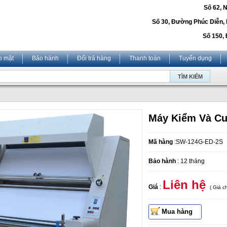
Số 62, 
Số 30, Đường Phúc Diễn,
Số 150, 
o mật
Bảo hành
Đổi trả hàng
Thanh toán
Tuyển dụng
Máy Kiểm Và Cu
Mã hàng
:SW-124G-ED-2S
Bảo hành
: 12 tháng
Liên hệ
Giá
:
( Giá 
Mua hàng