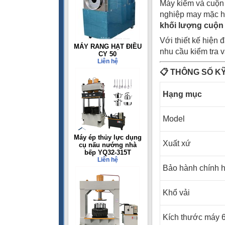
Máy kiểm và cuộn
nghiệp may mặc hi
khối lượng cuộn 
Với thiết kế hiện 
MÁY RANG HẠT ĐIỀU
nhu cầu kiểm tra v
CY 50
Liên hệ
📋
THÔNG SỐ K
Hạng 
Model
Máy ép thủy lực dụng
Xuất xứ
cụ nấu nướng nhà
bếp YQ32-315T
Liên hệ
Bảo hành chính 
Khổ vải
Kích thước máy 