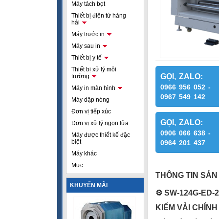
Máy tách bọt
Thiết bị điện tử hàng
hải
Máy trước in
Máy sau in
Thiết bị y tế
Thiết bị xử lý môi
GỌI, ZALO:
trường
0966 956 052 -
Máy in màn hình
0967 549 142
Máy dập nóng
Đơn vị tiếp xúc
GỌI, ZALO:
Đơn vị xử lý ngọn lửa
0906 066 638 -
Máy được thiết kế đặc
biệt
0964 201 437
Máy khác
Mực
THÔNG TIN SẢN
KHUYẾN MÃI
⚙
️ SW-124G-ED
KIỂM VẢI CHÍNH