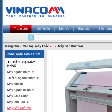
Trang chủ
Giới thiệu
Dịch vụ
Bảo mật
Bảo hành
Trang chủ
»
Các loại máy khác
»
Máy Sản Xuất Vải
DANH MỤC SẢN PHẨM
CÁC LOẠI MÁY
KHÁC
Máy ngành nhựa
Thiết bị ngành nhôm
Máy cán túi
Máy ngành in lụa
Máy Chia Cuộn
Máy làm Bao Bì
Máy Sản Xuất Vải