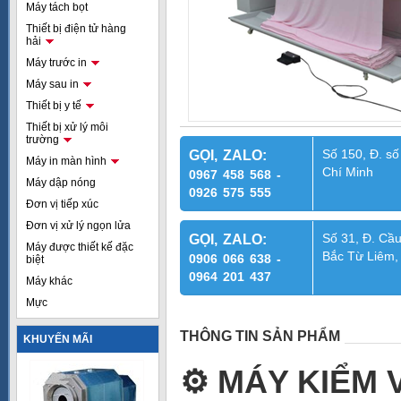
Máy tách bọt
Thiết bị điện tử hàng
hải
Máy trước in
Máy sau in
Thiết bị y tế
Thiết bị xử lý môi
trường
Số 150, Đ. số
GỌI, ZALO:
Máy in màn hình
Chí Minh
0967 458 568 -
Máy dập nóng
0926 575 555
Đơn vị tiếp xúc
Đơn vị xử lý ngọn lửa
Số 31, Đ. Cầu
GỌI, ZALO:
Máy được thiết kế đặc
Bắc Từ Liêm,
0906 066 638 -
biệt
0964 201 437
Máy khác
Mực
THÔNG TIN SẢN PHẨM
KHUYẾN MÃI
⚙
️ MÁY KIỂM 