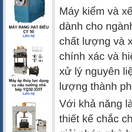
Máy kiểm và x
dành cho ngành
MÁY RANG HẠT ĐIỀU
CY 50
Liên hệ
chất lượng và 
chính xác và hiệ
xử lý nguyên l
Máy ép thủy lực dụng
lượng thành ph
cụ nấu nướng nhà
bếp YQ32-315T
Liên hệ
Với khả năng là
thiết kế chắc 