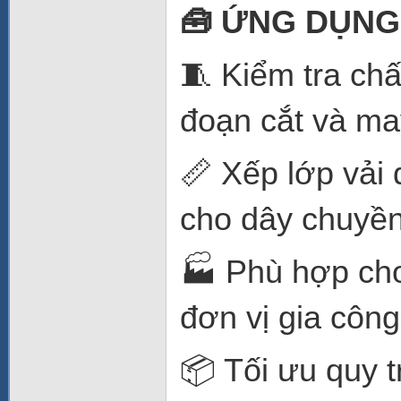
🧰 ỨNG DỤNG
🧵 Kiểm tra chấ
đoạn cắt và ma
📏 Xếp lớp vải 
cho dây chuyền
🏭 Phù hợp ch
đơn vị gia công
📦 Tối ưu quy t