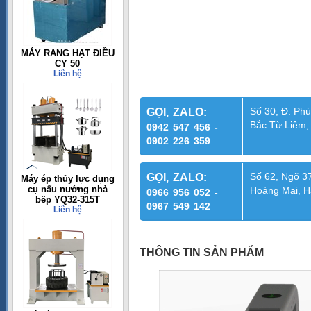
MÁY RANG HẠT ĐIỀU
CY 50
Liên hệ
Số 30, Đ. Phú
GỌI, ZALO:
Bắc Từ Liêm,
0942 547 456 -
0902 226 359
Số 62, Ngõ 37
GỌI, ZALO:
Máy ép thủy lực dụng
cụ nấu nướng nhà
Hoàng Mai, H
0966 956 052 -
bếp YQ32-315T
0967 549 142
Liên hệ
THÔNG TIN SẢN PHẨM