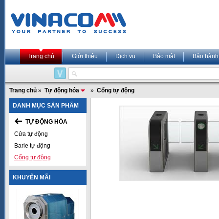
Trang chủ
Giới thiệu
Dịch vụ
Bảo mật
Bảo hành
Trang chủ
»
Tự động hóa
»
Cổng tự động
DANH MỤC SẢN PHẨM
TỰ ĐỘNG HÓA
Cửa tự động
Barie tự động
Cổng tự động
KHUYẾN MÃI