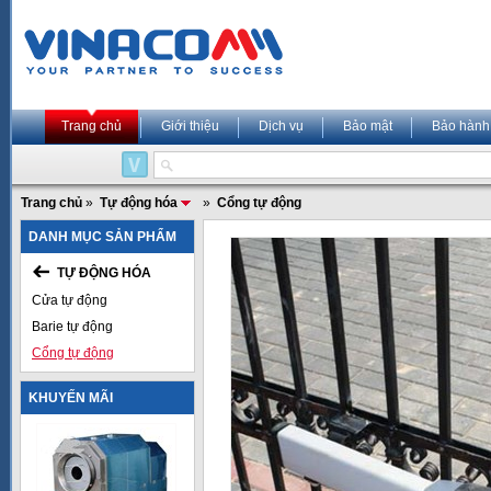
Trang chủ
Giới thiệu
Dịch vụ
Bảo mật
Bảo hành
Trang chủ
»
Tự động hóa
»
Cổng tự động
DANH MỤC SẢN PHẨM
TỰ ĐỘNG HÓA
Cửa tự động
Barie tự động
Cổng tự động
KHUYẾN MÃI