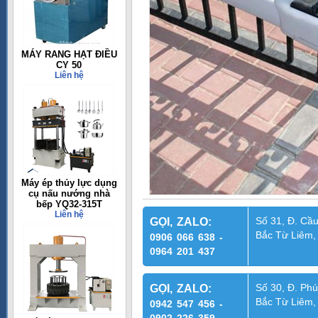
MÁY RANG HẠT ĐIỀU
CY 50
Liên hệ
Máy ép thủy lực dụng
cụ nấu nướng nhà
bếp YQ32-315T
Liên hệ
Số 31, Đ. Cầu
GỌI, ZALO:
Bắc Từ Liêm,
0906 066 638 -
0964 201 437
Số 30, Đ. Phú
GỌI, ZALO:
Bắc Từ Liêm,
0942 547 456 -