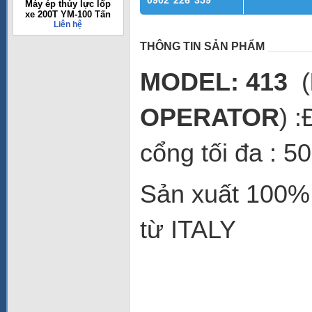
0902 226 359
Máy ép thủy lực lốp
xe 200T YM-100 Tấn
Liên hệ
THÔNG TIN SẢN PHẨM
MODEL: 413
(
OPERATOR
)
:
cổng t
ối đa
: 5
Sản xuất 100% 
từ ITALY