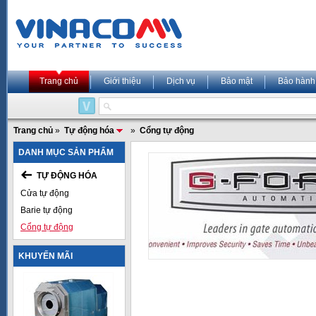
Trang chủ
Giới thiệu
Dịch vụ
Bảo mật
Bảo hành
Trang chủ
»
Tự động hóa
»
Cổng tự động
DANH MỤC SẢN PHẨM
TỰ ĐỘNG HÓA
Cửa tự động
Barie tự động
Cổng tự động
KHUYẾN MÃI