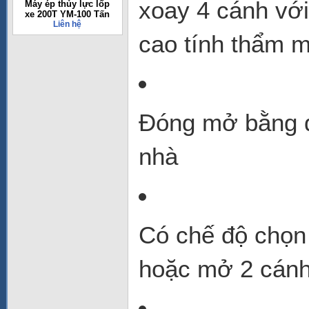
xoay 4 cánh với
Máy ép thủy lực lốp
xe 200T YM-100 Tấn
Liên hệ
cao tính thẩm m
Đóng mở bằng đ
nhà
Có chế độ chọn
hoặc mở 2 cánh