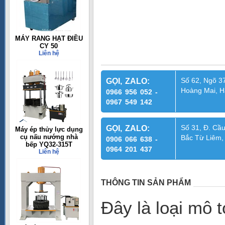
MÁY RANG HẠT ĐIỀU
CY 50
Liên hệ
Số 62, Ngõ 37
GỌI, ZALO:
Hoàng Mai, H
0966 956 052 -
0967 549 142
Số 31, Đ. Cầu
GỌI, ZALO:
Máy ép thủy lực dụng
cụ nấu nướng nhà
Bắc Từ Liêm,
0906 066 638 -
bếp YQ32-315T
0964 201 437
Liên hệ
THÔNG TIN SẢN PHẨM
Đây là loại mô 