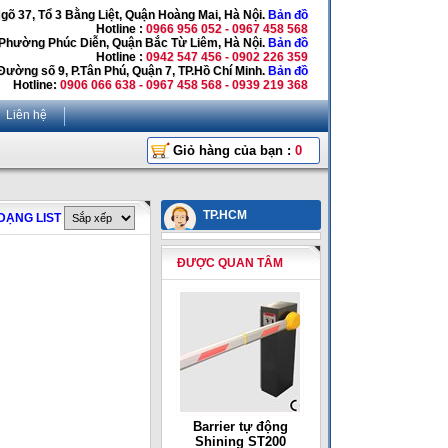
Ngõ 37, Tổ 3 Bằng Liệt, Quận Hoàng Mai, Hà Nội.
Bản đồ
Hotline :
0966 956 052 - 0967 458 568
 Phường Phúc Diễn, Quận Bắc Từ Liêm, Hà Nội.
Bản đồ
Hotline :
0942 547 456 - 0902 226 359
Đường số 9, P.Tân Phú, Quận 7, TP.Hồ Chí Minh.
Bản đồ
Hotline:
0906 066 638 - 0967 458 568 - 0939 219 368
Liên hệ
Giỏ hàng của bạn :
0
TP.HCM
DẠNG LIST
ĐƯỢC QUAN TÂM
Barrier tự động
Shining ST200