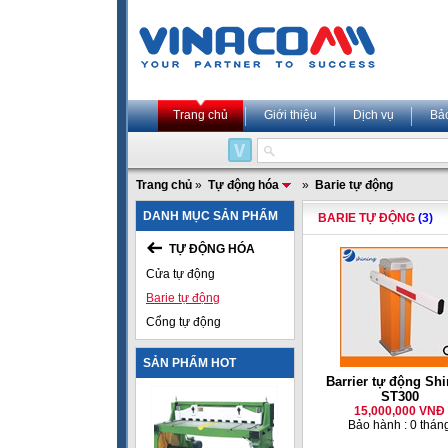
Trang chủ
Giới thiệu
Dịch vụ
Bả
Trang chủ
»
Tự động hóa
»
Barie tự động
DANH MỤC SẢN PHẨM
BARIE TỰ ĐỘNG
(3)
TỰ ĐỘNG HÓA
Cửa tự động
Barie tự động
Cổng tự động
SẢN PHẨM HOT
Barrier tự động Shi
ST300
15,000,000 VNĐ
Bảo hành : 0 thán