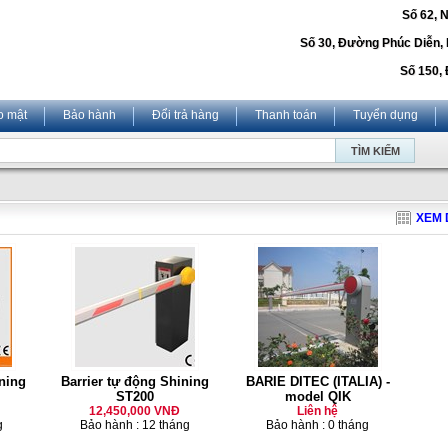
Số 62, 
Số 30, Đường Phúc Diễn,
Số 150, 
o mật
Bảo hành
Đổi trả hàng
Thanh toán
Tuyển dụng
XEM 
ning
Barrier tự động Shining
BARIE DITEC (ITALIA) -
ST200
model QIK
12,450,000 VNĐ
Liên hệ
g
Bảo hành : 12 tháng
Bảo hành : 0 tháng