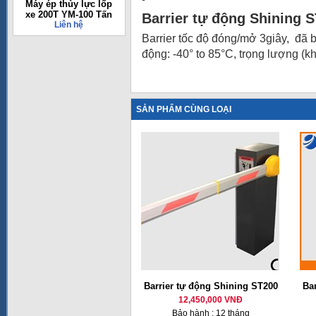
Máy ép thủy lực lốp
xe 200T YM-100 Tấn
Barrier tự động Shining 
Liên hệ
Barrier tốc độ đóng/mở 3giây, đã
động: -40° to 85°C, trọng lượng 
SẢN PHẨM CÙNG LOẠI
Barrier tự động Shining ST200
Ba
12,450,000 VNĐ
Bảo hành : 12 tháng