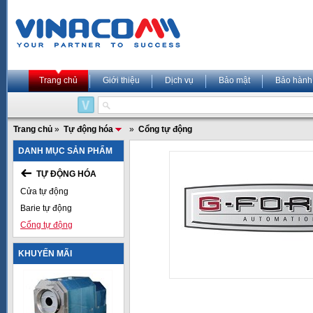
Trang chủ
Giới thiệu
Dịch vụ
Bảo mật
Bảo hành
Trang chủ
»
Tự động hóa
»
Cổng tự động
DANH MỤC SẢN PHẨM
TỰ ĐỘNG HÓA
Cửa tự động
Barie tự động
Cổng tự động
KHUYẾN MÃI