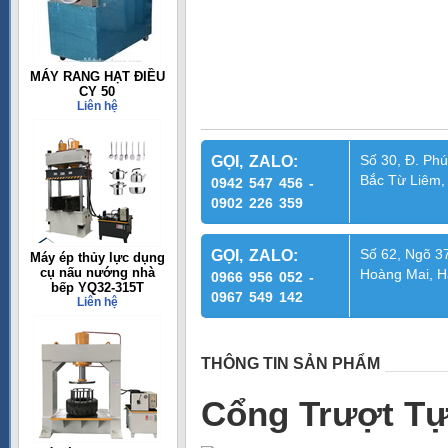
MÁY RANG HẠT ĐIỀU
CY 50
Liên hệ
Số 30, Đ. Phú
GỌI, ZALO:
Bắc Từ Liêm,
0942 547 456 -
0902 226 359
Số 62, Ngõ 37
GỌI, ZALO:
Máy ép thủy lực dụng
cụ nấu nướng nhà
Hoàng Mai, H
0966 956 052 -
bếp YQ32-315T
0967 549 142
Liên hệ
THÔNG TIN SẢN PHẨM
Cổng Trượt T