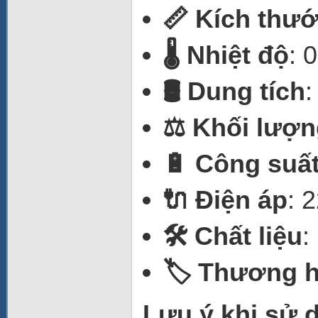
📏 Kích thư
🌡️ Nhiệt độ
: 
🛢️ Dung tích
:
⚖️ Khối lượ
🔋 Công suấ
🔌 Điện áp
: 
🛠️ Chất liệu
:
🏷️ Thương 
Lưu ý khi sử 