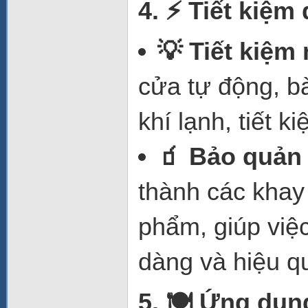
4.
⚡ Tiết kiệm
💡 Tiết kiệm
cửa tự động, bà
khí lạnh, tiết 
🧃 Bảo quản
thành các khay
phẩm, giúp việ
dàng và hiệu q
5.
🍽️ Ứng dụn