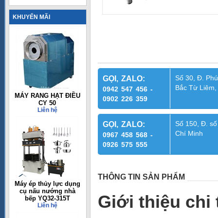
KHUYẾN MÃI
Số 30, Đ. Phú
GỌI, ZALO:
Bắc Từ Liêm,
0942 547 456 -
MÁY RANG HẠT ĐIỀU
0902 226 359
CY 50
Liên hệ
Số 150, Đ. số
GỌI, ZALO:
Chí Minh
0967 458 568 -
0926 575 555
THÔNG TIN SẢN PHẨM
Máy ép thủy lực dụng
cụ nấu nướng nhà
Giới thiệu chi
bếp YQ32-315T
Liên hệ