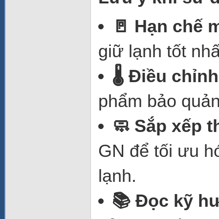
🚪 Hạn chế m
giữ lạnh tốt nhấ
🌡️ Điều chỉ
phẩm bảo quản 
🧼 Sắp xếp 
GN để tối ưu h
lạnh.
📚 Đọc kỹ h