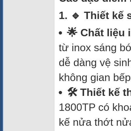
1.
🔹 Thiết kế 
🌟 Chất liệu
từ inox sáng bó
dễ dàng vệ sinh
không gian bếp
🛠️ Thiết kế 
1800TP có khoa
kế nửa thớt nử