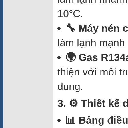
10°C.
🔧 Máy nén 
làm lạnh mạnh 
🌍 Gas R134
thiện với môi 
dụng.
3.
⚙️ Thiết kế 
📊 Bảng điều