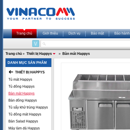
Trang chủ
Giới thiệu
Dịch vụ
Bảo mật
Bảo hành
Trang chủ
»
Thiết bị Happys
»
Bàn mát Happys
DANH MỤC SẢN PHẨM
THIẾT BỊ HAPPYS
Tủ mát Happys
Tủ đông Happys
Bàn mát Happys
Bàn đông Happys
Tủ sấy khử trùng Happys
Tủ đông mát Happys
Bàn Salad Happys
Máy làm đá Happys