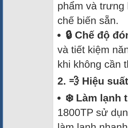
phẩm và trưng 
chế biến sẵn.
🔒 Chế độ đ
và tiết kiệm nă
khi không cần t
2.
💨 Hiệu suấ
❄️ Làm lạnh t
1800TP sử dụng
làm lạnh nhanh 