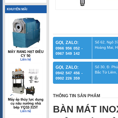
KHUYẾN MÃI
Số 62, Ngõ 37
GỌI, ZALO:
Hoàng Mai, H
0966 956 052 -
MÁY RANG HẠT ĐIỀU
0967 549 142
CY 50
Liên hệ
Số 30, Đ. Phú
GỌI, ZALO:
Bắc Từ Liêm,
0942 547 456 -
0902 226 359
THÔNG TIN SẢN PHẨM
Máy ép thủy lực dụng
cụ nấu nướng nhà
BÀN MÁT INOX
bếp YQ32-315T
Liên hệ