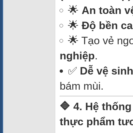
🌟
An toàn v
🌟
Độ bền c
🌟 Tạo vẻ ng
nghiệp
.
✅
Dễ vệ sin
bám mùi.
🔷 4. Hệ thống
thực phẩm tư