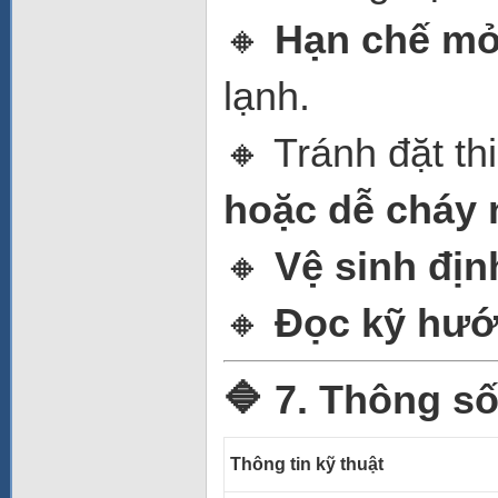
🔸
Hạn chế mở 
lạnh.
🔸 Tránh đặt th
hoặc dễ cháy 
🔸
Vệ sinh địn
🔸
Đọc kỹ hướ
🔷 7. Thông số
Thông tin kỹ thuật