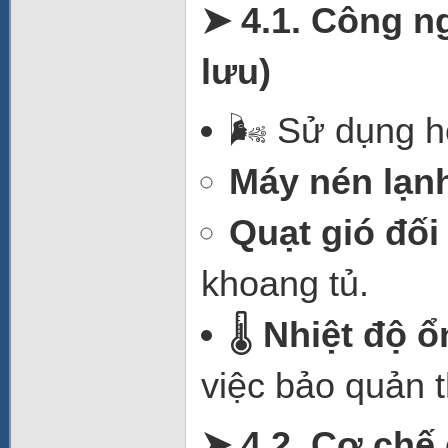
➤ 4.1. Công ng
lưu)
🌬️ Sử dụng h
Máy nén lạn
Quạt gió đối
khoang tủ.
🌡️
Nhiệt độ ổ
việc bảo quản t
➤ 4.2. Cơ chế