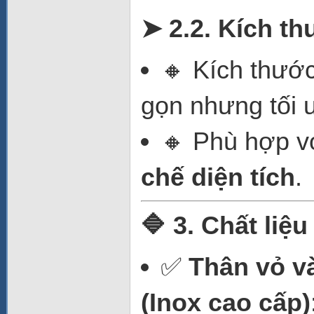
➤ 2.2. Kích t
🔸 Kích thước
gọn nhưng tối 
🔸 Phù hợp v
chế diện tích
.
🔷 3. Chất liệ
✅
Thân vỏ và
(Inox cao cấp)