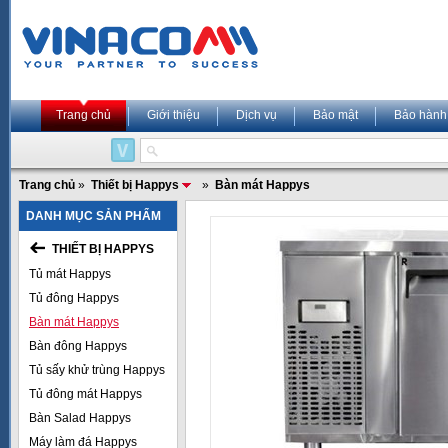
Trang chủ
Giới thiệu
Dịch vụ
Bảo mật
Bảo hành
Trang chủ
»
Thiết bị Happys
»
Bàn mát Happys
DANH MỤC SẢN PHẨM
THIẾT BỊ HAPPYS
Tủ mát Happys
Tủ đông Happys
Bàn mát Happys
Bàn đông Happys
Tủ sấy khử trùng Happys
Tủ đông mát Happys
Bàn Salad Happys
Máy làm đá Happys