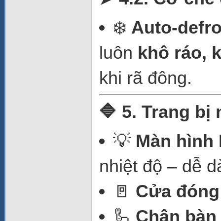
❄️
Auto-defro
luôn
khô ráo, 
khi rã đông.
🔷 5. Trang bị 
💡
Màn hình 
nhiệt độ – dễ d
🚪
Cửa đóng 
🦾
Chân bàn 