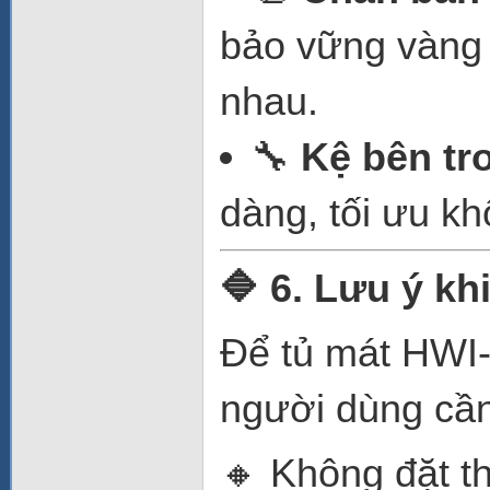
bảo vững vàng 
nhau.
🔧
Kệ bên tr
dàng, tối ưu kh
🔷 6. Lưu ý kh
Để tủ mát HWI-
người dùng cần
🔸 Không đặt t