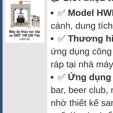
✅
Model HW
cánh, dung tích
Máy ép thủy lực lốp
✅
Thương h
xe 200T YM-100 Tấn
Liên hệ
ứng dụng công 
ráp tại nhà má
✅
Ứng dụng 
bar, beer club,
nhờ thiết kế sa