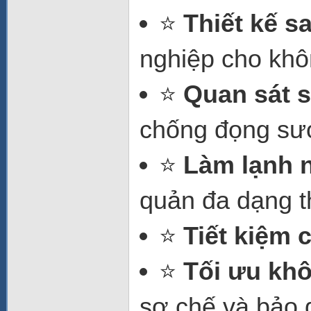
⭐
Thiết kế s
nghiệp cho khô
⭐
Quan sát 
chống đọng sư
⭐
Làm lạnh n
quản đa dạng 
⭐
Tiết kiệm 
⭐
Tối ưu kh
sơ chế và bảo 