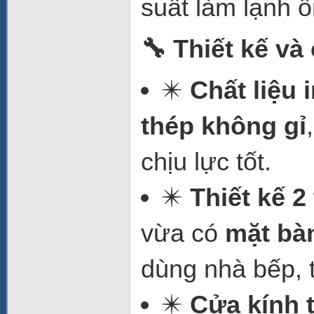
suất làm lạnh ổ
🔧 Thiết kế và 
✴️
Chất liệu 
thép không gỉ
chịu lực tốt.
✴️
Thiết kế 2
vừa có
mặt bà
dùng nhà bếp, 
✴️
Cửa kính 