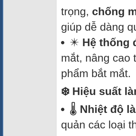
trọng,
chống m
giúp dễ dàng q
✴️
Hệ thống 
mắt, nâng cao 
phẩm bắt mắt.
❄️ Hiệu suất l
🌡️
Nhiệt độ l
quản các loại 