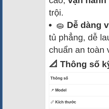
cao,
vận hành 
trội.
🧽
Dễ dàng v
tủ phẳng, dễ la
chuẩn an toàn 
📐 Thông số k
Thông số
📌
Model
📏
Kích thước