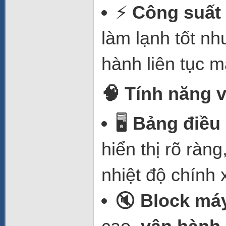
⚡
Công suất
làm lạnh tốt n
hành liên tục m
🧠 Tính năng v
🖥️
Bảng điều 
hiển thị rõ ràn
nhiệt độ chính 
🔇
Block má