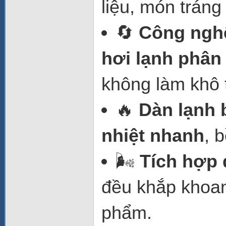
liệu, món tráng
🔄
Công nghệ
hơi lạnh phân
không làm khô
🔥
Dàn lạnh 
nhiệt nhanh
, 
🌬️
Tích hợp 
đều khắp khoang
phẩm.