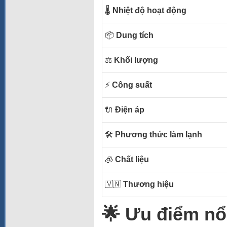
🌡️
Nhiệt độ hoạt động
📦
Dung tích
⚖️
Khối lượng
⚡
Công suất
🔌
Điện áp
🛠️
Phương thức làm lạnh
🧊
Chất liệu
🇻🇳
Thương hiệu
🌟 Ưu điểm nổ