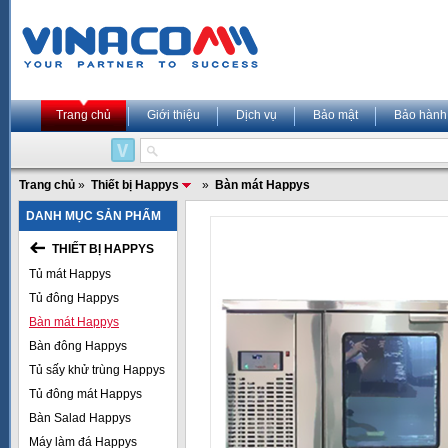
Trang chủ
Giới thiệu
Dịch vụ
Bảo mật
Bảo hành
Trang chủ
»
Thiết bị Happys
»
Bàn mát Happys
DANH MỤC SẢN PHẨM
THIẾT BỊ HAPPYS
Tủ mát Happys
Tủ đông Happys
Bàn mát Happys
Bàn đông Happys
Tủ sấy khử trùng Happys
Tủ đông mát Happys
Bàn Salad Happys
Máy làm đá Happys