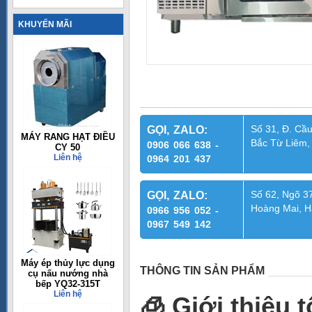
KHUYẾN MÃI
Số 31, Đ. Cầu
GỌI, ZALO:
MÁY RANG HẠT ĐIỀU
Bắc Từ Liêm,
0906 066 638 -
CY 50
Liên hệ
0964 201 437
Số 62, Ngõ 37
GỌI, ZALO:
Hoàng Mai, H
0966 956 052 -
0967 549 142
Máy ép thủy lực dụng
THÔNG TIN SẢN PHẨM
cụ nấu nướng nhà
bếp YQ32-315T
Liên hệ
🧊 Giới thiệu 